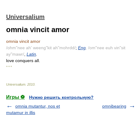
Universalium
omnia vincit amor
omnia vincit amor
/ohm"nee ah' weeng"kit ah"mohrdd/
;
Eng
.
/om"nee euh vin"sit
ay"mawr/
,
Latin
.
love conquers all.
* * *
Universalium
.
2010
.
Игры ⚽
Нужно решить контрольную?
omnia mutantur, nos et
omnibearing
mutamur in illis