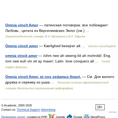
Omnia vincit Amor
— латинская поговорка: все побеждает
Любовь ; цитата из Вергилиевских Эклог (см.) …
Энциклопедический словарь Ф.А. Брокгауза и И.А. Ефрона
Omnia vincit amor
— Kærlighed besejrer alt …
Danske encyklopædi
omnia vincit amor
— /ohm nee ah weeng kit ah mohrdd/; Eng.
/om nee euh vin sit ay mawr/, Latin. love conquers all …
Useful
english dictionary
Omnia vincit Amor, et nos cedamus Amori.
— См. Для милого
дружка и сережку из ушка …
Большой толково-фразеологический
словарь Михельсона (оригинальная орфография)
© Academic, 2000-2026
18+
Contact us:
Technical Support
,
Advertising
Dictionaries export
, created on PHP,
Joomla,
Drupal,
WordPress,