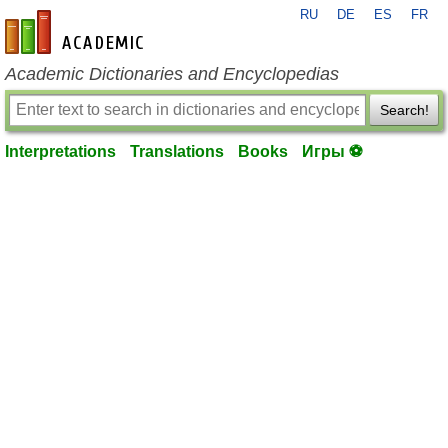
RU
DE
ES
FR
en-academic.com
Academic Dictionaries and Encyclopedias
Search!
Interpretations
Translations
Books
Игры ⚽