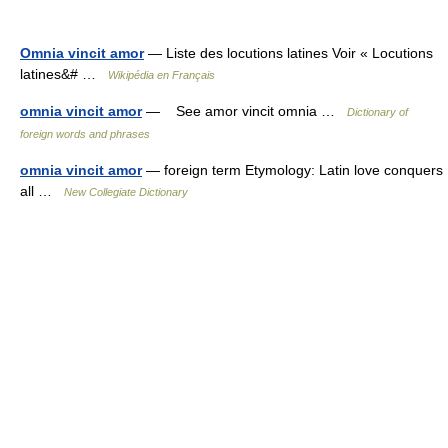
Omnia vincit amor
— Liste des locutions latines Voir « Locutions
latines&# …
Wikipédia en Français
omnia vincit amor
— See amor vincit omnia …
Dictionary of
foreign words and phrases
omnia vincit amor
— foreign term Etymology: Latin love conquers
all …
New Collegiate Dictionary