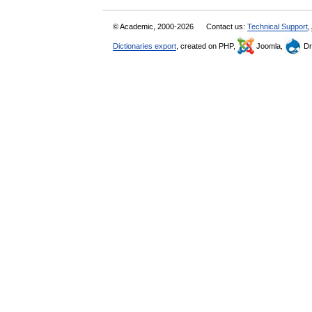
© Academic, 2000-2026
Contact us:
Technical Support
,
Dictionaries export
, created on PHP,
Joomla,
Dr