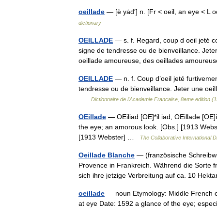
oeillade
— [ë yȧd′] n. [Fr < oeil, an eye < L
dictionary
OEILLADE
— s. f. Regard, coup d oeil jeté
signe de tendresse ou de bienveillance. Jeter
oeillade amoureuse, des oeillades amour
OEILLADE
— n. f. Coup d’oeil jeté furtivem
tendresse ou de bienveillance. Jeter une oe
…
Dictionnaire de l'Academie Francaise, 8eme edition (
OEillade
— OEiliad [OE]*il iad, OEillade [OE]il 
the eye; an amorous look. [Obs.] [1913 Webs
[1913 Webster] …
The Collaborative International D
Oeillade Blanche
— (französische Schreibwe
Provence in Frankreich. Während die Sorte f
sich ihre jetzige Verbreitung auf ca. 10 He
oeillade
— noun Etymology: Middle French œil
at eye Date: 1592 a glance of the eye; espe