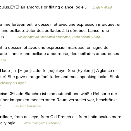
 oculus,EYE] an amorous or flirting glance; ogle …
English World
 comme furtivement, à dessein et avec une expression marquée, en
 une oeillade. Jeter des oeillades à la dérobée. Lancer une
euses.… …
Dictionnaire de l'Academie Francaise, 7eme edition (1835)
ent, à dessein et avec une expression marquée, en signe de
illade. Lancer une oeillade amoureuse, des oeillades amoureuses
1935)
lade , n. [F. [oe]illade, fr. [oe]el eye. See {Eyelent}.] A glance of
ter] She gave strange [oe]illades and most speaking looks. Shak.
ictionary of English
ise: Œillade Blanche) ist eine autochthone weiße Rebsorte der
rüher im ganzen mediterranen Raum verbreitet war, beschränkt
ktar.… …
Deutsch Wikipedia
lade, from oeil eye, from Old French oil, from Latin oculus more
cially ogle …
New Collegiate Dictionary