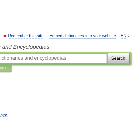
Remember this site
Embed dictionaries into your website
EN
s and Encyclopedias
Search!
ions
ench
.