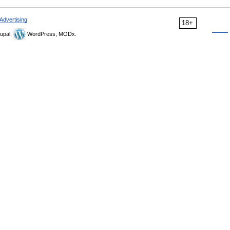
Advertising
18+
upal,
WordPress, MODx.