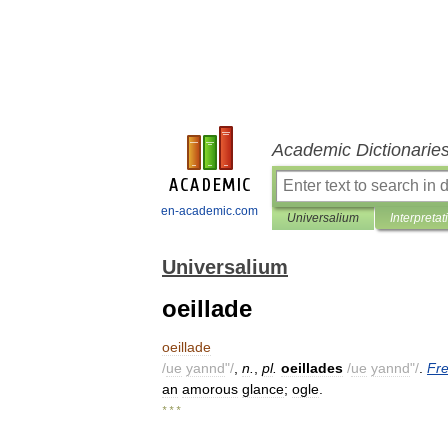
Academic Dictionarie
en-academic.com
Universalium
Interpretat
Universalium
oeillade
oeillade
/
ue
yannd
"/
,
n
.
,
pl
.
oeillades
/
ue
yannd
"/
.
Fr
an
amorous
glance
;
ogle
.
* * *