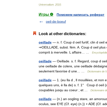
Universalium
.
2010
.
Игры ⚽
Поможем написать реферат
oeil-de-boeuf
Look at other dictionaries:
oeillade
— n. f. Coup d oeil furtif, clin d oe
⇒OEILLADE, subst. fém. A. Coup d oeil plus ou 
comprit à merveille. L affaire… …
Encyclopédie
oeillade
— Oeillade. s. f. Regard, coup d oeil.
une oeillade de colere, une oeillade dédaign
seulement favorise d une… …
Dictionnaire de 
oeillade
— 1. (eu lla d , ll mouillées, et no
quelques uns, è lla de) s. f. 1° Coup d oeil (
coupables jusqu au coeur ; et …
Dictionnaire d
oeillade
— (n.) an oogling stare, an amorous g
oculus, see EYE (Cf. eye) (n.)) + ADE (Cf.