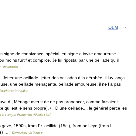
OEM
il en signe de connivence, spécial. en signe d invite amoureuse.
moins furtif et complice. Je lui ripostai par une oeillade qu il
 Universelle
 Jetter une oeillade. jetter des oeillades à la dérobée. il luy lança
euse, une oeillade menaçante. oeillade amoureuse. il ne l a pas
l'Académie française
n euya d ; Ménage avertit de ne pas prononcer, comme faisaient
ce qui est le sens propre). • D une oeillade.... le général perce les
e la Langue Française d'Émile Littré
aze, 1590s, from Fr. oeillide (15c.), from oeil eye (from L.
 ade) …
Etymology dictionary