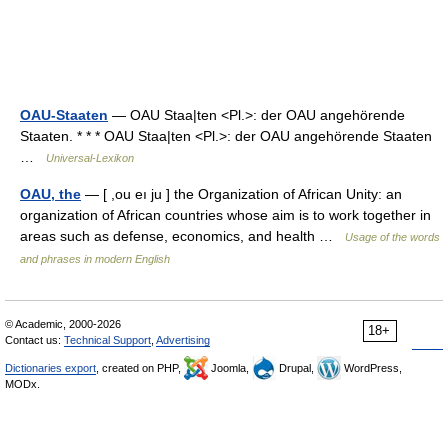
OAU-Staaten
— OAU Staa|ten <Pl.>: der OAU angehörende
Staaten. * * * OAU Staa|ten <Pl.>: der OAU angehörende Staaten
…
Universal-Lexikon
OAU, the
— [ ,ou eı ju ] the Organization of African Unity: an
organization of African countries whose aim is to work together in
areas such as defense, economics, and health …
Usage of the words
and phrases in modern English
© Academic, 2000-2026
18+
Contact us:
Technical Support
,
Advertising
Dictionaries export
, created on PHP,
Joomla,
Drupal,
WordPress,
MODx.