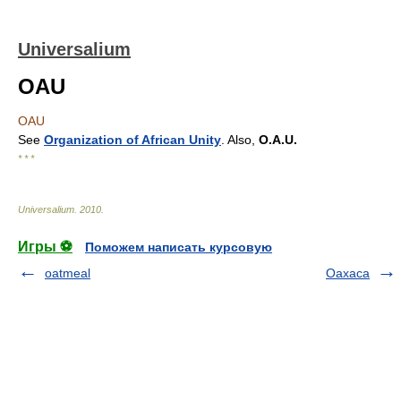
Universalium
OAU
OAU
See
Organization of African Unity
. Also,
O.A.U.
* * *
Universalium
.
2010
.
Игры ⚽
Поможем написать курсовую
oatmeal
Oaxaca