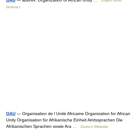
OAU
— abbrev. Organization of African Unity …
English World
dictionary
OAU
— Organisation de l Unité Africaine Organization for African
Unity Organisation für Afrikanische Einheit Amtssprachen Die
Afrikanischen Sprachen sowie Ara …
Deutsch Wikipedia