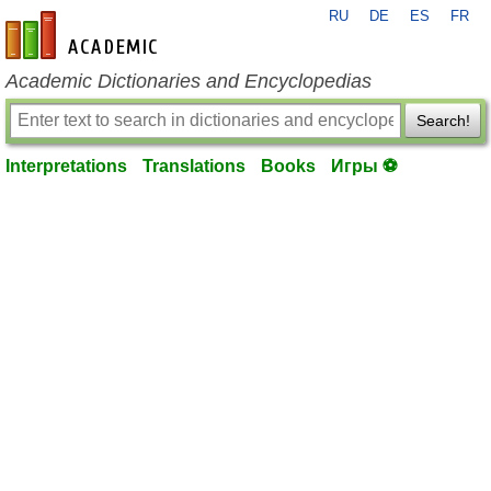
RU
DE
ES
FR
en-academic.com
Academic Dictionaries and Encyclopedias
Search!
Interpretations
Translations
Books
Игры ⚽