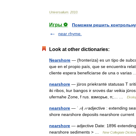
Universalium
.
2010
.
Игры ⚽
Поможем решить контрольну
near rhyme.
Look at other dictionaries:
Nearshore
— (fronteriza) es un tipo de subc
que en el propio país, que se encuentra relat
cliente espera beneficiarse de una o varia
nearshore
— jūros priekrantė statusas T sritis
iki ribos, kur bangos ir srovės dar veikia jū
ufernahe Zone, f rus. взморье, n;… …
Ekolo
nearshore
— ˈ ̷ ̷| ̷ ̷ adjective : extending 
shore nearshore deposits nearshore curre
nearshore
— adjective Date: 1896 extending 
nearshore sediments > …
New Collegiate Diction