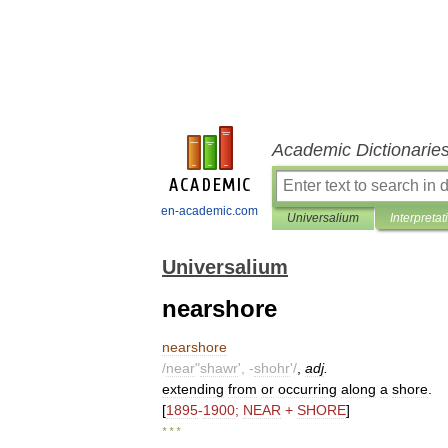
Academic Dictionarie
en-academic.com
Universalium
Interpretat
Universalium
nearshore
nearshore
/
near
"
shawr
', -
shohr
'/
,
adj
.
extending
from
or
occurring
along
a
shore
.
[
1895
-
1900
;
NEAR
+
SHORE
]
* * *