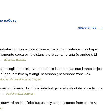
ю работу
nearsighted
ontratación o externalizar una actividad con salarios más bajos
ivamente cerca en la distancia o la zona horaria (o ambos). El
s …
Wikipedia Español
 ekologija ir aplinkotyra apibrėžtis Įjūrio ruožas nuo kranto linijos
ros dugną. atitikmenys: angl. nearshore; nearshore zone vok.
gijos terminų aiškinamasis žodynas
seaward or lakeward an indefinite but generally short distance from a
nt …
Useful english dictionary
outward an indefinite but usually short distance from shore <
ary