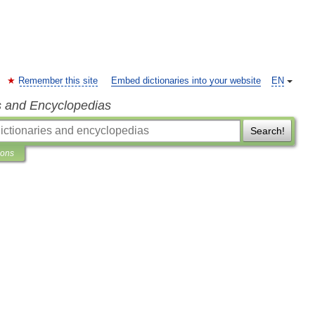
Remember this site
Embed dictionaries into your website
EN
s and Encyclopedias
Search!
ions