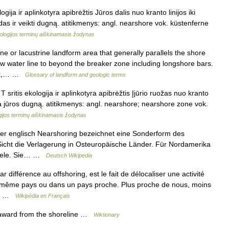
gija ir aplinkotyra apibrėžtis Jūros dalis nuo kranto linijos iki
s ir veikti dugną. atitikmenys: angl. nearshore vok. küstenferne
ologijos terminų aiškinamasis žodynas
r lacustrine landform area that generally parallels the shore
w water line to beyond the breaker zone including longshore bars.
eak,… …
Glossary of landform and geologic terms
 sritis ekologija ir aplinkotyra apibrėžtis Įjūrio ruožas nuo kranto
ikia jūros dugną. atitikmenys: angl. nearshore; nearshore zone vok.
gijos terminų aiškinamasis žodynas
er englisch Nearshoring bezeichnet eine Sonderform des
 Sicht die Verlagerung in Osteuropäische Länder. Für Nordamerika
gziele. Sie… …
Deutsch Wikipedia
différence au offshoring, est le fait de délocaliser une activité
 même pays ou dans un pays proche. Plus proche de nous, moins
ns… …
Wikipédia en Français
award from the shoreline …
Wiktionary