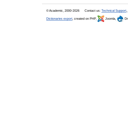
© Academic, 2000-2026
Contact us:
Technical Support
,
Dictionaries export
, created on PHP,
Joomla,
Dr