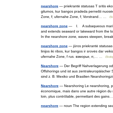
nearshore
— priekrantė statusas T sritis ekolo
gilumos, kur bangos pradeda pernešti nuosėda
Zone, f; ufernahe Zone, f; Vorstrand… …
Ek
nearshore zone
— I. A subaqueous marine o
and extends seaward or lakeward from the lo
In the nearshore zone, waves steepen, br
nearshore zone
— jūros priekrantė statusas T
linijos iki ribos, kur bangos ir srovės dar ve
ufernahe Zone, f rus. взморье, n;… …
Ekolo
Nearshore
— Der Begriff Nahverlagerung od
Offshorings und ist aus zentraleuropäischer
sind z. B. Mexiko und Brasilien Nearshorin
Nearshore
— Nearshoring Le nearshoring, par 
économique, mais dans une autre région du
loin, plus contrôlable, permettant des gai
nearshore
— noun The region extending se