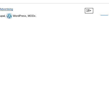
Advertising
18+
upal,
WordPress, MODx.