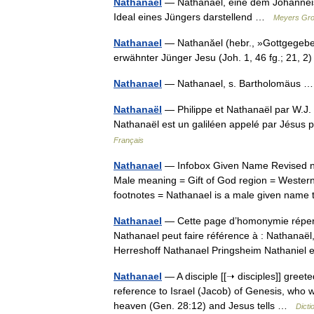
Nathanaël
— Nathanaël, eine dem Johanneisc
Ideal eines Jüngers darstellend …
Meyers Gro
Nathanael
— Nathanăel (hebr., »Gottgegeben
erwähnter Jünger Jesu (Joh. 1, 46 fg.; 21,
Nathanael
— Nathanael, s. Bartholomäus
Nathanaël
— Philippe et Nathanaël par W.J. 
Nathanaël est un galiléen appelé par Jésus 
Français
Nathanael
— Infobox Given Name Revised na
Male meaning = Gift of God region = Western
footnotes = Nathanael is a male given name
Nathanael
— Cette page d’homonymie répertor
Nathanael peut faire référence à : Nathanaël
Herreshoff Nathanael Pringsheim Nathanie
Nathanael
— A disciple [[➝ disciples]] greete
reference to Israel (Jacob) of Genesis, who w
heaven (Gen. 28:12) and Jesus tells …
Dicti