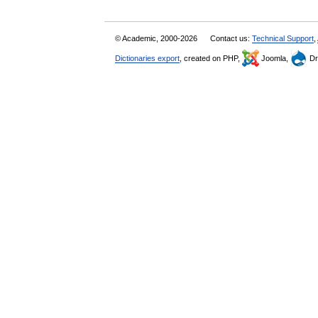
© Academic, 2000-2026
Contact us:
Technical Support
,
Dictionaries export
, created on PHP,
Joomla,
Dr