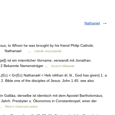
Nathaniel
Jesus, to Whom he was brought by his friend Philip Catholic
hanael Nathanael …
Catholic encyclopedia
njəl]) ist ein männlicher Vorname, verwandt mit Jonathan.
ung 2 Bekannte Namensträger …
Deutsch Wikipedia
LL(Ec) < Gr(Ec) Nathanaēl < Heb nĕthan ēl, lit., God has given] 1. a
2. Bible one of the disciples of Jesus: John 1:45: see also
n Galiläa, derselbe ist identisch mit dem Apostel Bartholomäus,
6. Jahrh. Presbyter u. Ökonomos in Constantinopel, einer der
… …
Pierer's Universal-Lexikon