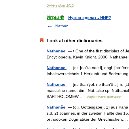
Universalium
.
2010
.
Игры ⚽
Нужно сделать НИР?
Nathan
Look at other dictionaries:
Nathanael
— • One of the first disciples of 
Encyclopedia. Kevin Knight. 2006. Nat
Nathanael
— (dt. [naˈtaːnaeːl]; engl. [nəˈθæ
Inhaltsverzeichnis 1 Herkunft und Bedeut
Nathanael
— [nə than′yəl, nə than′ē əl] n. [
masculine name: dim. Nat: also sp. Nathaniel 
BARTHOLOMEW …
English World dictionary
Nathanăel
— (d.i. Gottesgabe), 1) aus Kana i
s.d. 2) Joannes, in der zweiten Hälfte des 1
orthodoxen Dogmatiker der Griechischen