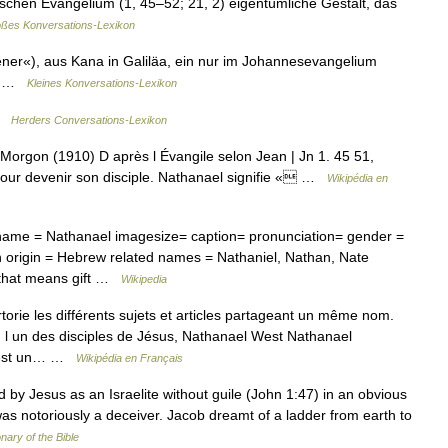
hen Evangelium (1, 45–52; 21, 2) eigentümliche Gestalt, das
ßes Konversations-Lexikon
er«), aus Kana in Galiläa, ein nur im Johannesevangelium
 2) …
Kleines Konversations-Lexikon
 …
Herders Conversations-Lexikon
Morgon (1910) D après l Évangile selon Jean | Jn 1. 45 51,
pour devenir son disciple. Nathanael signifie « …
Wikipédia en
me = Nathanael imagesize= caption= pronunciation= gender =
 origin = Hebrew related names = Nathaniel, Nathan, Nate
 that means gift …
Wikipedia
ie les différents sujets et articles partageant un même nom.
, l un des disciples de Jésus, Nathanael West Nathanael
l est un… …
Wikipédia en Français
d by Jesus as an Israelite without guile (John 1:47) in an obvious
as notoriously a deceiver. Jacob dreamt of a ladder from earth to
onary of the Bible