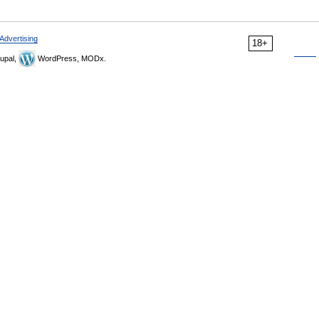
Advertising
18+
upal,
WordPress, MODx.