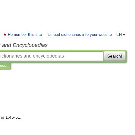
Remember this site
Embed dictionaries into your website
EN
s and Encyclopedias
Search!
ions
hn
1:45
-
51
.