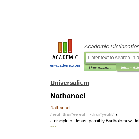
Academic Dictionarie
en-academic.com
Universalium
Interpretat
Universalium
Nathanael
Nathanael
/
neuh
than
"
ee
euhl
, -
than
"
yeuhl
/
,
n
.
a
disciple
of
Jesus
,
possibly
Bartholomew
.
Jo
* * *