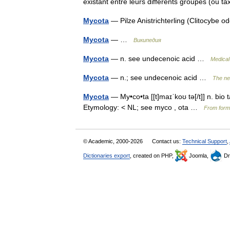
existant entre leurs différents groupes (ou 
Mycota
— Pilze Anistrichterling (Clitocybe 
Mycota
— …
Википедия
Mycota
— n. see undecenoic acid …
Medical
Mycota
— n.; see undecenoic acid …
The ne
Mycota
— My•co•ta [[t]maɪˈkoʊ tə[/t]] n. bio
Etymology: < NL; see myco , ota …
From forma
© Academic, 2000-2026
Contact us:
Technical Support
,
Dictionaries export
, created on PHP,
Joomla,
Dr