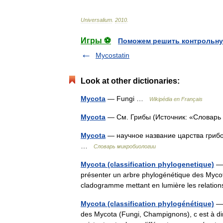
Universalium
.
2010
.
Игры ⚽
Поможем решить контрольну
Mycostatin
Look at other dictionaries:
Mycota
— Fungi …
Wikipédia en Français
Mycota
— См. Грибы (Источник: «Словар
Mycota
— научное название царства грибо
…
Словарь микробиологии
Mycota (classification phylogenetique)
— 
présenter un arbre phylogénétique des Mycot
cladogramme mettant en lumière les relatio
Mycota (classification phylogénétique)
— 
des Mycota (Fungi, Champignons), c est à di