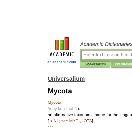
Academic Dictionarie
en-academic.com
Universalium
Interpretat
Universalium
Mycota
Mycota
/
muy
koh
"
teuh
/
,
n
.
an
alternative
taxonomic
name
for
the
kingd
[
<
NL
;
see
MYC
-, -
OTA
]
* * *