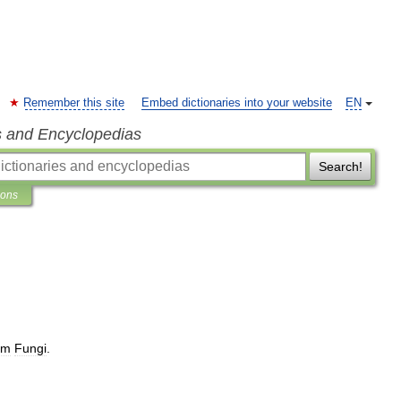
Remember this site
Embed dictionaries into your website
EN
s and Encyclopedias
Search!
ions
om
Fungi
.