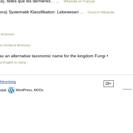
taxa), telles que les dernières… …
Wikipédia en Français
odora) Systematik Klassifikation: Lebewesen …
Deutsch Wikipedia
 dictionary
w mediacal dictionary
 tax an alternative taxonomic name for the kingdom Fungi •
l English to slang
Advertising
18+
upal,
WordPress, MODx.