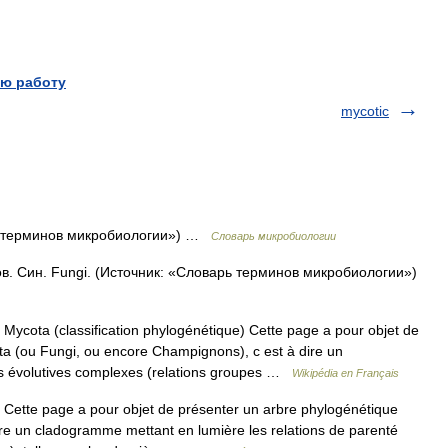
ю работу
mycotic
ь терминов микробиологии») …
Словарь микробиологии
в. Син. Fungi. (Источник: «Словарь терминов микробиологии»)
Mycota (classification phylogénétique) Cette page a pour objet de
a (ou Fungi, ou encore Champignons), c est à dire un
ns évolutives complexes (relations groupes …
Wikipédia en Français
Cette page a pour objet de présenter un arbre phylogénétique
re un cladogramme mettant en lumière les relations de parenté