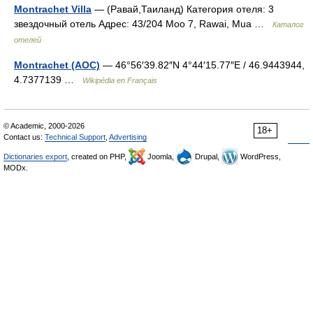
Montrachet Villa
— (Равай,Таиланд) Категория отеля: 3
звездочный отель Адрес: 43/204 Moo 7, Rawai, Mua …
Каталог
отелей
Montrachet (AOC)
— 46°56′39.82″N 4°44′15.77″E / 46.9443944,
4.7377139 …
Wikipédia en Français
© Academic, 2000-2026
18+
Contact us:
Technical Support
,
Advertising
Dictionaries export
, created on PHP,
Joomla,
Drupal,
WordPress,
MODx.