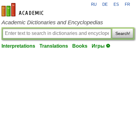
RU
DE
ES
FR
en-academic.com
Academic Dictionaries and Encyclopedias
Search!
Interpretations
Translations
Books
Игры ⚽