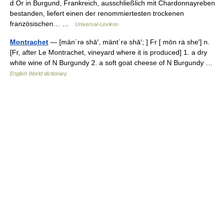
d Or in Burgund, Frankreich, ausschließlich mit Chardonnayreben
bestanden, liefert einen der renommiertesten trockenen
französischen… …
Universal-Lexikon
Montrachet
— [män΄rə shā′, mänt΄rə shā′; ] Fr [ mōn rȧ she′] n.
[Fr, after Le Montrachet, vineyard where it is produced] 1. a dry
white wine of N Burgundy 2. a soft goat cheese of N Burgundy …
English World dictionary