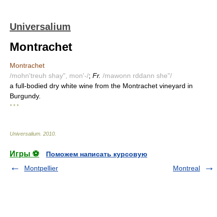
Universalium
Montrachet
Montrachet
/mohn'treuh shay", mon'-/
;
Fr.
/mawonn rddann she"/
a full-bodied dry white wine from the Montrachet vineyard in
Burgundy.
* * *
Universalium
.
2010
.
Игры ⚽
Поможем написать курсовую
Montpellier
Montreal