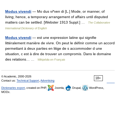
Modus vivendi
— Mo dus vi*ven di [L.] Mode, or manner, of
living; hence, a temporary arrangement of affairs until disputed
matters can be settled. [Webster 1913 Suppl.] …
The Collaborative
International Dictionary of English
Modus vivendi
— est une expression latine qui signifie
littéralement manière de vivre. On peut le définir comme un accord
permettant à deux parties en litige de s accommoder d une
situation, c est à dire de trouver un compromis. Dans le domaine
des relations… …
Wikipédia en Français
© Academic, 2000-2026
18+
Contact us:
Technical Support
,
Advertising
Dictionaries export
, created on PHP,
Joomla,
Drupal,
WordPress,
MODx.