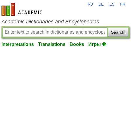
RU
DE
ES
FR
en-academic.com
Academic Dictionaries and Encyclopedias
Search!
Interpretations
Translations
Books
Игры ⚽