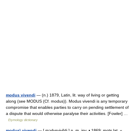
modus vivendi
— (n.) 1879, Latin, lit. way of living or getting
along (see MODUS (Cf. modus)). Modus vivendi is any temporary
compromise that enables parties to carry on pending settlement of
a dispute that would otherwise paralyse their activities. [Fowler] …
Etymology dictionary
modus\ vivendi
— [ mɔdysvivɛ̃di ] n. m. inv. • 1869; mots lat. «