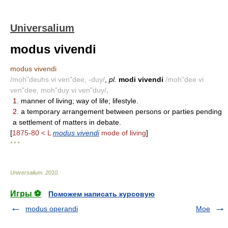
Universalium
modus vivendi
modus vivendi
/moh"deuhs vi ven"dee, -duy/
,
pl.
modi vivendi
/moh"dee vi
ven"dee, moh"duy vi ven"duy/
.
1.
manner of living; way of life; lifestyle.
2.
a temporary arrangement between persons or parties pending
a settlement of matters in debate.
[
1875-80 < L
modus vivendi
mode of living
]
* * *
Universalium
.
2010
.
Игры ⚽
Поможем написать курсовую
modus operandi
Moe