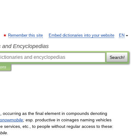
Remember this site
Embed dictionaries into your website
EN
s and Encyclopedias
Search!
ions
e
,
occurring
as
the
final
element
in
compounds
denoting
snowmobile
;
esp
.
productive
in
coinages
naming
vehicles
de
services
,
etc
.,
to
people
without
regular
access
to
these:
bile
.