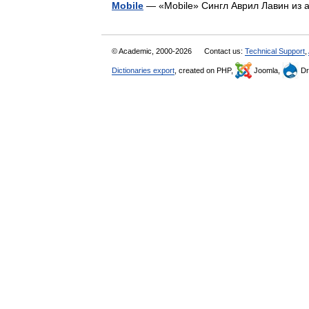
Mobile
— «Mobile» Сингл Аврил Лавин из
© Academic, 2000-2026
Contact us:
Technical Support
,
Dictionaries export
, created on PHP,
Joomla,
Dr