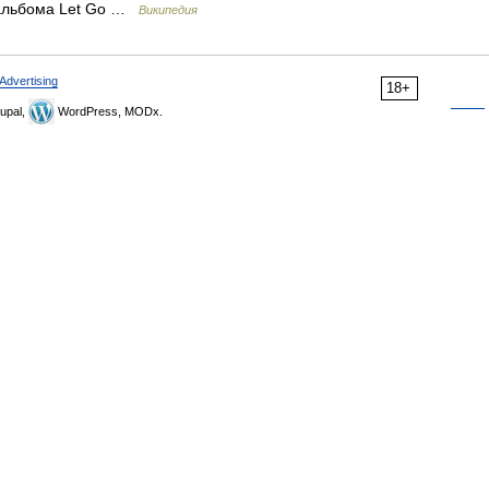
 альбома Let Go …
Википедия
Advertising
18+
upal,
WordPress, MODx.