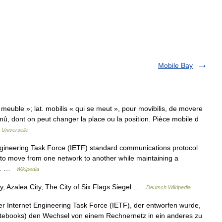
Mobile Bay
n meuble »; lat. mobilis « qui se meut », pour movibilis, de movere
 mû, dont on peut changer la place ou la position. Pièce mobile d
 Universelle
Engineering Task Force (IETF) standard communications protocol
s to move from one network to another while maintaining a
is… …
Wikipedia
, Azalea City, The City of Six Flags Siegel …
Deutsch Wikipedia
er Internet Engineering Task Force (IETF), der entworfen wurde,
tebooks) den Wechsel von einem Rechnernetz in ein anderes zu