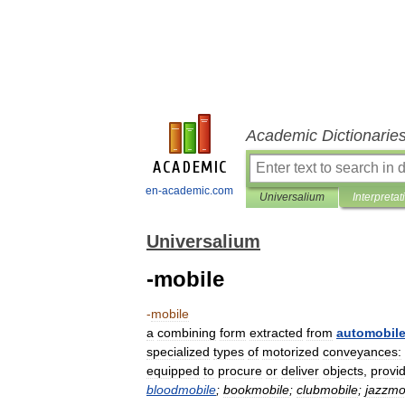
Academic Dictionarie
en-academic.com
Universalium
Interpretat
Universalium
-mobile
-
mobile
a
combining
form
extracted
from
automobil
specialized
types
of
motorized
conveyances:
equipped
to
procure
or
deliver
objects
,
provi
bloodmobile
;
bookmobile
;
clubmobile
;
jazzmo