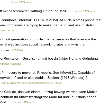
este… …
Deutsch Wikipedia
t mit beschränkter Haftung Gründung 1996 …
Deutsch Wikipedia
un [countable] informal TELECOMMUNICATIONS a small phone that
one companies are trying to make the fraudulent use of stolen
siness terms
d next generation of mobile internet services that leverage the
cial web includes social networking sites and wikis that
ngst… …
Wikipedia
g Rechtsform Gesellschaft mit beschränkter Haftung Gründung
Deutsch Wikipedia
s, fr. movere to move: cf. F. mobile. See {Move}.] 1. Capable of
 movable. Fixed or else mobile. Skelton. [1913 Webster] 2.
…
The Collaborative International Dictionary of English
des Gebilde, das von einem Luftzug bewegt werden kann Mobile
szentrum für umweltverträgliche Mobilität und Tourismus neben
Mobile …
Deutsch Wikipedia