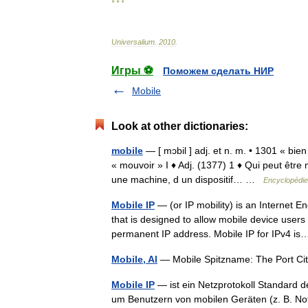
* * *
Universalium
.
2010
.
Игры ⚽
Поможем сделать НИР
Mobile
Look at other dictionaries:
mobile
— [ mɔbil ] adj. et n. m. • 1301 « bie
« mouvoir » I ♦ Adj. (1377) 1 ♦ Qui peut être
une machine, d un dispositif… …
Encyclopédie
Mobile IP
— (or IP mobility) is an Internet 
that is designed to allow mobile device user
permanent IP address. Mobile IP for IPv4 
Mobile, Al
— Mobile Spitzname: The Port City
Mobile IP
— ist ein Netzprotokoll Standard d
um Benutzern von mobilen Geräten (z. B. No