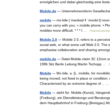
ermöglichen und dabei gleichzeitig eine f
Mobile.de
— Unternehmensform Gesellschaf
mobile
— mo‧bile [ˈməʊbaɪl ǁ ˈmoʊbiːl] no
you can carry with you; = mobile phone: • Ph
mobiles more difficult. * * * Ⅰ …
Financial and bu
Mobile 2.0
— Mobile 2.0, refers to a perceive
social web, or what some call Web 2.0. The so
emphasise collaboration and sharing amo
mobile.de
— Datei:Mobile.claim 3C 12mm.sv
1996 Sitz Berlin Leitung Martin Tschopp …
Mobile
— Mo bile, a. [L. mobilis, for movibili
being moved; not fixed in place or condition;
Characterized by an extreme degree of… 
Mobile
— steht für: Mobile (Kunst), hängen
(Freiburg), ein Dienstleistungs und Beratung
dem Hauptbahnhof in Freiburg (Breisgau) 