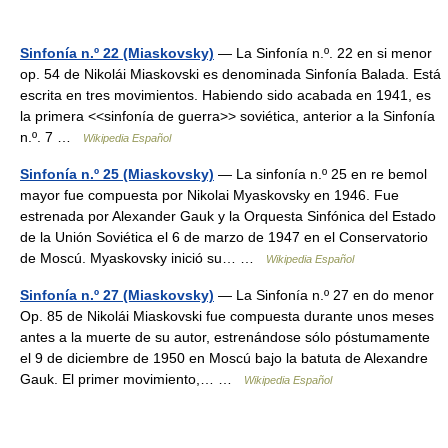
Sinfonía n.º 22 (Miaskovsky)
— La Sinfonía n.º. 22 en si menor
op. 54 de Nikolái Miaskovski es denominada Sinfonía Balada. Está
escrita en tres movimientos. Habiendo sido acabada en 1941, es
la primera <<sinfonía de guerra>> soviética, anterior a la Sinfonía
n.º. 7 …
Wikipedia Español
Sinfonía n.º 25 (Miaskovsky)
— La sinfonía n.º 25 en re bemol
mayor fue compuesta por Nikolai Myaskovsky en 1946. Fue
estrenada por Alexander Gauk y la Orquesta Sinfónica del Estado
de la Unión Soviética el 6 de marzo de 1947 en el Conservatorio
de Moscú. Myaskovsky inició su… …
Wikipedia Español
Sinfonía n.º 27 (Miaskovsky)
— La Sinfonía n.º 27 en do menor
Op. 85 de Nikolái Miaskovski fue compuesta durante unos meses
antes a la muerte de su autor, estrenándose sólo póstumamente
el 9 de diciembre de 1950 en Moscú bajo la batuta de Alexandre
Gauk. El primer movimiento,… …
Wikipedia Español