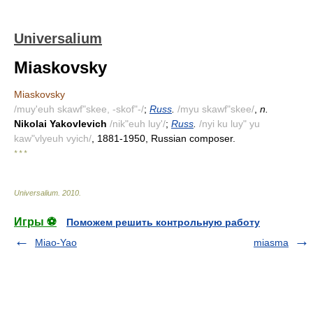
Universalium
Miaskovsky
Miaskovsky
/muy'euh skawf"skee, -skof"-/
;
Russ
.
/myu skawf"skee/
,
n.
Nikolai Yakovlevich
/nik"euh luy'/
;
Russ
.
/nyi ku luy" yu
kaw"vlyeuh vyich/
, 1881-1950, Russian composer.
* * *
Universalium
.
2010
.
Игры ⚽
Поможем решить контрольную работу
Miao-Yao
miasma