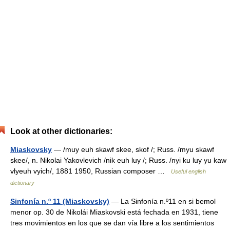
Look at other dictionaries:
Miaskovsky
— /muy euh skawf skee, skof /; Russ. /myu skawf
skee/, n. Nikolai Yakovlevich /nik euh luy /; Russ. /nyi ku luy yu kaw
vlyeuh vyich/, 1881 1950, Russian composer …
Useful english
dictionary
Sinfonía n.º 11 (Miaskovsky)
— La Sinfonía n.º11 en si bemol
menor op. 30 de Nikolái Miaskovski está fechada en 1931, tiene
tres movimientos en los que se dan vía libre a los sentimientos