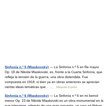
Sinfonía n.º 5 (Miaskovsky)
— La Sinfonía n.º 5 en Re mayor
Op. 18 de Nikolái Miaskovski, es, frente a la Cuarta Sinfonía, que
refleja la tensión de la guerra, una obra distendida. Fue
compuesta en 1918, si bien ya en obras anteriores se aprecian
ciertas ideas temáticas que… …
Wikipedia Español
Sinfonía n.º 6 (Miaskovsky)
— La Sinfonía n.º 6 en mi bemol
menor Op. 23 de Nikolái Miaskovski es un obra monumental en la
que interviene, además de una gran orquesta, un coro ad libitum.