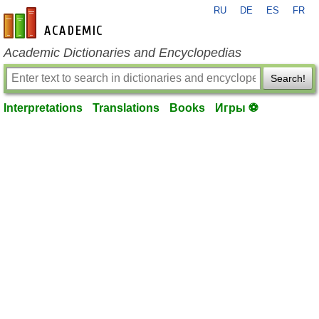
RU
DE
ES
FR
en-academic.com
Academic Dictionaries and Encyclopedias
Search!
Interpretations
Translations
Books
Игры ⚽