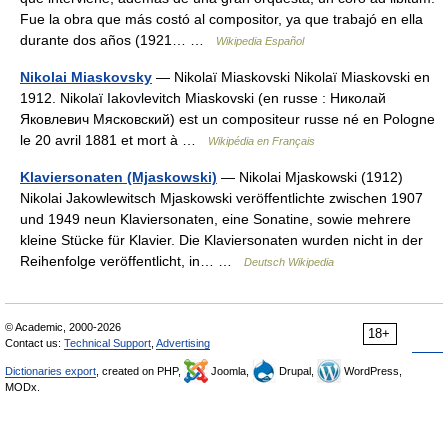
Fue la obra que más costó al compositor, ya que trabajó en ella
durante dos años (1921… …
Wikipedia Español
Nikolai Miaskovsky
— Nikolaï Miaskovski Nikolaï Miaskovski en
1912. Nikolaï Iakovlevitch Miaskovski (en russe : Николай
Яковлевич Мясковский) est un compositeur russe né en Pologne
le 20 avril 1881 et mort à …
Wikipédia en Français
Klaviersonaten (Mjaskowski)
— Nikolai Mjaskowski (1912)
Nikolai Jakowlewitsch Mjaskowski veröffentlichte zwischen 1907
und 1949 neun Klaviersonaten, eine Sonatine, sowie mehrere
kleine Stücke für Klavier. Die Klaviersonaten wurden nicht in der
Reihenfolge veröffentlicht, in… …
Deutsch Wikipedia
© Academic, 2000-2026
18+
Contact us:
Technical Support
,
Advertising
Dictionaries export
, created on PHP,
Joomla,
Drupal,
WordPress,
MODx.