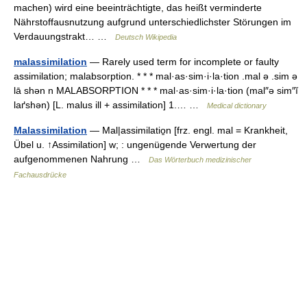
machen) wird eine beeinträchtigte, das heißt verminderte
Nährstoffausnutzung aufgrund unterschiedlichster Störungen im
Verdauungstrakt… …
Deutsch Wikipedia
malassimilation
— Rarely used term for incomplete or faulty
assimilation; malabsorption. * * * mal·as·sim·i·la·tion .mal ə .sim ə
lā shən n MALABSORPTION * * * mal·as·sim·i·la·tion (mal″ə sim″ĭ
laґshən) [L. malus ill + assimilation] 1.… …
Medical dictionary
Malassimilation
— Mal|assimilatio̱n [frz. engl. mal = Krankheit,
Übel u. ↑Assimilation] w; : ungenügende Verwertung der
aufgenommenen Nahrung …
Das Wörterbuch medizinischer
Fachausdrücke