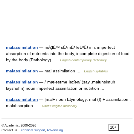
malassimilation
— mÃ¦lÉ™ sÉªmÉª leÉªÊƒn n. imperfect
absorption of nutrients into the body, incomplete digestion of food
by the body (Pathology) …
English contemporary dictionary
malassimilation
— mal·assimilation …
English syllables
malassimilation
— /ˌmæləsɪməˈleɪʃən/ (say .maluhsimuh
layshuhn) noun imperfect assimilation or nutrition …
malassimilation
— |mal+ noun Etymology: mal (I) + assimilation :
malabsorption …
Useful english dictionary
© Academic, 2000-2026
18+
Contact us:
Technical Support
,
Advertising