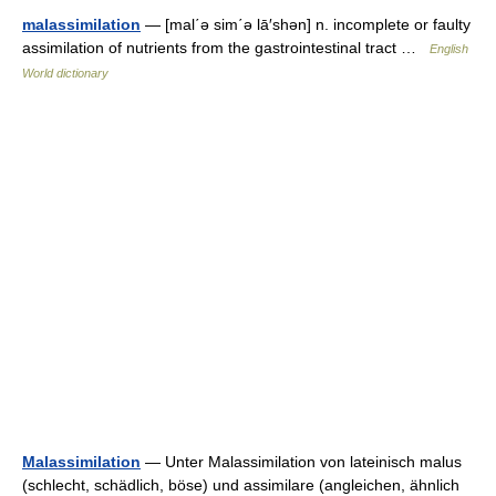
malassimilation
— [mal΄ə sim΄ə lā′shən] n. incomplete or faulty
assimilation of nutrients from the gastrointestinal tract …
English
World dictionary
Malassimilation
— Unter Malassimilation von lateinisch malus
(schlecht, schädlich, böse) und assimilare (angleichen, ähnlich