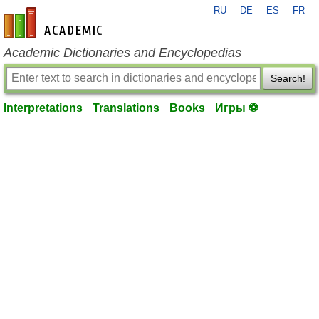
RU
DE
ES
FR
en-academic.com
Academic Dictionaries and Encyclopedias
Search!
Interpretations
Translations
Books
Игры ⚽