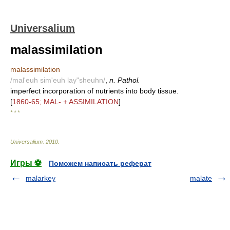
Universalium
malassimilation
malassimilation
/mal'euh sim'euh lay"sheuhn/
,
n. Pathol.
imperfect incorporation of nutrients into body tissue.
[
1860-65; MAL- + ASSIMILATION
]
* * *
Universalium
.
2010
.
Игры ⚽
Поможем написать реферат
malarkey
malate