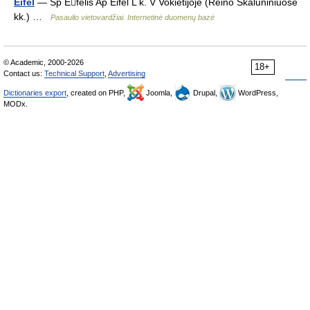
Eifel
— Sp Efelis Ap Eifel L k. V Vokietijoje (Reino Skalūniniuose
kk.) …
Pasaulio vietovardžiai. Internetinė duomenų bazė
© Academic, 2000-2026
18+
Contact us:
Technical Support
,
Advertising
Dictionaries export
, created on PHP,
Joomla,
Drupal,
WordPress,
MODx.