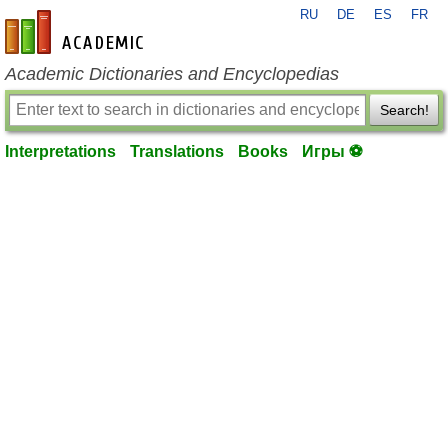
RU
DE
ES
FR
en-academic.com
Academic Dictionaries and Encyclopedias
Search!
Interpretations
Translations
Books
Игры ⚽