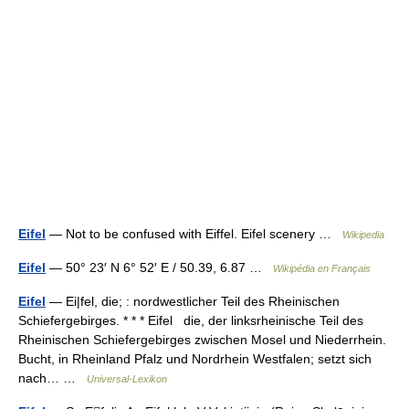
Eifel
— Not to be confused with Eiffel. Eifel scenery …
Wikipedia
Eifel
— 50° 23′ N 6° 52′ E / 50.39, 6.87 …
Wikipédia en Français
Eifel
— Ei|fel, die; : nordwestlicher Teil des Rheinischen
Schiefergebirges. * * * Eifel die, der linksrheinische Teil des
Rheinischen Schiefergebirges zwischen Mosel und Niederrhein.
Bucht, in Rheinland Pfalz und Nordrhein Westfalen; setzt sich
nach… …
Universal-Lexikon