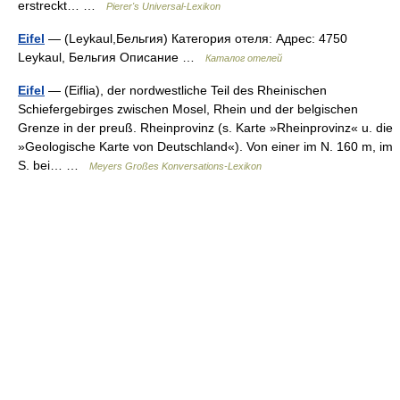
erstreckt… …
Pierer's Universal-Lexikon
Eifel
— (Leykaul,Бельгия) Категория отеля: Адрес: 4750
Leykaul, Бельгия Описание …
Каталог отелей
Eifel
— (Eiflia), der nordwestliche Teil des Rheinischen
Schiefergebirges zwischen Mosel, Rhein und der belgischen
Grenze in der preuß. Rheinprovinz (s. Karte »Rheinprovinz« u. die
»Geologische Karte von Deutschland«). Von einer im N. 160 m, im
S. bei… …
Meyers Großes Konversations-Lexikon