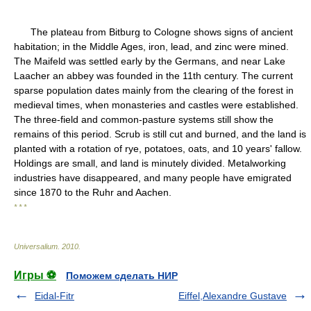
The plateau from Bitburg to Cologne shows signs of ancient
habitation; in the Middle Ages, iron, lead, and zinc were mined.
The Maifeld was settled early by the Germans, and near Lake
Laacher an abbey was founded in the 11th century. The current
sparse population dates mainly from the clearing of the forest in
medieval times, when monasteries and castles were established.
The three-field and common-pasture systems still show the
remains of this period. Scrub is still cut and burned, and the land is
planted with a rotation of rye, potatoes, oats, and 10 years' fallow.
Holdings are small, and land is minutely divided. Metalworking
industries have disappeared, and many people have emigrated
since 1870 to the Ruhr and Aachen.
* * *
Universalium
.
2010
.
Игры ⚽
Поможем сделать НИР
Eidal-Fitr
Eiffel,Alexandre Gustave