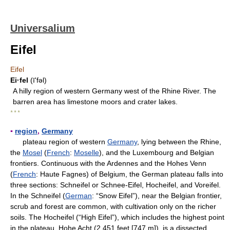
Universalium
Eifel
Eifel
Ei·fel
(īʹfəl)
A hilly region of western Germany west of the Rhine River. The
barren area has limestone moors and crater lakes.
* * *
▪
region
,
Germany
plateau region of western
Germany
, lying between the Rhine,
the
Mosel
(
French
:
Moselle
), and the Luxembourg and Belgian
frontiers. Continuous with the Ardennes and the Hohes Venn
(
French
: Haute Fagnes) of Belgium, the German plateau falls into
three sections: Schneifel or Schnee-Eifel, Hocheifel, and Voreifel.
In the Schneifel (
German
: “Snow Eifel”), near the Belgian frontier,
scrub and forest are common, with cultivation only on the richer
soils. The Hocheifel (“High Eifel”), which includes the highest point
in the plateau, Hohe Acht (2,451 feet [747 m]), is a dissected