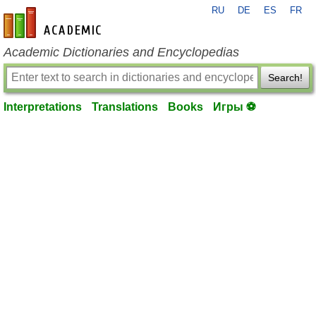
RU
DE
ES
FR
en-academic.com
Academic Dictionaries and Encyclopedias
Search!
Interpretations
Translations
Books
Игры ⚽