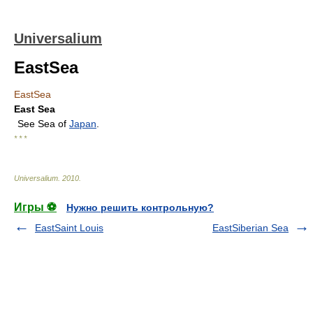
Universalium
EastSea
EastSea
East Sea
See Sea of
Japan
.
* * *
Universalium
.
2010
.
Игры ⚽
Нужно решить контрольную?
EastSaint Louis
EastSiberian Sea