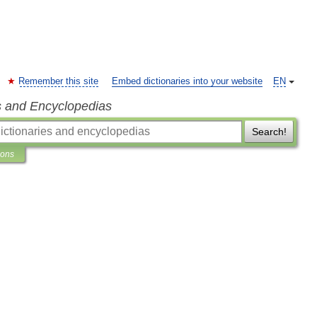
Remember this site
Embed dictionaries into your website
EN
s and Encyclopedias
Search!
ions