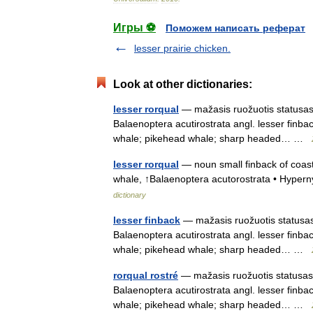
Игры ⚽
Поможем написать реферат
lesser prairie chicken.
Look at other dictionaries:
lesser rorqual
— mažasis ruožuotis statusas T
Balaenoptera acutirostrata angl. lesser finback;
whale; pikehead whale; sharp headed… …
lesser rorqual
— noun small finback of coasta
whale, ↑Balaenoptera acutorostrata • Hype
dictionary
lesser finback
— mažasis ruožuotis statusas T
Balaenoptera acutirostrata angl. lesser finback;
whale; pikehead whale; sharp headed… …
rorqual rostré
— mažasis ruožuotis statusas T
Balaenoptera acutirostrata angl. lesser finback;
whale; pikehead whale; sharp headed… …