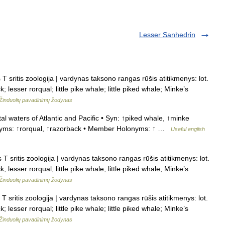
Lesser Sanhedrin
 sritis zoologija | vardynas taksono rangas rūšis atitikmenys: lot.
 lesser rorqual; little pike whale; little piked whale; Minke’s
Žinduolių pavadinimų žodynas
l waters of Atlantic and Pacific • Syn: ↑piked whale, ↑minke
rnyms: ↑rorqual, ↑razorback • Member Holonyms: ↑ …
Useful english
 sritis zoologija | vardynas taksono rangas rūšis atitikmenys: lot.
 lesser rorqual; little pike whale; little piked whale; Minke’s
Žinduolių pavadinimų žodynas
 sritis zoologija | vardynas taksono rangas rūšis atitikmenys: lot.
 lesser rorqual; little pike whale; little piked whale; Minke’s
Žinduolių pavadinimų žodynas