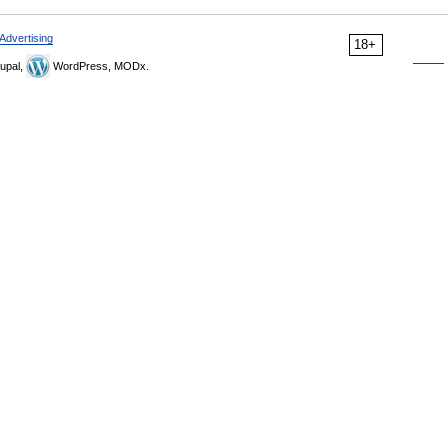
Advertising
18+
upal,
WordPress, MODx.