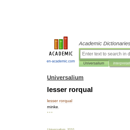
Academic Dictionarie
en-academic.com
Universalium
Interpretat
Universalium
lesser rorqual
lesser
rorqual
minke
.
* * *
Universalium
.
2010
.