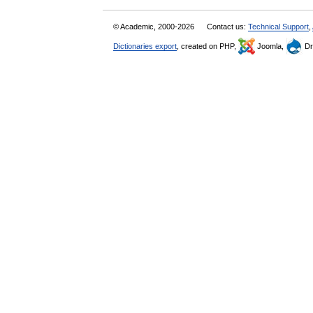
© Academic, 2000-2026
Contact us:
Technical Support
,
Dictionaries export
, created on PHP,
Joomla,
Dr