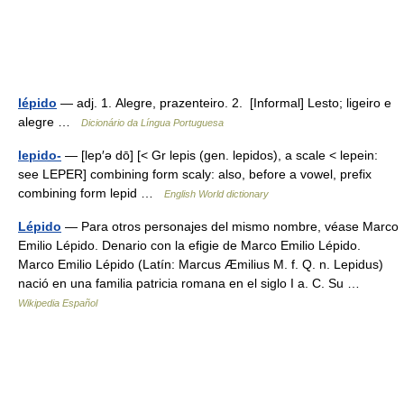
lépido
— adj. 1. Alegre, prazenteiro. 2. [Informal] Lesto; ligeiro e
alegre …
Dicionário da Língua Portuguesa
lepido-
— [lep′ə dō] [< Gr lepis (gen. lepidos), a scale < lepein:
see LEPER] combining form scaly: also, before a vowel, prefix
combining form lepid …
English World dictionary
Lépido
— Para otros personajes del mismo nombre, véase Marco
Emilio Lépido. Denario con la efigie de Marco Emilio Lépido.
Marco Emilio Lépido (Latín: Marcus Æmilius M. f. Q. n. Lepidus)
nació en una familia patricia romana en el siglo I a. C. Su …
Wikipedia Español