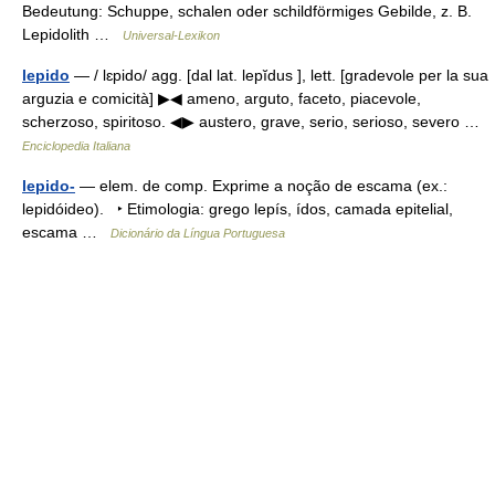
Bedeutung: Schuppe, schalen oder schildförmiges Gebilde, z. B.
Lepidolith …
Universal-Lexikon
lepido
— / lɛpido/ agg. [dal lat. lepĭdus ], lett. [gradevole per la sua
arguzia e comicità] ▶◀ ameno, arguto, faceto, piacevole,
scherzoso, spiritoso. ◀▶ austero, grave, serio, serioso, severo …
Enciclopedia Italiana
lepido-
— elem. de comp. Exprime a noção de escama (ex.:
lepidóideo). ‣ Etimologia: grego lepís, ídos, camada epitelial,
escama …
Dicionário da Língua Portuguesa