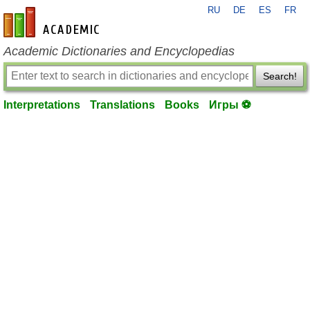
RU
DE
ES
FR
en-academic.com
Academic Dictionaries and Encyclopedias
Search!
Interpretations
Translations
Books
Игры ⚽