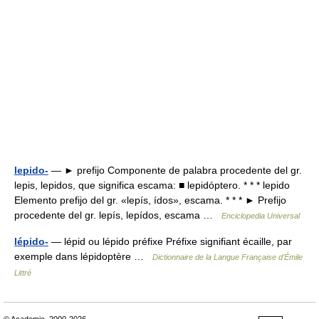
lepido-
— ► prefijo Componente de palabra procedente del gr.
lepis, lepidos, que significa escama: ■ lepidóptero. * * * lepido
Elemento prefijo del gr. «lepís, ídos», escama. * * * ► Prefijo
procedente del gr. lepís, lepídos, escama …
Enciclopedia Universal
lépido-
— lépid ou lépido préfixe Préfixe signifiant écaille, par
exemple dans lépidoptère …
Dictionnaire de la Langue Française d'Émile
Littré