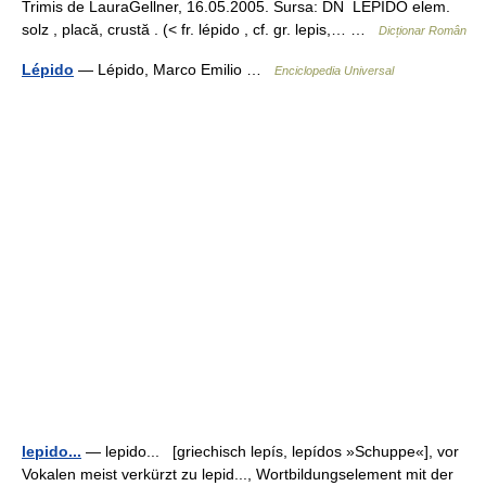
Trimis de LauraGellner, 16.05.2005. Sursa: DN LEPIDO elem.
solz , placă, crustă . (< fr. lépido , cf. gr. lepis,… …
Dicționar Român
Lépido
— Lépido, Marco Emilio …
Enciclopedia Universal
lepido...
— lepido... [griechisch lepís, lepídos »Schuppe«], vor
Vokalen meist verkürzt zu lepid..., Wortbildungselement mit der