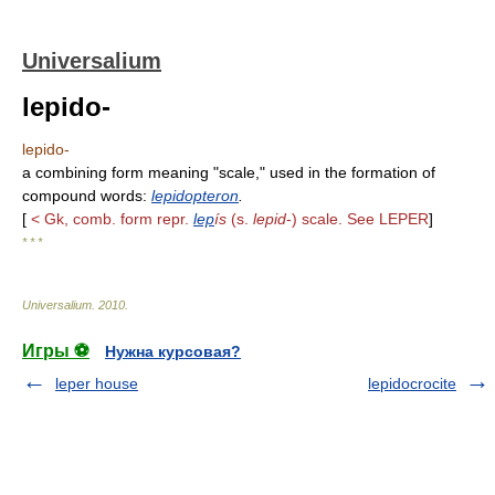
Universalium
lepido-
lepido-
a combining form meaning "scale," used in the formation of
compound words:
lepidopteron
.
[
< Gk, comb. form repr.
lep
ís
(s.
lepid
-) scale. See LEPER
]
* * *
Universalium
.
2010
.
Игры ⚽
Нужна курсовая?
leper house
lepidocrocite