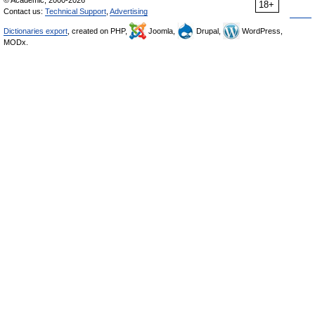
© Academic, 2000-2026
18+
Contact us:
Technical Support
,
Advertising
Dictionaries export
, created on PHP,
Joomla,
Drupal,
WordPress,
MODx.