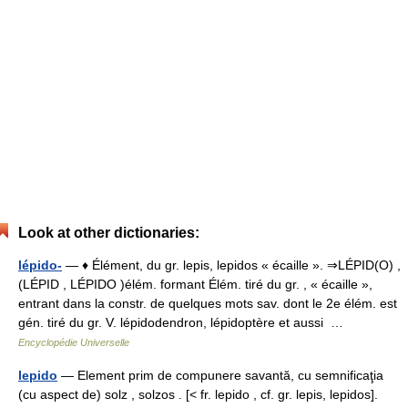
Look at other dictionaries:
lépido-
— ♦ Élément, du gr. lepis, lepidos « écaille ». ⇒LÉPID(O) ,
(LÉPID , LÉPIDO )élém. formant Élém. tiré du gr. , « écaille »,
entrant dans la constr. de quelques mots sav. dont le 2e élém. est
gén. tiré du gr. V. lépidodendron, lépidoptère et aussi …
Encyclopédie Universelle
lepido
— Element prim de compunere savantă, cu semnificaţia
(cu aspect de) solz , solzos . [< fr. lepido , cf. gr. lepis, lepidos].