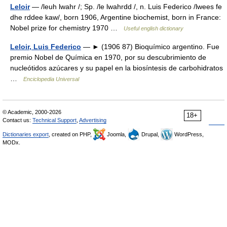
Leloir
— /leuh lwahr /; Sp. /le lwahrdd /, n. Luis Federico /lwees fe
dhe rddee kaw/, born 1906, Argentine biochemist, born in France:
Nobel prize for chemistry 1970 …
Useful english dictionary
Leloir, Luis Federico
— ► (1906 87) Bioquímico argentino. Fue
premio Nobel de Química en 1970, por su descubrimiento de
nucleótidos azúcares y su papel en la biosíntesis de carbohidratos
…
Enciclopedia Universal
© Academic, 2000-2026
18+
Contact us:
Technical Support
,
Advertising
Dictionaries export
, created on PHP,
Joomla,
Drupal,
WordPress,
MODx.