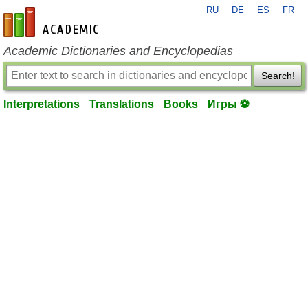
RU
DE
ES
FR
en-academic.com
Academic Dictionaries and Encyclopedias
Search!
Interpretations
Translations
Books
Игры ⚽