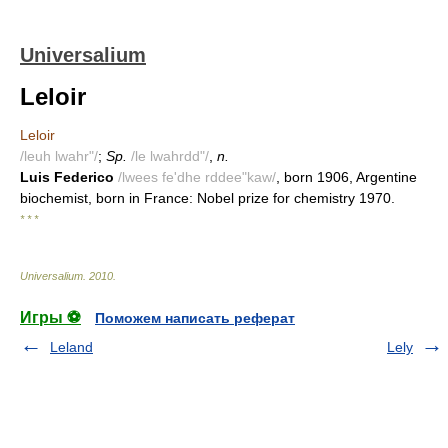
Universalium
Leloir
Leloir
/leuh lwahr"/
;
Sp.
/le lwahrdd"/
,
n.
Luis Federico
/lwees fe'dhe rddee"kaw/
, born 1906, Argentine
biochemist, born in France: Nobel prize for chemistry 1970.
* * *
Universalium
.
2010
.
Игры ⚽
Поможем написать реферат
Leland
Lely