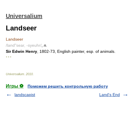
Universalium
Landseer
Landseer
/land"sear, -syeuhr/
,
n.
Sir Edwin Henry
, 1802-73, English painter, esp. of animals.
* * *
Universalium
.
2010
.
Игры ⚽
Поможем решить контрольную работу
landscapist
Land's End