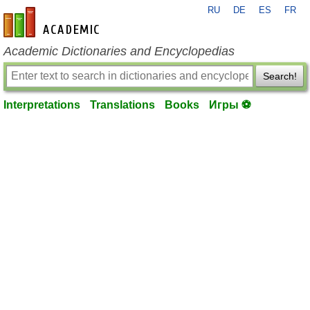
RU
DE
ES
FR
en-academic.com
Academic Dictionaries and Encyclopedias
Search!
Interpretations
Translations
Books
Игры ⚽