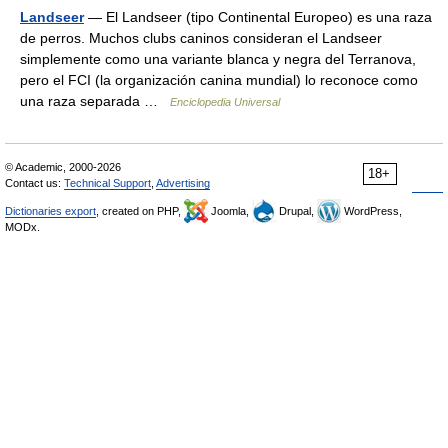
Landseer
— El Landseer (tipo Continental Europeo) es una raza
de perros. Muchos clubs caninos consideran el Landseer
simplemente como una variante blanca y negra del Terranova,
pero el FCI (la organización canina mundial) lo reconoce como
una raza separada …
Enciclopedia Universal
© Academic, 2000-2026
18+
Contact us:
Technical Support
,
Advertising
Dictionaries export
, created on PHP,
Joomla,
Drupal,
WordPress,
MODx.