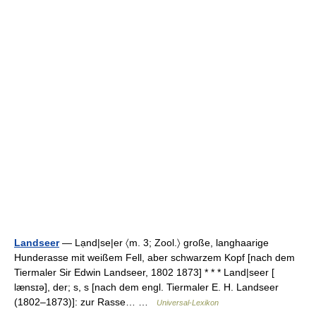
Landseer
— Lạnd|se|er 〈m. 3; Zool.〉 große, langhaarige
Hunderasse mit weißem Fell, aber schwarzem Kopf [nach dem
Tiermaler Sir Edwin Landseer, 1802 1873] * * * Land|seer [
lænsɪə], der; s, s [nach dem engl. Tiermaler E. H. Landseer
(1802–1873)]: zur Rasse… …
Universal-Lexikon