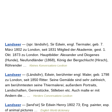
Landseer
— (spr. ländsihr), Sir Edwin, engl. Tiermaler, geb. 7.
März 1802 zu London, seit 1831 Mitglied der Akademie, gest. 1.
Okt. 1873 zu London. Hauptbilder: Alexander und Diogenes
(Hunde), Neufundländer (1868), König der Bergschlucht (Hirsch),
Röhrender …
Kleines Konversations-Lexikon
Landseer
— (Ländsihr), Edwin, berühmter engl. Maler, geb. 1798
zu London, seit 1850 Ritter. Seine Gemälde sind sehr zahlreich,
am berühmtesten seine Thiermalerei; außerdem Portraits,
Landschaften, Genrestücke, Stilleben etc. Auch malte er mit
Andern die… …
Herders Conversations-Lexikon
Landseer
— [land′sir] Sir Edwin Henry 1802 73; Eng. painter, esp.
of animal pictures …
English World dictionary