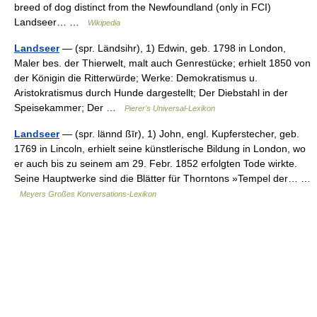
breed of dog distinct from the Newfoundland (only in FCI)
Landseer… …
Wikipedia
Landseer
— (spr. Ländsihr), 1) Edwin, geb. 1798 in London,
Maler bes. der Thierwelt, malt auch Genrestücke; erhielt 1850 von
der Königin die Ritterwürde; Werke: Demokratismus u.
Aristokratismus durch Hunde dargestellt; Der Diebstahl in der
Speisekammer; Der …
Pierer's Universal-Lexikon
Landseer
— (spr. lännd ßīr), 1) John, engl. Kupferstecher, geb.
1769 in Lincoln, erhielt seine künstlerische Bildung in London, wo
er auch bis zu seinem am 29. Febr. 1852 erfolgten Tode wirkte.
Seine Hauptwerke sind die Blätter für Thorntons »Tempel der… …
Meyers Großes Konversations-Lexikon