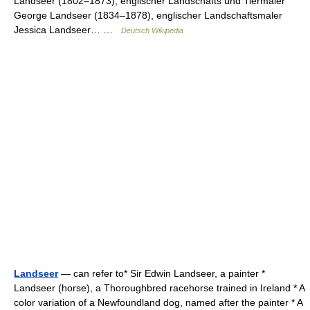
Landseer (1802–1873), englischer Landschafts und Tiermaler
George Landseer (1834–1878), englischer Landschaftsmaler
Jessica Landseer… …
Deutsch Wikipedia
Landseer
— can refer to* Sir Edwin Landseer, a painter *
Landseer (horse), a Thoroughbred racehorse trained in Ireland * A
color variation of a Newfoundland dog, named after the painter * A