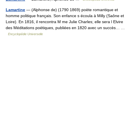
Lamartine
— (Alphonse de) (1790 1869) poète romantique et
homme politique français. Son enfance s écoula à Milly (Saône et
Loire). En 1816, il rencontra M me Julie Charles; elle sera l Elvire
des Méditations poétiques, publiées en 1820 avec un succès… …
Encyclopédie Universelle