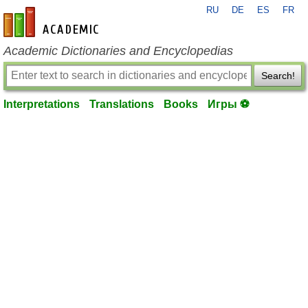
RU
DE
ES
FR
en-academic.com
Academic Dictionaries and Encyclopedias
Search!
Interpretations
Translations
Books
Игры ⚽