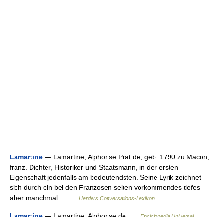
Lamartine
— Lamartine, Alphonse Prat de, geb. 1790 zu Mâcon,
franz. Dichter, Historiker und Staatsmann, in der ersten
Eigenschaft jedenfalls am bedeutendsten. Seine Lyrik zeichnet
sich durch ein bei den Franzosen selten vorkommendes tiefes
aber manchmal… …
Herders Conversations-Lexikon
Lamartine
— Lamartine, Alphonse de …
Enciclopedia Universal