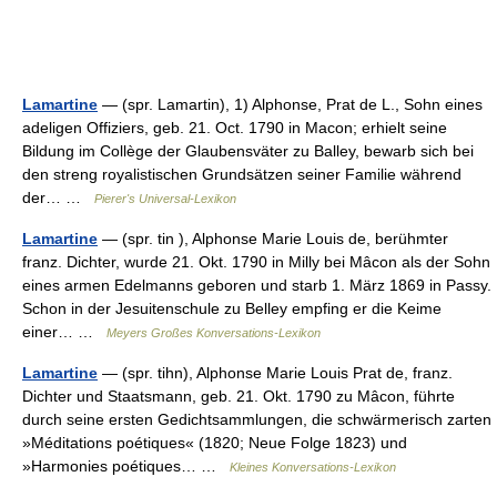
Lamartine
— (spr. Lamartin), 1) Alphonse, Prat de L., Sohn eines
adeligen Offiziers, geb. 21. Oct. 1790 in Macon; erhielt seine
Bildung im Collège der Glaubensväter zu Balley, bewarb sich bei
den streng royalistischen Grundsätzen seiner Familie während
der… …
Pierer's Universal-Lexikon
Lamartine
— (spr. tin ), Alphonse Marie Louis de, berühmter
franz. Dichter, wurde 21. Okt. 1790 in Milly bei Mâcon als der Sohn
eines armen Edelmanns geboren und starb 1. März 1869 in Passy.
Schon in der Jesuitenschule zu Belley empfing er die Keime
einer… …
Meyers Großes Konversations-Lexikon
Lamartine
— (spr. tihn), Alphonse Marie Louis Prat de, franz.
Dichter und Staatsmann, geb. 21. Okt. 1790 zu Mâcon, führte
durch seine ersten Gedichtsammlungen, die schwärmerisch zarten
»Méditations poétiques« (1820; Neue Folge 1823) und
»Harmonies poétiques… …
Kleines Konversations-Lexikon