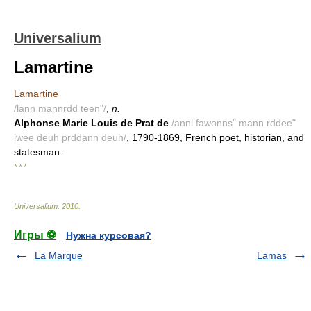
Universalium
Lamartine
Lamartine
/lann mannrdd teen"/
,
n.
Alphonse Marie Louis de Prat de
/annl fawonns" mann rddee"
lwee deuh prddann deuh/
, 1790-1869, French poet, historian, and
statesman.
* * *
Universalium
.
2010
.
Игры ⚽
Нужна курсовая?
La Marque
Lamas