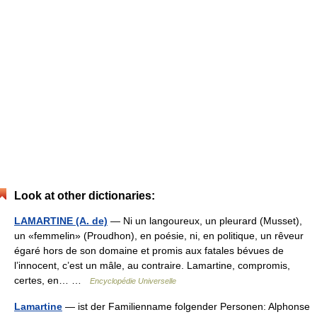
Look at other dictionaries:
LAMARTINE (A. de)
— Ni un langoureux, un pleurard (Musset),
un «femmelin» (Proudhon), en poésie, ni, en politique, un rêveur
égaré hors de son domaine et promis aux fatales bévues de
l’innocent, c’est un mâle, au contraire. Lamartine, compromis,
certes, en… …
Encyclopédie Universelle
Lamartine
— ist der Familienname folgender Personen: Alphonse