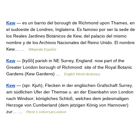
Kew
— es un barrio del borough de Richmond upon Thames, en
el sudoeste de Londres, Inglaterra. Es famoso por ser la sede de
los Reales Jardines Botánicos de Kew, del palacio del mismo
nombre y de los Archivos Nacionales del Reino Unido. El nombre
Kew… …
Wikipedia Español
Kew
— [kyo͞o] parish in NE Surrey, England: now part of the
Greater London borough of Richmond: site of the Royal Botanic
Gardens (Kew Gardens) …
English World dictionary
Kew
— (spr. Kjuh), Flecken in der englischen Grafschaft Surrey,
am südlichen Ufer der Themse u. an der Eisenbahn von London
nach Windsor; königliches Schloß, welches dem jedesmaligen
Herzoge von Cumberland (dem jetzigen König von Hannover)
zur… …
Pierer's Universal-Lexikon