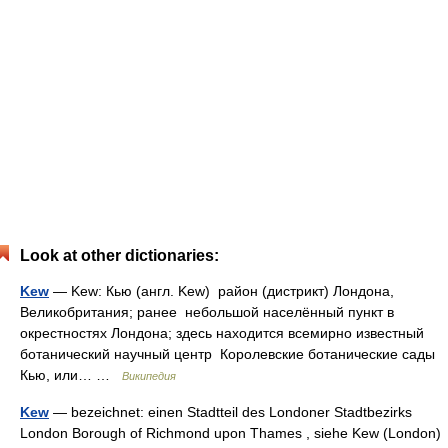
Look at other dictionaries:
Kew
— Kew: Кью (англ. Kew) район (дистрикт) Лондона,
Великобритания; ранее небольшой населённый пункт в
окрестностях Лондона; здесь находится всемирно известный
ботанический научный центр Королевские ботанические сады
Кью, или… …
Википедия
Kew
— bezeichnet: einen Stadtteil des Londoner Stadtbezirks
London Borough of Richmond upon Thames , siehe Kew (London)