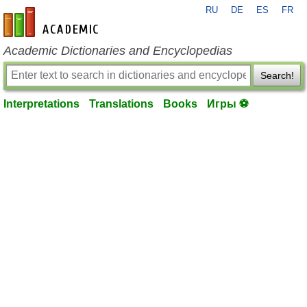
RU
DE
ES
FR
en-academic.com
Academic Dictionaries and Encyclopedias
Search!
Interpretations
Translations
Books
Игры ⚽