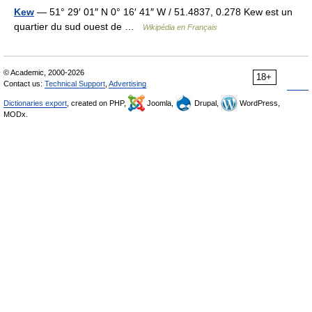
Kew
— 51° 29′ 01″ N 0° 16′ 41″ W / 51.4837, 0.278 Kew est un
quartier du sud ouest de …
Wikipédia en Français
© Academic, 2000-2026
18+
Contact us:
Technical Support
,
Advertising
Dictionaries export
, created on PHP,
Joomla,
Drupal,
WordPress,
MODx.