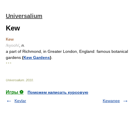
Universalium
Kew
Kew
/kyooh/
,
n.
a part of Richmond, in Greater London, England: famous botanical
gardens
(
Kew Gardens
)
.
* * *
Universalium
.
2010
.
Игры ⚽
Поможем написать курсовую
Kevlar
Kewanee