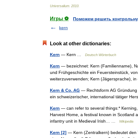
Universalium
.
2010
.
Игры ⚽
Поможем решить контрольну
kern
Look at other dictionaries:
Kern
— Kern …
Deutsch Wörterbuch
Kern
— bezeichnet: Kern (Familienname), Nam
und Frühgeschichte ein Feuersteinstück, vo
weiterzuverwenden; Kern (Jägersprache), 
Kern & Co. AG
— Rechtsform AG Gründung 1
ein schweizerischer, international tätiger 
Kern
— can refer to several things:* Kerning, 
Harvest Home, a festival known in Scotland as
infantry unit in Medieval Irish… …
Wikipedia
Kern [2]
— Kern (Zentralkern) bedeutet den Te