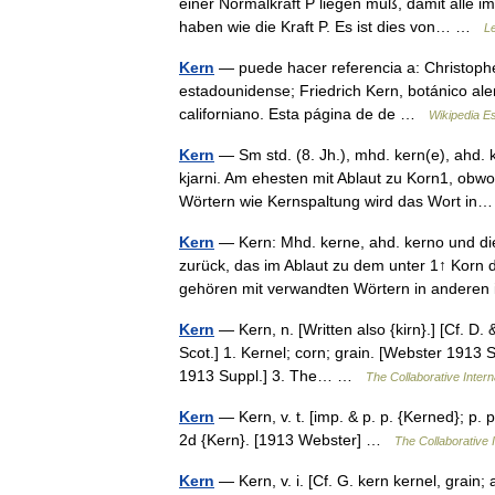
einer Normalkraft P liegen muß, damit alle 
haben wie die Kraft P. Es ist dies von… …
L
Kern
— puede hacer referencia a: Christophe
estadounidense; Friedrich Kern, botánico al
californiano. Esta página de de …
Wikipedia E
Kern
— Sm std. (8. Jh.), mhd. kern(e), ahd. 
kjarni. Am ehesten mit Ablaut zu Korn1, obwoh
Wörtern wie Kernspaltung wird das Wort i
Kern
— Kern: Mhd. kerne, ahd. kerno und di
zurück, das im Ablaut zu dem unter 1↑ Korn 
gehören mit verwandten Wörtern in andere
Kern
— Kern, n. [Written also {kirn}.] [Cf. D.
Scot.] 1. Kernel; corn; grain. [Webster 1913 
1913 Suppl.] 3. The… …
The Collaborative Intern
Kern
— Kern, v. t. [imp. & p. p. {Kerned}; p. 
2d {Kern}. [1913 Webster] …
The Collaborative I
Kern
— Kern, v. i. [Cf. G. kern kernel, grain; 