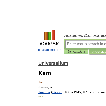
Academic Dictionarie
en-academic.com
Universalium
Interpretat
Universalium
Kern
Kern
/
kerrn
/
,
n
.
Jerome
(
David
)
,
1885
-
1945
,
U
.
S
.
composer
.
* * *