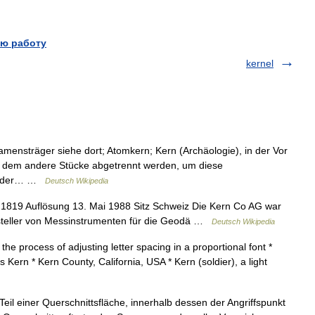
ю работу
kernel
ensträger siehe dort; Atomkern; Kern (Archäologie), in der Vor
n dem andere Stücke abgetrennt werden, um diese
in der… …
Deutsch Wikipedia
819 Auflösung 13. Mai 1988 Sitz Schweiz Die Kern Co AG war
Hersteller von Messinstrumenten für die Geodä …
Deutsch Wikipedia
the process of adjusting letter spacing in a proportional font *
 Kern * Kern County, California, USA * Kern (soldier), a light
il einer Querschnittsfläche, innerhalb dessen der Angriffspunkt