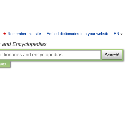
Remember this site
Embed dictionaries into your website
EN
s and Encyclopedias
Search!
ions