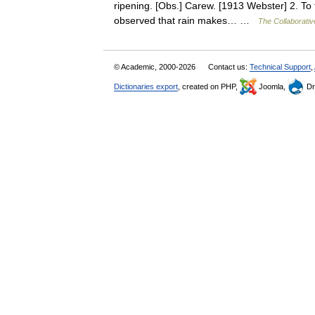
ripening. [Obs.] Carew. [1913 Webster] 2. To t
observed that rain makes… …
The Collaborative
© Academic, 2000-2026
Contact us:
Technical Support
,
Dictionaries export
, created on PHP,
Joomla,
Dr