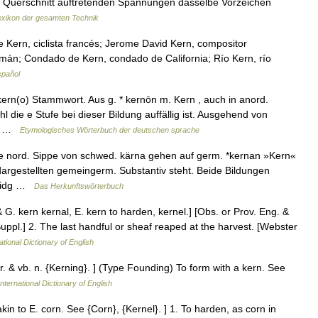
im Querschnitt auftretenden Spannungen dasselbe Vorzeichen
exikon der gesamten Technik
 Kern, ciclista francés; Jerome David Kern, compositor
emán; Condado de Kern, condado de California; Río Kern, río
spañol
kern(o) Stammwort. Aus g. * kernōn m. Kern , auch in anord.
l die e Stufe bei dieser Bildung auffällig ist. Ausgehend von
n… …
Etymologisches Wörterbuch der deutschen sprache
e nord. Sippe von schwed. kärna gehen auf germ. *kernan »Kern«
dargestellten gemeingerm. Substantiv steht. Beide Bildungen
n idg …
Das Herkunftswörterbuch
 & G. kern kernal, E. kern to harden, kernel.] [Obs. or Prov. Eng. &
Suppl.] 2. The last handful or sheaf reaped at the harvest. [Webster
ational Dictionary of English
pr. & vb. n. {Kerning}. ] (Type Founding) To form with a kern. See
nternational Dictionary of English
akin to E. corn. See {Corn}, {Kernel}. ] 1. To harden, as corn in