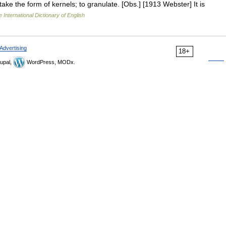
ake the form of kernels; to granulate. [Obs.] [1913 Webster] It is
 International Dictionary of English
Advertising
18+
upal,
WordPress, MODx.