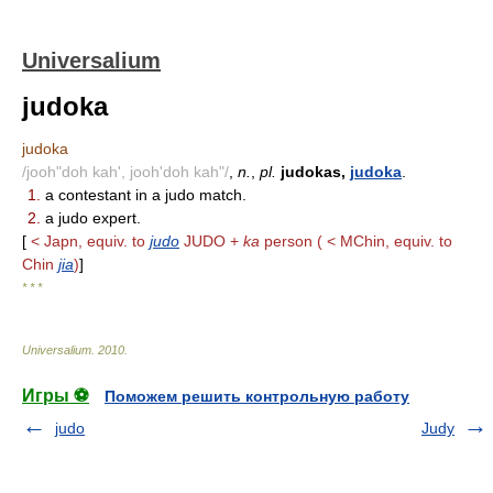
Universalium
judoka
judoka
/jooh"doh kah', jooh'doh kah"/
,
n.
,
pl.
judokas,
judoka
.
1.
a contestant in a judo match.
2.
a judo expert.
[
< Japn, equiv. to
judo
JUDO +
ka
person ( < MChin, equiv. to
Chin
jia
)
]
* * *
Universalium
.
2010
.
Игры ⚽
Поможем решить контрольную работу
judo
Judy