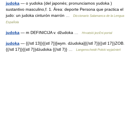
judoka
— o yudoka (del japonés; pronunciamos yudoka )
sustantivo masculino,f. 1. Área: deporte Persona que practica el
judo: un judoka cinturón marrón …
Diccionario Salamanca de la Lengua
Española
judoka
— m DEFINICIJA v. džudoka …
Hrvatski jezični portal
judoka
— {{/stl 13}}{{stl 7}}[wym. dżudoka]{{/stl 7}}{{stl 17}}ZOB.
{{/stl 17}}{{stl 7}}dżudoka {{/stl 7}} …
Langenscheidt Polski wyjaśnień