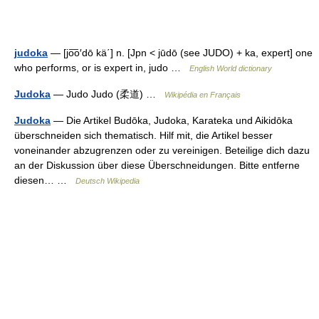
judoka
— [jo͞o′dō kä΄] n. [Jpn < jūdō (see JUDO) + ka, expert] one
who performs, or is expert in, judo …
English World dictionary
Judoka
— Judo Judo (柔道) …
Wikipédia en Français
Judoka
— Die Artikel Budōka, Judoka, Karateka und Aikidōka
überschneiden sich thematisch. Hilf mit, die Artikel besser
voneinander abzugrenzen oder zu vereinigen. Beteilige dich dazu
an der Diskussion über diese Überschneidungen. Bitte entferne
diesen… …
Deutsch Wikipedia