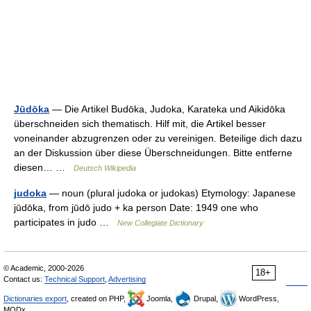
Jūdōka
— Die Artikel Budōka, Judoka, Karateka und Aikidōka
überschneiden sich thematisch. Hilf mit, die Artikel besser
voneinander abzugrenzen oder zu vereinigen. Beteilige dich dazu
an der Diskussion über diese Überschneidungen. Bitte entferne
diesen… …
Deutsch Wikipedia
judoka
— noun (plural judoka or judokas) Etymology: Japanese
jūdōka, from jūdō judo + ka person Date: 1949 one who
participates in judo …
New Collegiate Dictionary
© Academic, 2000-2026
18+
Contact us:
Technical Support
,
Advertising
Dictionaries export
, created on PHP,
Joomla,
Drupal,
WordPress,
MODx.