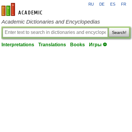
RU
DE
ES
FR
en-academic.com
Academic Dictionaries and Encyclopedias
Search!
Interpretations
Translations
Books
Игры ⚽