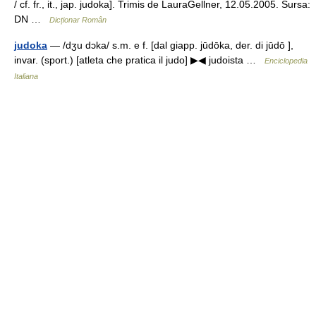
/ cf. fr., it., jap. judoka]. Trimis de LauraGellner, 12.05.2005. Sursa:
DN …
Dicționar Român
judoka
— /dʒu dɔka/ s.m. e f. [dal giapp. jūdōka, der. di jūdō ],
invar. (sport.) [atleta che pratica il judo] ▶◀ judoista …
Enciclopedia
Italiana