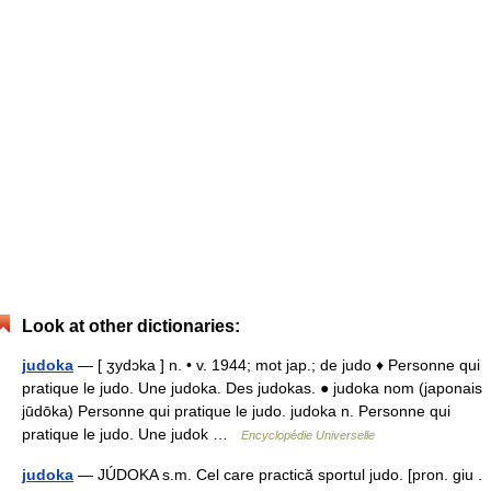
Look at other dictionaries:
judoka
— [ ʒydɔka ] n. • v. 1944; mot jap.; de judo ♦ Personne qui
pratique le judo. Une judoka. Des judokas. ● judoka nom (japonais
jūdōka) Personne qui pratique le judo. judoka n. Personne qui
pratique le judo. Une judok …
Encyclopédie Universelle
judoka
— JÚDOKA s.m. Cel care practică sportul judo. [pron. giu .