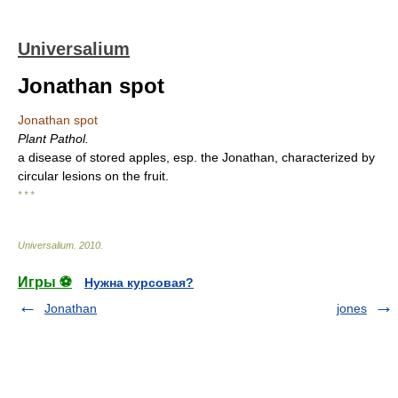
Universalium
Jonathan spot
Jonathan spot
Plant Pathol.
a disease of stored apples, esp. the Jonathan, characterized by
circular lesions on the fruit.
* * *
Universalium
.
2010
.
Игры ⚽
Нужна курсовая?
Jonathan
jones