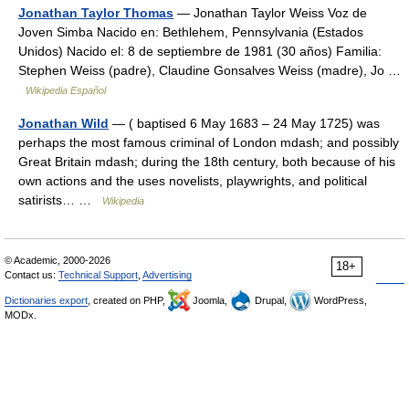
Jonathan Taylor Thomas
— Jonathan Taylor Weiss Voz de
Joven Simba Nacido en: Bethlehem, Pennsylvania (Estados
Unidos) Nacido el: 8 de septiembre de 1981 (30 años) Familia:
Stephen Weiss (padre), Claudine Gonsalves Weiss (madre), Jo …
Wikipedia Español
Jonathan Wild
— ( baptised 6 May 1683 – 24 May 1725) was
perhaps the most famous criminal of London mdash; and possibly
Great Britain mdash; during the 18th century, both because of his
own actions and the uses novelists, playwrights, and political
satirists… …
Wikipedia
© Academic, 2000-2026
18+
Contact us:
Technical Support
,
Advertising
Dictionaries export
, created on PHP,
Joomla,
Drupal,
WordPress,
MODx.