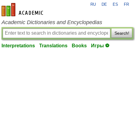
RU
DE
ES
FR
en-academic.com
Academic Dictionaries and Encyclopedias
Search!
Interpretations
Translations
Books
Игры ⚽