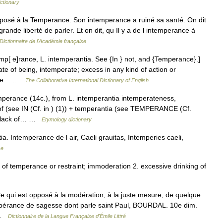
ctionary
posé à la Temperance. Son intemperance a ruiné sa santé. On dit
rande liberté de parler. Et on dit, qu Il y a de l intemperance à
Dictionnaire de l'Académie française
mp[ e]rance, L. intemperantia. See {In } not, and {Temperance}.]
te of being, intemperate; excess in any kind of action or
f the… …
The Collaborative International Dictionary of English
mperance (14c.), from L. intemperantia intemperateness,
of (see IN (Cf. in ) (1)) + temperantia (see TEMPERANCE (Cf.
ng lack of… …
Etymology dictionary
 Intemperance de l air, Caeli grauitas, Intemperies caeli,
se
k of temperance or restraint; immoderation 2. excessive drinking of
Ce qui est opposé à la modération, à la juste mesure, de quelque
mpérance de sagesse dont parle saint Paul, BOURDAL. 10e dim.
e …
Dictionnaire de la Langue Française d'Émile Littré