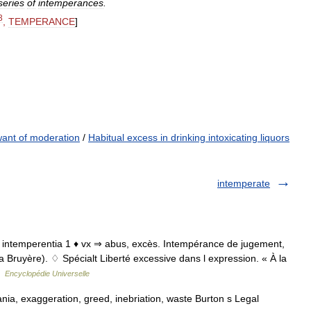
series
of
intemperances
.
3
,
TEMPERANCE
]
ant of moderation
/
Habitual excess in drinking intoxicating liquors
intemperate
 lat. intemperentia 1 ♦ vx ⇒ abus, excès. Intempérance de jugement,
 Bruyère). ♢ Spécialt Liberté excessive dans l expression. « À la
…
Encyclopédie Universelle
a, exaggeration, greed, inebriation, waste Burton s Legal