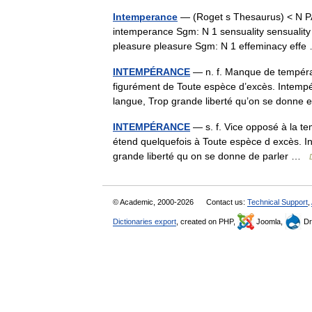
Intemperance
— (Roget s Thesaurus) < N 
intemperance Sgm: N 1 sensuality sensuality
pleasure pleasure Sgm: N 1 effeminacy ef
INTEMPÉRANCE
— n. f. Manque de tempéran
figurément de Toute espèce d’excès. Intemp
langue, Trop grande liberté qu’on se donne
INTEMPÉRANCE
— s. f. Vice opposé à la te
étend quelquefois à Toute espèce d excès. I
grande liberté qu on se donne de parler …
© Academic, 2000-2026
Contact us:
Technical Support
,
Dictionaries export
, created on PHP,
Joomla,
Dr