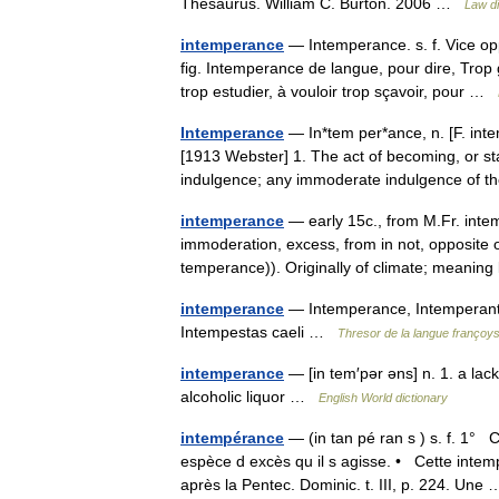
Thesaurus. William C. Burton. 2006 …
Law di
intemperance
— Intemperance. s. f. Vice op
fig. Intemperance de langue, pour dire, Trop g
trop estudier, à vouloir trop sçavoir, pour …
Intemperance
— In*tem per*ance, n. [F. inte
[1913 Webster] 1. The act of becoming, or sta
indulgence; any immoderate indulgence o
intemperance
— early 15c., from M.Fr. inte
immoderation, excess, from in not, opposite 
temperance)). Originally of climate; meani
intemperance
— Intemperance, Intemperantia.
Intempestas caeli …
Thresor de la langue françoy
intemperance
— [in tem′pər əns] n. 1. a lac
alcoholic liquor …
English World dictionary
intempérance
— (in tan pé ran s ) s. f. 1° 
espèce d excès qu il s agisse. • Cette inte
après la Pentec. Dominic. t. III, p. 224. Un