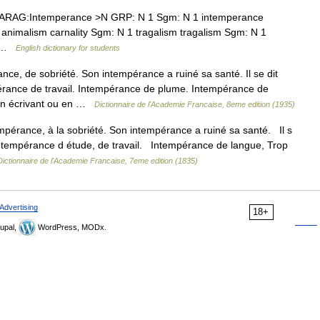
PARAG:Intemperance >N GRP: N 1 Sgm: N 1 intemperance
 animalism carnality Sgm: N 1 tragalism tragalism Sgm: N 1
fe …
English dictionary for students
ce, de sobriété. Son intempérance a ruiné sa santé. Il se dit
érance de travail. Intempérance de plume. Intempérance de
 en écrivant ou en …
Dictionnaire de l'Academie Francaise, 8eme edition (1935)
mpérance, à la sobriété. Son intempérance a ruiné sa santé. Il s
ntempérance d étude, de travail. Intempérance de langue, Trop
Dictionnaire de l'Academie Francaise, 7eme edition (1835)
Advertising
18+
upal,
WordPress, MODx.