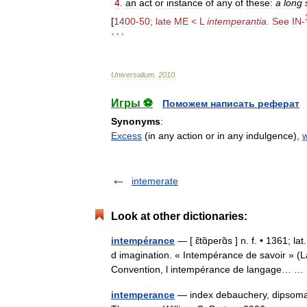
4
.
an
act
or
instance
of
any
of
these:
a
long
[
1400
-
50
;
late
ME
<
L
intemperantia
.
See
IN
-
* * *
Universalium
.
2010
.
Игры ⚽
Поможем написать реферат
Synonyms
:
Excess
(in any action or in any indulgence),
w
intemerate
Look at other dictionaries:
intempérance
— [ ɛ̃tɑ̃perɑ̃s ] n. f. • 1361;
d imagination. « Intempérance de savoir » (La
Convention, l intempérance de langage… 
intemperance
— index debauchery, dipsomani