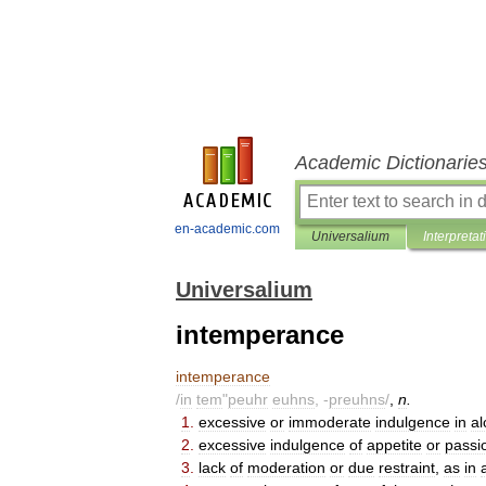
Academic Dictionarie
en-academic.com
Universalium
Interpretat
Universalium
intemperance
intemperance
/
in
tem
"
peuhr
euhns
, -
preuhns
/
,
n
.
1
.
excessive
or
immoderate
indulgence
in
al
2
.
excessive
indulgence
of
appetite
or
passi
3
.
lack
of
moderation
or
due
restraint
,
as
in