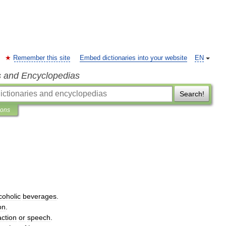
Remember this site
Embed dictionaries into your website
EN
s and Encyclopedias
Search!
ions
coholic
beverages
.
on
.
action
or
speech
.