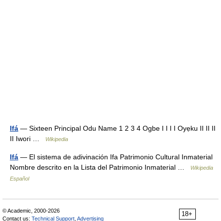
Ifá
— Sixteen Principal Odu Name 1 2 3 4 Ogbe I I I I Oyẹku II II II
II Iwori …
Wikipedia
Ifá
— El sistema de adivinación Ifa Patrimonio Cultural Inmaterial
Nombre descrito en la Lista del Patrimonio Inmaterial …
Wikipedia
Español
© Academic, 2000-2026
18+
Contact us:
Technical Support
,
Advertising