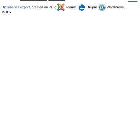
Dictionaries export
, created on PHP,
Joomla,
Drupal,
WordPress,
MODx.