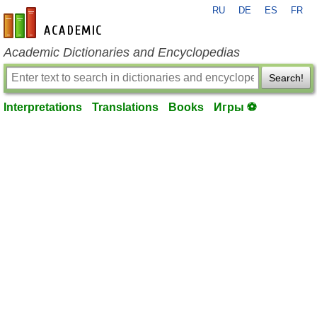
RU
DE
ES
FR
en-academic.com
Academic Dictionaries and Encyclopedias
Search!
Interpretations
Translations
Books
Игры ⚽