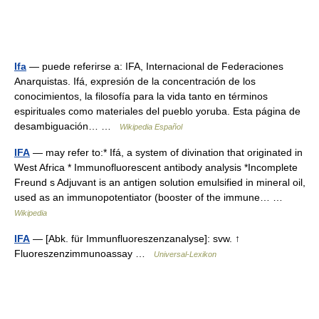
Ifa
— puede referirse a: IFA, Internacional de Federaciones
Anarquistas. Ifá, expresión de la concentración de los
conocimientos, la filosofía para la vida tanto en términos
espirituales como materiales del pueblo yoruba. Esta página de
desambiguación… …
Wikipedia Español
IFA
— may refer to:* Ifá, a system of divination that originated in
West Africa * Immunofluorescent antibody analysis *Incomplete
Freund s Adjuvant is an antigen solution emulsified in mineral oil,
used as an immunopotentiator (booster of the immune… …
Wikipedia
IFA
— [Abk. für Immunfluoreszenzanalyse]: svw. ↑
Fluoreszenzimmunoassay …
Universal-Lexikon