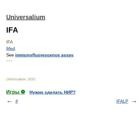
Universalium
IFA
IFA
Med
.
See
immunofluorescence assay
.
* * *
Universalium
.
2010
.
Игры ⚽
Нужно сделать НИР?
if
IFALP