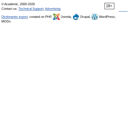
© Academic, 2000-2026
18+
Contact us:
Technical Support
,
Advertising
Dictionaries export
, created on PHP,
Joomla,
Drupal,
WordPress,
MODx.