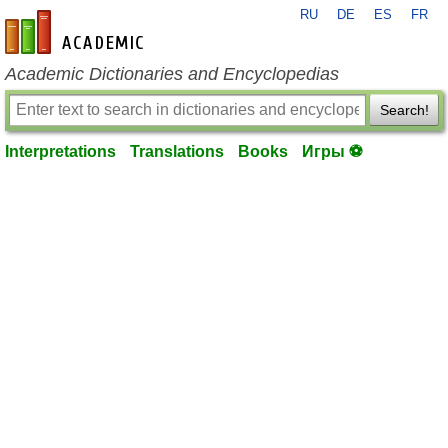
RU
DE
ES
FR
en-academic.com
Academic Dictionaries and Encyclopedias
Search!
Interpretations
Translations
Books
Игры ⚽