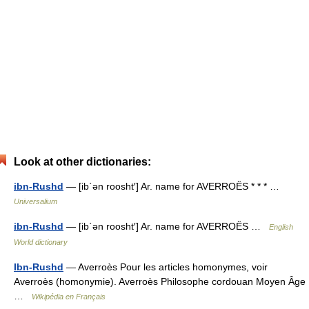
Look at other dictionaries:
ibn-Rushd
— [ib΄ən roosht′] Ar. name for AVERROËS * * * …
Universalium
ibn-Rushd
— [ib΄ən roosht′] Ar. name for AVERROËS …
English
World dictionary
Ibn-Rushd
— Averroès Pour les articles homonymes, voir
Averroès (homonymie). Averroès Philosophe cordouan Moyen Âge
…
Wikipédia en Français