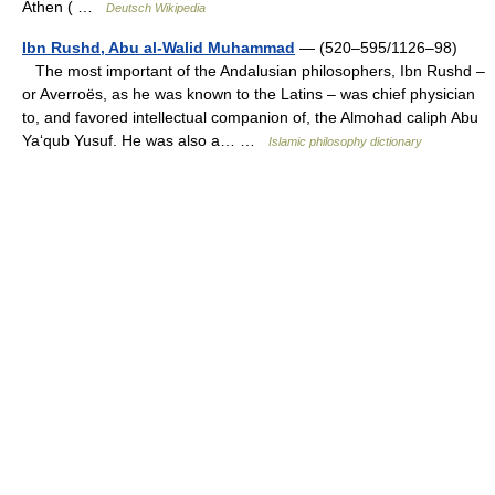
Athen ( …
Deutsch Wikipedia
Ibn Rushd, Abu al-Walid Muhammad
— (520–595/1126–98)
The most important of the Andalusian philosophers, Ibn Rushd –
or Averroës, as he was known to the Latins – was chief physician
to, and favored intellectual companion of, the Almohad caliph Abu
Ya‘qub Yusuf. He was also a… …
Islamic philosophy dictionary