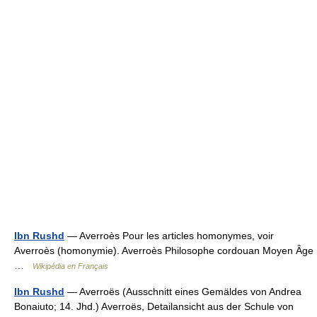
Ibn Rushd
— Averroès Pour les articles homonymes, voir
Averroès (homonymie). Averroès Philosophe cordouan Moyen Âge
…
Wikipédia en Français
Ibn Rushd
— Averroës (Ausschnitt eines Gemäldes von Andrea
Bonaiuto; 14. Jhd.) Averroës, Detailansicht aus der Schule von