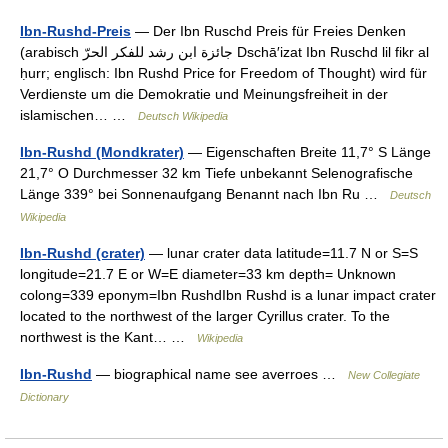
Ibn-Rushd-Preis
— Der Ibn Ruschd Preis für Freies Denken
(arabisch ‏جائزة ابن رشد للفكر الحرّ‎ Dschā′izat Ibn Ruschd lil fikr al
ḥurr; englisch: Ibn Rushd Price for Freedom of Thought) wird für
Verdienste um die Demokratie und Meinungsfreiheit in der
islamischen… …
Deutsch Wikipedia
Ibn-Rushd (Mondkrater)
— Eigenschaften Breite 11,7° S Länge
21,7° O Durchmesser 32 km Tiefe unbekannt Selenografische
Länge 339° bei Sonnenaufgang Benannt nach Ibn Ru …
Deutsch
Wikipedia
Ibn-Rushd (crater)
— lunar crater data latitude=11.7 N or S=S
longitude=21.7 E or W=E diameter=33 km depth= Unknown
colong=339 eponym=Ibn RushdIbn Rushd is a lunar impact crater
located to the northwest of the larger Cyrillus crater. To the
northwest is the Kant… …
Wikipedia
Ibn-Rushd
— biographical name see averroes …
New Collegiate
Dictionary