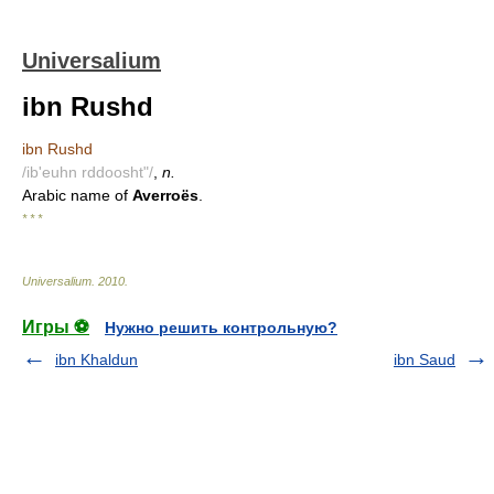
Universalium
ibn Rushd
ibn Rushd
/ib'euhn rddoosht"/
,
n.
Arabic name of
Averroës
.
* * *
Universalium
.
2010
.
Игры ⚽
Нужно решить контрольную?
ibn Khaldun
ibn Saud