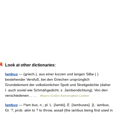
Look at other dictionaries:
Iambus
— (griech.), aus einer kurzen und langen Silbe ( )
bestehender Versfuß, bei den Griechen ursprünglich
Grundelement der volkstümlichen Spott und Streitgedichte (daher
I. auch soviel wie Schmähgedicht; s. Jambendichtung). Von den
verschiedenen… …
Meyers Großes Konversations-Lexikon
Iambus
— I*am bus, n.; pl. L. {Iambi}, E. {Iambuses}. [L. iambus,
Gr. ?; prob. akin to ? to throw, assail (the iambus being first used in