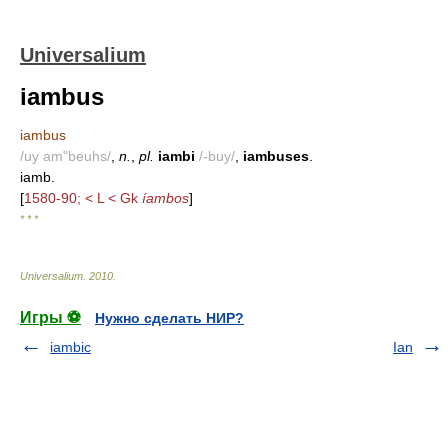
Universalium
iambus
iambus
/uy am"beuhs/
,
n.
,
pl.
iambi
/-buy/
,
iambuses
.
iamb.
[
1580-90; < L < Gk
íambos
]
* * *
Universalium
.
2010
.
Игры ⚽
Нужно сделать НИР?
iambic
Ian