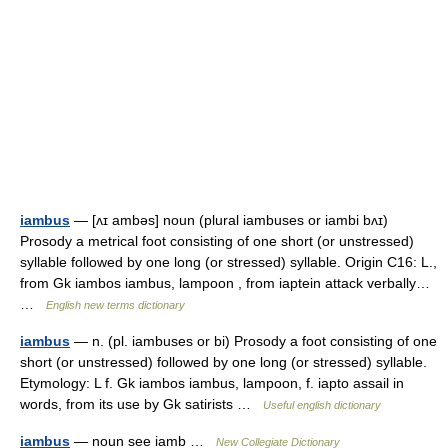
iambus
— [ʌɪ ambəs] noun (plural iambuses or iambi bʌɪ)
Prosody a metrical foot consisting of one short (or unstressed)
syllable followed by one long (or stressed) syllable. Origin C16: L.,
from Gk iambos iambus, lampoon , from iaptein attack verbally…
…
English new terms dictionary
iambus
— n. (pl. iambuses or bi) Prosody a foot consisting of one
short (or unstressed) followed by one long (or stressed) syllable.
Etymology: L f. Gk iambos iambus, lampoon, f. iapto assail in
words, from its use by Gk satirists …
Useful english dictionary
iambus
— noun see iamb …
New Collegiate Dictionary