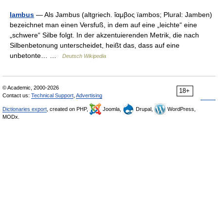
Iambus
— Als Jambus (altgriech. ἴαμβος ïambos; Plural: Jamben)
bezeichnet man einen Versfuß, in dem auf eine „leichte“ eine
„schwere“ Silbe folgt. In der akzentuierenden Metrik, die nach
Silbenbetonung unterscheidet, heißt das, dass auf eine
unbetonte… …
Deutsch Wikipedia
© Academic, 2000-2026
18+
Contact us:
Technical Support
,
Advertising
Dictionaries export
, created on PHP,
Joomla,
Drupal,
WordPress,
MODx.