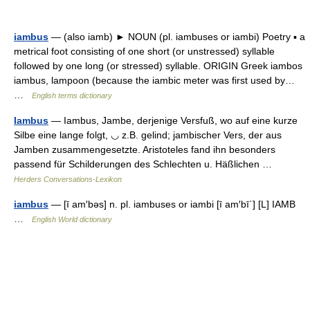
iambus
— (also iamb) ► NOUN (pl. iambuses or iambi) Poetry ▪ a
metrical foot consisting of one short (or unstressed) syllable
followed by one long (or stressed) syllable. ORIGIN Greek iambos
iambus, lampoon (because the iambic meter was first used by…
…
English terms dictionary
Iambus
— Iambus, Jambe, derjenige Versfuß, wo auf eine kurze
Silbe eine lange folgt, ◡ z.B. gelind; jambischer Vers, der aus
Jamben zusammengesetzte. Aristoteles fand ihn besonders
passend für Schilderungen des Schlechten u. Häßlichen …
Herders Conversations-Lexikon
iambus
— [ī am′bəs] n. pl. iambuses or iambi [ī am′bī΄] [L] IAMB
…
English World dictionary