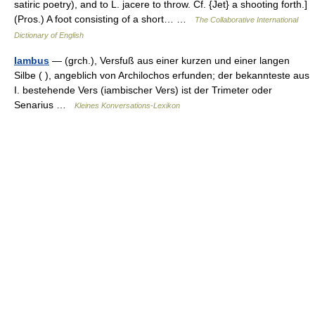
satiric poetry), and to L. jacere to throw. Cf. {Jet} a shooting forth.]
(Pros.) A foot consisting of a short… …
The Collaborative International
Dictionary of English
Iambus
— (grch.), Versfuß aus einer kurzen und einer langen
Silbe ( ), angeblich von Archilochos erfunden; der bekannteste aus
I. bestehende Vers (iambischer Vers) ist der Trimeter oder
Senarius …
Kleines Konversations-Lexikon