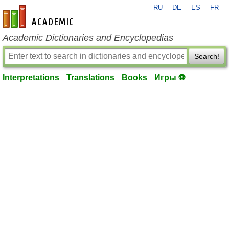
RU
DE
ES
FR
en-academic.com
Academic Dictionaries and Encyclopedias
Search!
Interpretations
Translations
Books
Игры ⚽