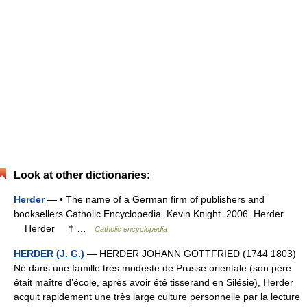
Look at other dictionaries:
Herder
— • The name of a German firm of publishers and
booksellers Catholic Encyclopedia. Kevin Knight. 2006. Herder
Herder † …
Catholic encyclopedia
HERDER (J. G.)
— HERDER JOHANN GOTTFRIED (1744 1803)
Né dans une famille très modeste de Prusse orientale (son père
était maître d’école, après avoir été tisserand en Silésie), Herder
acquit rapidement une très large culture personnelle par la lecture