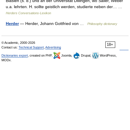
Blasien (s. d.) und an der Universität Dillingen, wo Sailer, Weber
u.a. lehrten. H. sollte geistlich werden, studierte neben der… …
Herders Conversations-Lexikon
Herder
— Herder, Johann Gottfried von …
Philosophy dictionary
© Academic, 2000-2026
18+
Contact us:
Technical Support
,
Advertising
Dictionaries export
, created on PHP,
Joomla,
Drupal,
WordPress,
MODx.