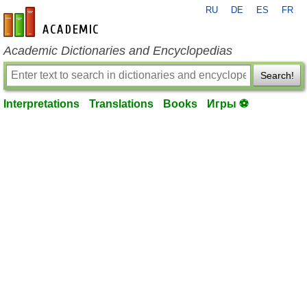
RU
DE
ES
FR
en-academic.com
Academic Dictionaries and Encyclopedias
Search!
Interpretations
Translations
Books
Игры ⚽