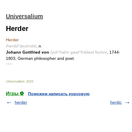
Universalium
Herder
Herder
/herdd"deuhrdd/
,
n.
Johann Gottfried von
/yoh"hahn gawt"frddeet feuhn/
, 1744-
1803, German philosopher and poet.
* * *
Universalium
.
2010
.
Игры ⚽
Поможем написать курсовую
herder
herdic