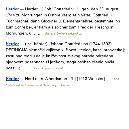
Herder
— Herder, 1) Joh. Gottsried v. H., geb. den 25. August
1744 zu Mohrungen in Ostpreußen; sein Vater, Gottfried H.,
Tuchmacher, dann Glöckner u. Elementarlehrer, bestimmte ihn
zum Schreiber, er kam als solcher zum Prediger Trescho in
Mohrungen, u.… …
Pierer's Universal-Lexikon
Herder
— (izg. hèrder), Johann Gottfried von (1744 1803)
DEFINICIJA njemački književnik, filozof i teolog, kasni prosvjetitelj;
zastupao teoriju da je književnost svakog naroda određena
njegovom posebnošću i jezikom, stoga osobito cijenio pučku
poeziju;… …
Hrvatski jezični portal
Herder
— Herd er, n. A herdsman. [R.] [1913 Webster] …
The
Collaborative International Dictionary of English