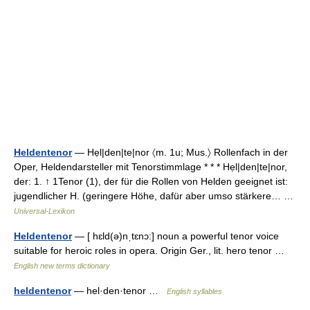
Heldentenor
— Hẹl|den|te|nor 〈m. 1u; Mus.〉 Rollenfach in der
Oper, Heldendarsteller mit Tenorstimmlage * * * Hẹl|den|te|nor,
der: 1. ↑ 1Tenor (1), der für die Rollen von Helden geeignet ist:
jugendlicher H. (geringere Höhe, dafür aber umso stärkere… …
Universal-Lexikon
Heldentenor
— [ hɛld(ə)nˌtɛnɔ:] noun a powerful tenor voice
suitable for heroic roles in opera. Origin Ger., lit. hero tenor …
English new terms dictionary
heldentenor
— hel·den·tenor …
English syllables