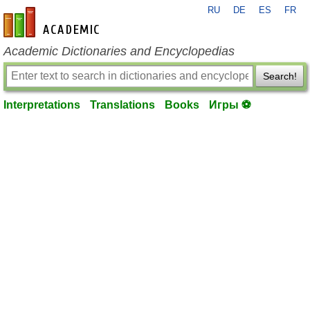
RU
DE
ES
FR
en-academic.com
Academic Dictionaries and Encyclopedias
Search!
Interpretations
Translations
Books
Игры ⚽