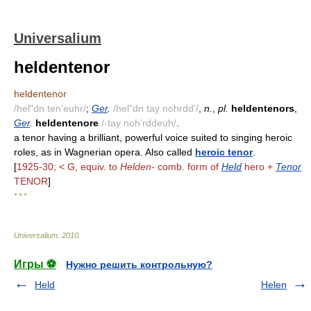
Universalium
heldentenor
heldentenor
/hel"dn ten'euhr/
;
Ger
.
/hel"dn tay nohrdd'/
,
n.
,
pl.
heldentenors
,
Ger
.
heldentenore
/-tay noh'rddeuh/
.
a tenor having a brilliant, powerful voice suited to singing heroic
roles, as in Wagnerian opera. Also called
heroic tenor
.
[
1925-30; < G, equiv. to
Helden-
comb. form of
Held
hero +
Tenor
TENOR
]
* * *
Universalium
.
2010
.
Игры ⚽
Нужно решить контрольную?
Held
Helen