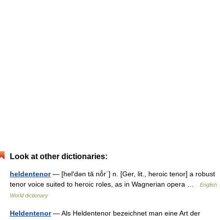
Look at other dictionaries:
heldentenor
— [hel′dən tā nō̂r΄] n. [Ger, lit., heroic tenor] a robust
tenor voice suited to heroic roles, as in Wagnerian opera …
English
World dictionary
Heldentenor
— Als Heldentenor bezeichnet man eine Art der