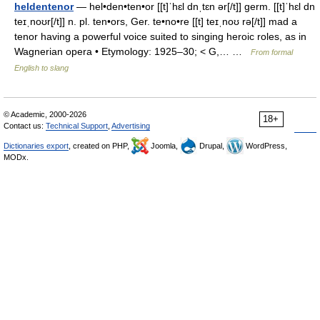
heldentenor
— hel•den•ten•or [[t]ˈhɛl dnˌtɛn ər[/t]] germ. [[t]ˈhɛl dn
teɪˌnoʊr[/t]] n. pl. ten•ors, Ger. te•no•re [[t] teɪˌnoʊ rə[/t]] mad a
tenor having a powerful voice suited to singing heroic roles, as in
Wagnerian opera • Etymology: 1925–30; < G,… …
From formal
English to slang
© Academic, 2000-2026
18+
Contact us:
Technical Support
,
Advertising
Dictionaries export
, created on PHP,
Joomla,
Drupal,
WordPress,
MODx.