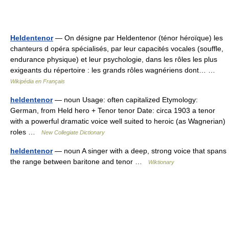
Heldentenor
— On désigne par Heldentenor (ténor héroïque) les
chanteurs d opéra spécialisés, par leur capacités vocales (souffle,
endurance physique) et leur psychologie, dans les rôles les plus
exigeants du répertoire : les grands rôles wagnériens dont… …
Wikipédia en Français
heldentenor
— noun Usage: often capitalized Etymology:
German, from Held hero + Tenor tenor Date: circa 1903 a tenor
with a powerful dramatic voice well suited to heroic (as Wagnerian)
roles …
New Collegiate Dictionary
heldentenor
— noun A singer with a deep, strong voice that spans
the range between baritone and tenor …
Wiktionary