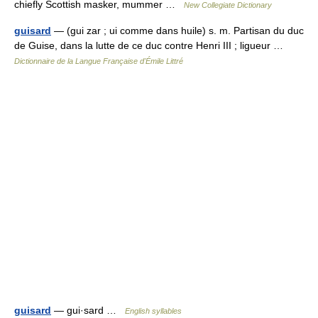
chiefly Scottish masker, mummer …
New Collegiate Dictionary
guisard
— (gui zar ; ui comme dans huile) s. m. Partisan du duc
de Guise, dans la lutte de ce duc contre Henri III ; ligueur …
Dictionnaire de la Langue Française d'Émile Littré
guisard
— gui·sard …
English syllables