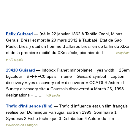
Félix Guisard
— (né le 22 janvier 1862 à Teófilo Otoni, Minas
Gerais, Brésil et mort le 29 mars 1942 à Taubaté, État de Sao
Paulo, Brésil) était un homme d affaires brésilien de la fin du XIXe
et de la première moitié du XXe siècle, pionnier de l… …
Wikipédia
en Français
19410 Guisard
— Infobox Planet minorplanet = yes width = 25em
bgcolour = #FFFFC0 apsis = name = Guisard symbol = caption =
discovery = yes discovery ref = discoverer = OCA DLR Asteroid
Survey discovery site = Caussols discovered = March 26, 1998
designations =… …
Wikipedia
Trafic d'influence (film)
— Trafic d influence est un film français
réalisé par Dominique Farrugia, sorti en 1999. Sommaire 1
Synopsis 2 Fiche technique 3 Distribution 4 Autour du film …
Wikipédia en Français