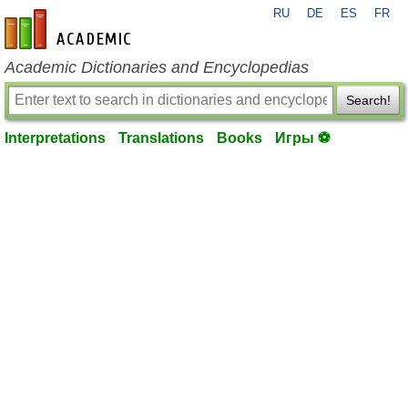
RU
DE
ES
FR
en-academic.com
Academic Dictionaries and Encyclopedias
Search!
Interpretations
Translations
Books
Игры ⚽