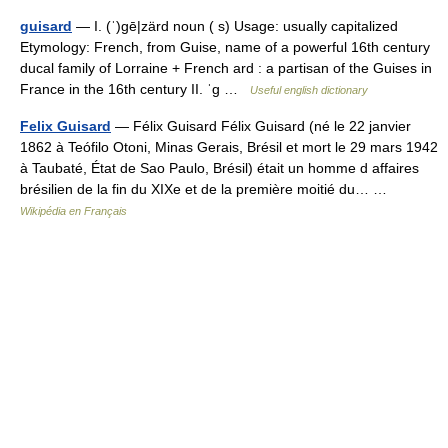
guisard
— I. (ˈ)gē|zärd noun ( s) Usage: usually capitalized
Etymology: French, from Guise, name of a powerful 16th century
ducal family of Lorraine + French ard : a partisan of the Guises in
France in the 16th century II. ˈg …
Useful english dictionary
Felix Guisard
— Félix Guisard Félix Guisard (né le 22 janvier
1862 à Teófilo Otoni, Minas Gerais, Brésil et mort le 29 mars 1942
à Taubaté, État de Sao Paulo, Brésil) était un homme d affaires
brésilien de la fin du XIXe et de la première moitié du… …
Wikipédia en Français