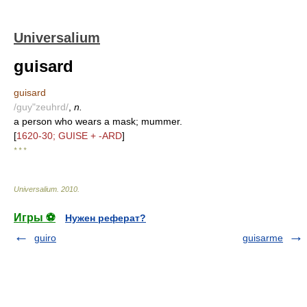
Universalium
guisard
guisard
/guy"zeuhrd/
,
n.
a person who wears a mask; mummer.
[
1620-30; GUISE + -ARD
]
* * *
Universalium
.
2010
.
Игры ⚽
Нужен реферат?
guiro
guisarme