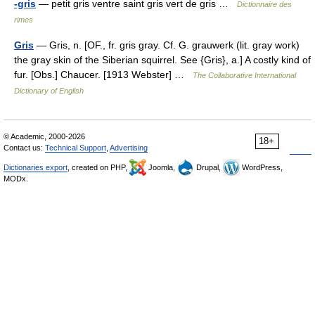
-gris
— petit gris ventre saint gris vert de gris …
Dictionnaire des
rimes
Gris
— Gris, n. [OF., fr. gris gray. Cf. G. grauwerk (lit. gray work)
the gray skin of the Siberian squirrel. See {Gris}, a.] A costly kind of
fur. [Obs.] Chaucer. [1913 Webster] …
The Collaborative International
Dictionary of English
© Academic, 2000-2026
18+
Contact us:
Technical Support
,
Advertising
Dictionaries export
, created on PHP,
Joomla,
Drupal,
WordPress,
MODx.