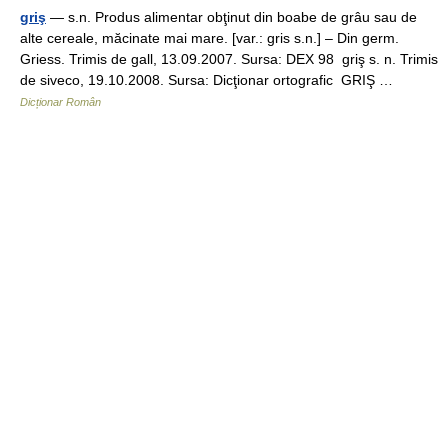
griş
— s.n. Produs alimentar obţinut din boabe de grâu sau de
alte cereale, măcinate mai mare. [var.: gris s.n.] – Din germ.
Griess. Trimis de gall, 13.09.2007. Sursa: DEX 98 griş s. n. Trimis
de siveco, 19.10.2008. Sursa: Dicţionar ortografic GRIŞ …
Dicționar Român