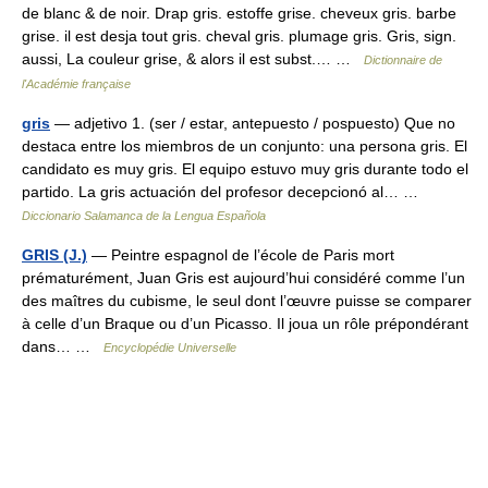
de blanc & de noir. Drap gris. estoffe grise. cheveux gris. barbe
grise. il est desja tout gris. cheval gris. plumage gris. Gris, sign.
aussi, La couleur grise, & alors il est subst.… …
Dictionnaire de
l'Académie française
gris
— adjetivo 1. (ser / estar, antepuesto / pospuesto) Que no
destaca entre los miembros de un conjunto: una persona gris. El
candidato es muy gris. El equipo estuvo muy gris durante todo el
partido. La gris actuación del profesor decepcionó al… …
Diccionario Salamanca de la Lengua Española
GRIS (J.)
— Peintre espagnol de l’école de Paris mort
prématurément, Juan Gris est aujourd’hui considéré comme l’un
des maîtres du cubisme, le seul dont l’œuvre puisse se comparer
à celle d’un Braque ou d’un Picasso. Il joua un rôle prépondérant
dans… …
Encyclopédie Universelle