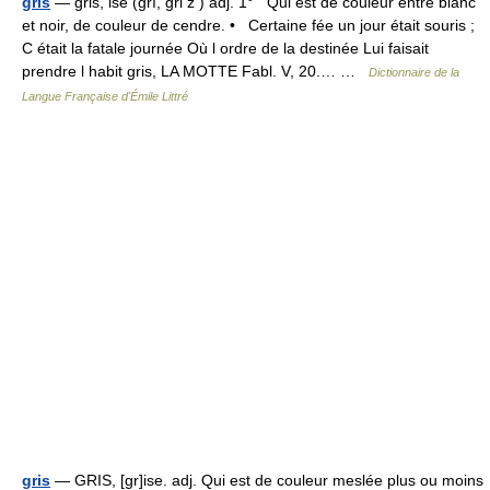
gris
— gris, ise (grî, gri z ) adj. 1° Qui est de couleur entre blanc
et noir, de couleur de cendre. • Certaine fée un jour était souris ;
C était la fatale journée Où l ordre de la destinée Lui faisait
prendre l habit gris, LA MOTTE Fabl. V, 20.… …
Dictionnaire de la
Langue Française d'Émile Littré
gris
— GRIS, [gr]ise. adj. Qui est de couleur meslée plus ou moins