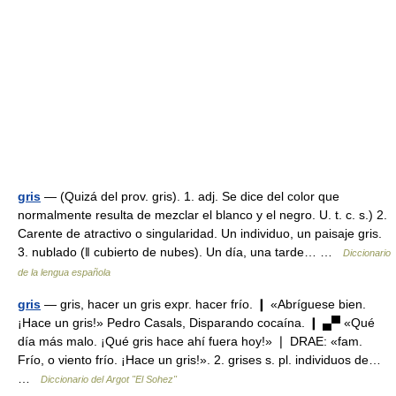
gris
— (Quizá del prov. gris). 1. adj. Se dice del color que
normalmente resulta de mezclar el blanco y el negro. U. t. c. s.) 2.
Carente de atractivo o singularidad. Un individuo, un paisaje gris.
3. nublado (ǁ cubierto de nubes). Un día, una tarde… …
Diccionario
de la lengua española
gris
— gris, hacer un gris expr. hacer frío. ❙ «Abríguese bien.
¡Hace un gris!» Pedro Casals, Disparando cocaína. ❙ ▄▀ «Qué
día más malo. ¡Qué gris hace ahí fuera hoy!» ❘ DRAE: «fam.
Frío, o viento frío. ¡Hace un gris!». 2. grises s. pl. individuos de…
…
Diccionario del Argot "El Sohez"