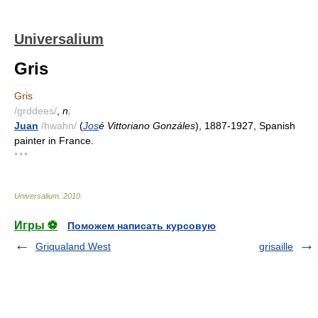
Universalium
Gris
Gris
/grddees/
,
n.
Juan
/hwahn/
(
Jos
é Vittoriano Gonzáles
), 1887-1927, Spanish
painter in France.
* * *
Universalium
.
2010
.
Игры ⚽
Поможем написать курсовую
Griqualand West
grisaille