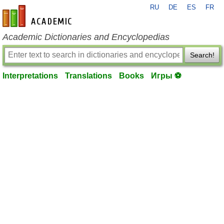
RU
DE
ES
FR
en-academic.com
Academic Dictionaries and Encyclopedias
Search!
Interpretations
Translations
Books
Игры ⚽