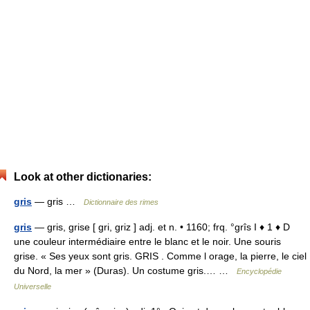
Look at other dictionaries:
gris
— gris …
Dictionnaire des rimes
gris
— gris, grise [ gri, griz ] adj. et n. • 1160; frq. °grîs I ♦ 1 ♦ D
une couleur intermédiaire entre le blanc et le noir. Une souris
grise. « Ses yeux sont gris. GRIS . Comme l orage, la pierre, le ciel
du Nord, la mer » (Duras). Un costume gris.… …
Encyclopédie
Universelle