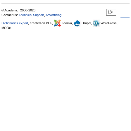
© Academic, 2000-2026
18+
Contact us:
Technical Support
,
Advertising
Dictionaries export
, created on PHP,
Joomla,
Drupal,
WordPress,
MODx.