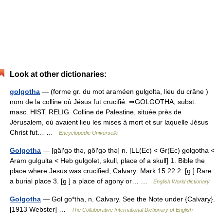
Look at other dictionaries:
golgotha
— (forme gr. du mot araméen gulgolta, lieu du crâne )
nom de la colline où Jésus fut crucifié. ⇒GOLGOTHA, subst.
masc. HIST. RELIG. Colline de Palestine, située près de
Jérusalem, où avaient lieu les mises à mort et sur laquelle Jésus
Christ fut… …
Encyclopédie Universelle
Golgotha
— [gäl′gə thə, gôl′gə thə] n. [LL(Ec) < Gr(Ec) golgotha <
Aram gulgulta < Heb gulgolet, skull, place of a skull] 1. Bible the
place where Jesus was crucified; Calvary: Mark 15:22 2. [g ] Rare
a burial place 3. [g ] a place of agony or… …
English World dictionary
Golgotha
— Gol go*tha, n. Calvary. See the Note under {Calvary}.
[1913 Webster] …
The Collaborative International Dictionary of English