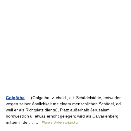
Golgŏtha
— (Golgatha, v. chald., d.i. Schädelstätte, entweder
wegen seiner Ähnlichkeit mit einem menschlichen Schädel, od.
weil er als Richtplatz diente), Platz außerhalb Jerusalem
nordwestlich u. etwas erhöht gelegen; wird als Calvarienberg
mitten in der… …
Pierer's Universal-Lexikon