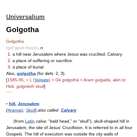
Universalium
Golgotha
Golgotha
/gol"geuh theuh/
,
n.
1.
a hill near Jerusalem where Jesus was crucified; Calvary.
2.
a place of suffering or sacrifice.
3.
a place of burial.
Also,
golgotha
(for defs. 2, 3).
[
1585-95; < L (
Vulgate
) < Gk
golgothá
< Aram
gulgalta,
akin to
Heb.
gulgoleth
skull
]
* * *
▪
hill
,
Jerusalem
(
Aramaic
:
Skull
),also called
Calvary
(from
Latin
calva:
“bald head,” or “skull”), skull-shaped hill in
Jerusalem, the site of Jesus' Crucifixion. It is referred to in all four
Gospels. The hill of execution was outside the city walls of