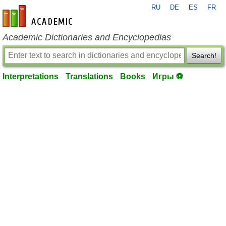
RU
DE
ES
FR
en-academic.com
Academic Dictionaries and Encyclopedias
Search!
Interpretations
Translations
Books
Игры ⚽