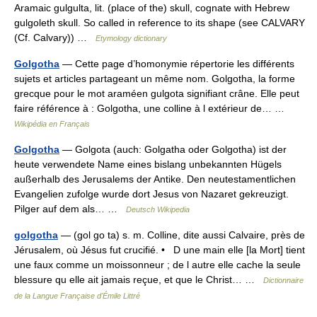
Aramaic gulgulta, lit. (place of the) skull, cognate with Hebrew
gulgoleth skull. So called in reference to its shape (see CALVARY
(Cf. Calvary)) …
Etymology dictionary
Golgotha
— Cette page d’homonymie répertorie les différents
sujets et articles partageant un même nom. Golgotha, la forme
grecque pour le mot araméen gulgota signifiant crâne. Elle peut
faire référence à : Golgotha, une colline à l extérieur de… …
Wikipédia en Français
Golgotha
— Golgota (auch: Golgatha oder Golgotha) ist der
heute verwendete Name eines bislang unbekannten Hügels
außerhalb des Jerusalems der Antike. Den neutestamentlichen
Evangelien zufolge wurde dort Jesus von Nazaret gekreuzigt.
Pilger auf dem als… …
Deutsch Wikipedia
golgotha
— (gol go ta) s. m. Colline, dite aussi Calvaire, près de
Jérusalem, où Jésus fut crucifié. • D une main elle [la Mort] tient
une faux comme un moissonneur ; de l autre elle cache la seule
blessure qu elle ait jamais reçue, et que le Christ… …
Dictionnaire
de la Langue Française d'Émile Littré