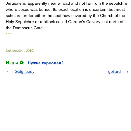
Jerusalem, apparently near a road and not far from the sepulchre
where Jesus was buried. Its exact location is uncertain, but most
scholars prefer either the spot now covered by the Church of the
Holy Sepulchre or a hillock called Gordon's Calvary just north of
the Damascus Gate.
* * *
Universalium
.
2010
.
Игры ⚽
Нужна курсовая?
Golgi body
goliard