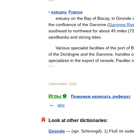
* * *
▪
estuary
,
France
estuary
on
the
Bay
of
Biscay
,
in
Gironde
the
confluence
of
the
Garonne
(
Garonne
Riv
southeast
to
northwest
for
about
45
miles
(
7
sandbanks
and
strong
tides
.
Various
specialist
facilities
of
the
port
of
B
of
the
Dordogne
and
the
Garonne
,
handles
o
specializes
in
the
export
of
cereals
;
Pauillac
i
* * *
Universalium
.
2010
.
Игры ⚽
Поможем написать реферат
giro
Look at other dictionaries:
Gironde
— (spr. Schirongd), 1) Fluß im südw