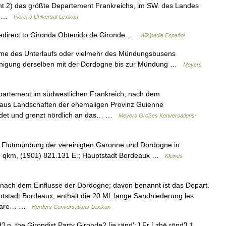
nt 2) das größte Departement Frankreichs, im SW. des Landes
n… …
Pierer's Universal-Lexikon
edirect to:Gironda Obtenido de Gironde …
Wikipedia Español
ame des Unterlaufs oder vielmehr des Mündungsbusens
reinigung derselben mit der Dordogne bis zur Mündung …
Meyers
epartement im südwestlichen Frankreich, nach dem
aus Landschaften der ehemaligen Provinz Guienne
ildet und grenzt nördlich an das… …
Meyers Großes Konversations-
e Flutmündung der vereinigten Garonne und Dordogne in
26 qkm, (1901) 821.131 E.; Hauptstadt Bordeaux …
Kleines
ach dem Einflusse der Dordogne; davon benannt ist das Depart.
tstadt Bordeaux, enthält die 20 Ml. lange Sandniederung les
htbare… …
Herders Conversations-Lexikon
] n. the Girondist Party Gironde2 [jə ränd′; ] Fr [ zhē rōnd′] 1.