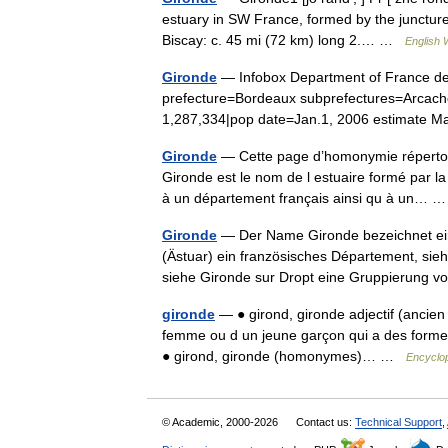
estuary in SW France, formed by the juncture
Biscay: c. 45 mi (72 km) long 2.… …
English 
Gironde
— Infobox Department of France d
prefecture=Bordeaux subprefectures=Arcach
1,287,334|pop date=Jan.1, 2006 estimate 
Gironde
— Cette page d’homonymie répertorie
Gironde est le nom de l estuaire formé par l
à un département français ainsi qu à un…
Gironde
— Der Name Gironde bezeichnet eine
(Ästuar) ein französisches Département, s
siehe Gironde sur Dropt eine Gruppierun
gironde
— ● girond, gironde adjectif (ancien 
femme ou d un jeune garçon qui a des forme
● girond, gironde (homonymes)… …
Encyclop
© Academic, 2000-2026
Contact us:
Technical Support
,