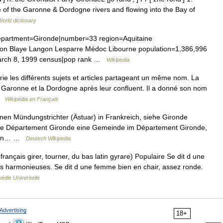
 of the Garonne & Dordogne rivers and flowing into the Bay of
World dictionary
epartment=Gironde|number=33 region=Aquitaine
on Blaye Langon Lesparre Médoc Libourne population=1,386,996
March 8, 1999 census|pop rank …
Wikipedia
 les différents sujets et articles partageant un même nom. La
a Garonne et la Dordogne après leur confluent. Il a donné son nom
 …
Wikipédia en Français
n Mündungstrichter (Ästuar) in Frankreich, siehe Gironde
iehe Département Gironde eine Gemeinde im Département Gironde,
g von… …
Deutsch Wikipedia
français girer, tourner, du bas latin gyrare) Populaire Se dit d une
s harmonieuses. Se dit d une femme bien en chair, assez ronde.
édie Universelle
Advertising
18+