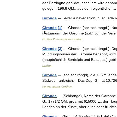
der Dordogne gebildet; nach ihm wird genan
gelegen, 196,8 QM., aus dem eigentliche
Gironde
— Saltar a navegación, búsqueda r
Gironde [1]
— Gironde (spr. schiróngd ), N
(Ästuarium) der Garonne (s.d.) von der Ve
Großes Konversations-Lexikon
Gironde [2]
— Gironde (spr. schiróngd ), D
Mündungsbusen der Garonne benannt, wird 
(hauptsächlich Bordelais und Bazadais) geb
Lexikon
Gironde
— (spr. schiróngd), die 75 km lang
Südwestfrankreich. – Das Dep. G. hat 10.7
Konversations-Lexikon
Gironde
— (Schirongd), Name der Garonne n
G., 1771/2 QM. groß mit 615000 E., der Haup
Landes an der Küste, aber auch sehr fruc
Gironde
— Gironde1 [jə ränd′; ] Fr [ zhē rōnd′