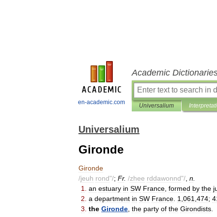
Academic Dictionarie
en-academic.com
Universalium
Interpretat
Universalium
Gironde
Gironde
/
jeuh
rond
"/
;
Fr
.
/
zhee
rddawonnd
"/
,
n
.
1
.
an
estuary
in
SW
France
,
formed
by
the
j
2
.
a
department
in
SW
France
.
1
,
061
,
474
;
4
3
.
the
Gironde
,
the
party
of
the
Girondists
.