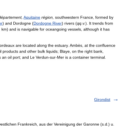
département
,
Aquitaine
région
,
southwestern
France
,
formed
by
er
)
and
Dordogne
(
Dordogne
River
)
rivers
(
qq
.
v
.
).
It
trends
from
2
km
)
and
is
navigable
for
oceangoing
vessels
,
although
it
has
ordeaux
are
located
along
the
estuary
.
Ambès
,
at
the
confluence
il
products
and
other
bulk
liquids
;
Blaye
,
on
the
right
bank
,
s
an
oil
port
;
and
Le
Verdun
-
sur
-
Mer
is
a
container
terminal
.
Girondist
estlichen Frankreich, aus der Vereinigung der Garonne (s.d.) u.