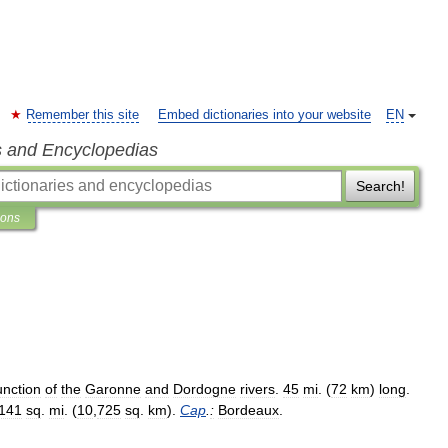
Remember this site
Embed dictionaries into your website
EN
s and Encyclopedias
Search!
ions
unction
of
the
Garonne
and
Dordogne
rivers
.
45
mi
. (
72
km
)
long
.
141
sq
.
mi
. (
10
,
725
sq
.
km
).
Cap
.
:
Bordeaux
.