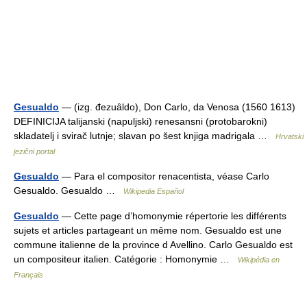
Gesualdo
— (izg. đezuȃldo), Don Carlo, da Venosa (1560 1613)
DEFINICIJA talijanski (napuljski) renesansni (protobarokni)
skladatelj i svirač lutnje; slavan po šest knjiga madrigala …
Hrvatski
jezični portal
Gesualdo
— Para el compositor renacentista, véase Carlo
Gesualdo. Gesualdo …
Wikipedia Español
Gesualdo
— Cette page d’homonymie répertorie les différents
sujets et articles partageant un même nom. Gesualdo est une
commune italienne de la province d Avellino. Carlo Gesualdo est
un compositeur italien. Catégorie : Homonymie …
Wikipédia en
Français