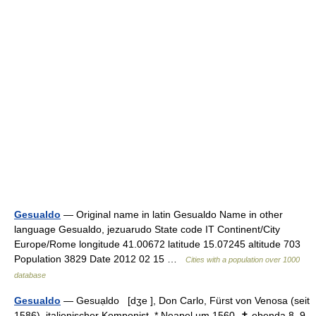
Gesualdo
— Original name in latin Gesualdo Name in other
language Gesualdo, jezuarudo State code IT Continent/City
Europe/Rome longitude 41.00672 latitude 15.07245 altitude 703
Population 3829 Date 2012 02 15 …
Cities with a population over 1000
database
Gesualdo
— Gesuạldo [dʒe ], Don Carlo, Fürst von Venosa (seit
1586), italienischer Komponist, * Neapel um 1560, ✝ ebenda 8. 9.