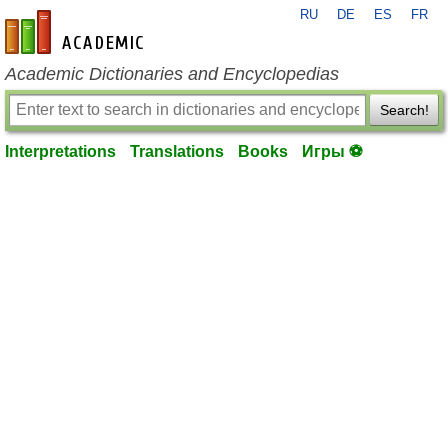
RU
DE
ES
FR
en-academic.com
Academic Dictionaries and Encyclopedias
Search!
Interpretations
Translations
Books
Игры ⚽