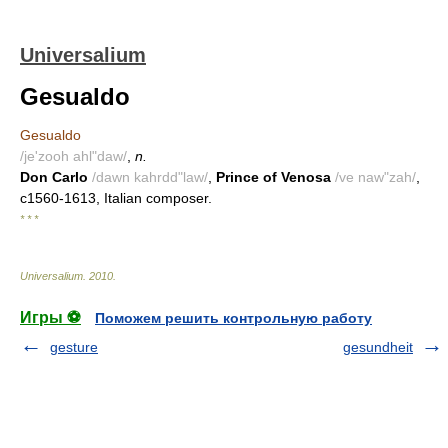
Universalium
Gesualdo
Gesualdo
/je'zooh ahl"daw/
,
n.
Don Carlo
/dawn kahrdd"law/
,
Prince of Venosa
/ve naw"zah/
,
c1560-1613, Italian composer.
* * *
Universalium
.
2010
.
Игры ⚽
Поможем решить контрольную работу
gesture
gesundheit