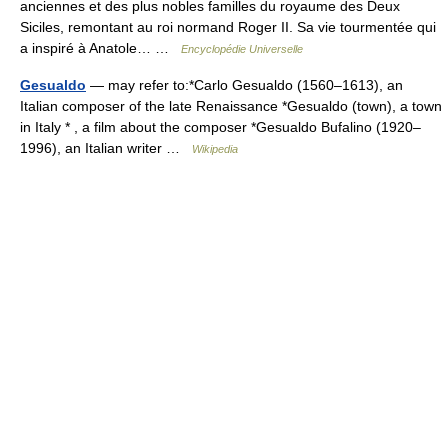
anciennes et des plus nobles familles du royaume des Deux
Siciles, remontant au roi normand Roger II. Sa vie tourmentée qui
a inspiré à Anatole… …
Encyclopédie Universelle
Gesualdo
— may refer to:*Carlo Gesualdo (1560–1613), an
Italian composer of the late Renaissance *Gesualdo (town), a town
in Italy * , a film about the composer *Gesualdo Bufalino (1920–
1996), an Italian writer …
Wikipedia