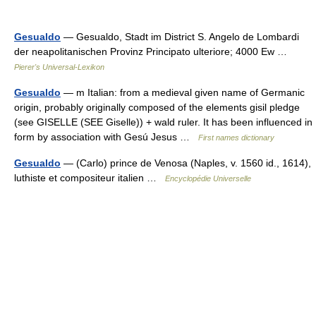
Gesualdo
— Gesualdo, Stadt im District S. Angelo de Lombardi
der neapolitanischen Provinz Principato ulteriore; 4000 Ew …
Pierer's Universal-Lexikon
Gesualdo
— m Italian: from a medieval given name of Germanic
origin, probably originally composed of the elements gisil pledge
(see GISELLE (SEE Giselle)) + wald ruler. It has been influenced in
form by association with Gesú Jesus …
First names dictionary
Gesualdo
— (Carlo) prince de Venosa (Naples, v. 1560 id., 1614),
luthiste et compositeur italien …
Encyclopédie Universelle