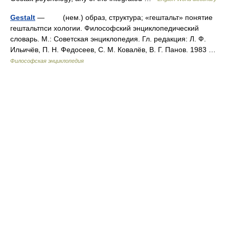
Gestalt
— (нем.) образ, структура; «гештальт» понятие
гештальтпси хологии. Философский энциклопедический
словарь. М.: Советская энциклопедия. Гл. редакция: Л. Ф.
Ильичёв, П. Н. Федосеев, С. М. Ковалёв, В. Г. Панов. 1983 …
Философская энциклопедия