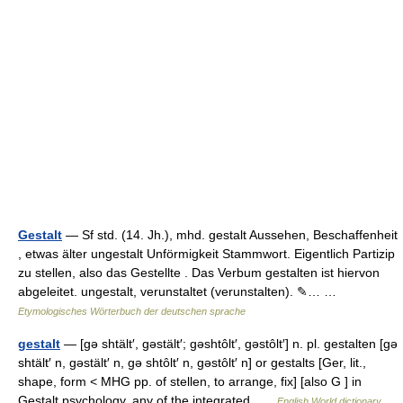
Gestalt
— Sf std. (14. Jh.), mhd. gestalt Aussehen, Beschaffenheit
, etwas älter ungestalt Unförmigkeit Stammwort. Eigentlich Partizip
zu stellen, also das Gestellte . Das Verbum gestalten ist hiervon
abgeleitet. ungestalt, verunstaltet (verunstalten). ✎… …
Etymologisches Wörterbuch der deutschen sprache
gestalt
— [gə shtält′, gəstält′; gəshtôlt′, gəstôlt′] n. pl. gestalten [gə
shtält′ n, gəstält′ n, gə shtôlt′ n, gəstôlt′ n] or gestalts [Ger, lit.,
shape, form < MHG pp. of stellen, to arrange, fix] [also G ] in
Gestalt psychology, any of the integrated …
English World dictionary