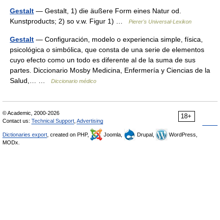
Gestalt
— Gestalt, 1) die äußere Form eines Natur od.
Kunstproducts; 2) so v.w. Figur 1) …
Pierer's Universal-Lexikon
Gestalt
— Configuración, modelo o experiencia simple, física,
psicológica o simbólica, que consta de una serie de elementos
cuyo efecto como un todo es diferente al de la suma de sus
partes. Diccionario Mosby Medicina, Enfermería y Ciencias de la
Salud,… …
Diccionario médico
© Academic, 2000-2026
18+
Contact us:
Technical Support
,
Advertising
Dictionaries export
, created on PHP,
Joomla,
Drupal,
WordPress,
MODx.