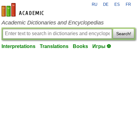
RU
DE
ES
FR
en-academic.com
Academic Dictionaries and Encyclopedias
Search!
Interpretations
Translations
Books
Игры ⚽