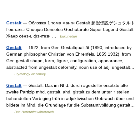
Gestalt
— Обложка 1 тома манги Gestalt 超獣伝説ゲシュタルト
Гештальт Choujuu Densetsu Geshutaruto Super Legend Gestalt
Жанр сёнэн, фэнтези …
Википедия
Gestalt
— 1922, from Ger. Gestaltqualität (1890, introduced by
German philosopher Christian von Ehrenfels, 1859 1932), from
Ger. gestalt shape, form, figure, configuration, appearance,
abstracted from ungestalt deformity, noun use of adj. ungestalt…
…
Etymology dictionary
Gestalt
— Gestalt: Das im Nhd. durch »gestellt« ersetzte alte
zweite Partizip mhd. gestalt, ahd. gistalt zu dem unter ↑ stellen
behandelten Verb ging früh in adjektivischen Gebrauch über und
bildete im Mhd. die Grundlage für die Substantivbildung gestalt…
…
Das Herkunftswörterbuch