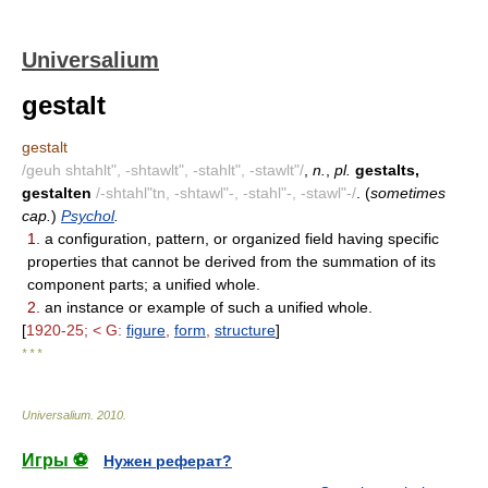
Universalium
gestalt
gestalt
/geuh shtahlt", -shtawlt", -stahlt", -stawlt"/
,
n.
,
pl.
gestalts,
gestalten
/-shtahl"tn, -shtawl"-, -stahl"-, -stawl"-/
. (
sometimes
cap.
)
Psychol
.
1.
a configuration, pattern, or organized field having specific
properties that cannot be derived from the summation of its
component parts; a unified whole.
2.
an instance or example of such a unified whole.
[
1920-25; < G:
figure
,
form
,
structure
]
* * *
Universalium
.
2010
.
Игры ⚽
Нужен реферат?