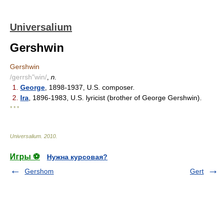
Universalium
Gershwin
Gershwin
/gerrsh"win/
,
n.
1.
George
, 1898-1937, U.S. composer.
2.
Ira
, 1896-1983, U.S. lyricist (brother of George Gershwin).
* * *
Universalium
.
2010
.
Игры ⚽
Нужна курсовая?
Gershom
Gert