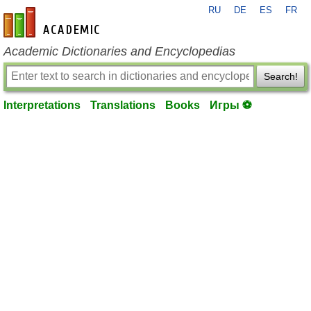
RU
DE
ES
FR
en-academic.com
Academic Dictionaries and Encyclopedias
Search!
Interpretations
Translations
Books
Игры ⚽