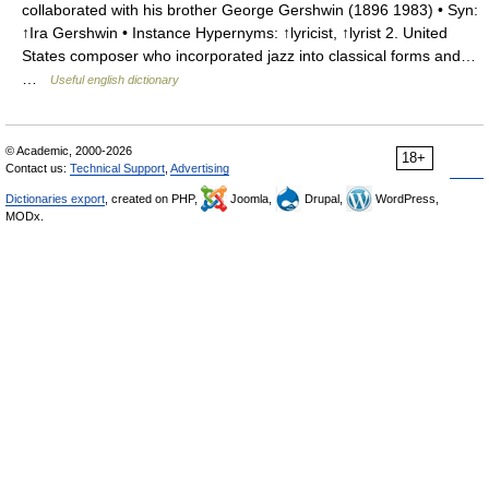
collaborated with his brother George Gershwin (1896 1983) • Syn:
↑Ira Gershwin • Instance Hypernyms: ↑lyricist, ↑lyrist 2. United
States composer who incorporated jazz into classical forms and…
…
Useful english dictionary
© Academic, 2000-2026
18+
Contact us:
Technical Support
,
Advertising
Dictionaries export
, created on PHP,
Joomla,
Drupal,
WordPress,
MODx.