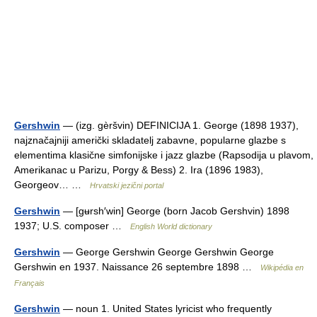
Gershwin
— (izg. gèršvin) DEFINICIJA 1. George (1898 1937),
najznačajniji američki skladatelj zabavne, popularne glazbe s
elementima klasične simfonijske i jazz glazbe (Rapsodija u plavom,
Amerikanac u Parizu, Porgy & Bess) 2. Ira (1896 1983),
Georgeov… …
Hrvatski jezični portal
Gershwin
— [gʉrsh′win] George (born Jacob Gershvin) 1898
1937; U.S. composer …
English World dictionary
Gershwin
— George Gershwin George Gershwin George
Gershwin en 1937. Naissance 26 septembre 1898 …
Wikipédia en
Français
Gershwin
— noun 1. United States lyricist who frequently