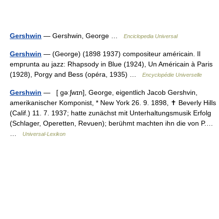
Gershwin
— Gershwin, George …
Enciclopedia Universal
Gershwin
— (George) (1898 1937) compositeur américain. Il
emprunta au jazz: Rhapsody in Blue (1924), Un Américain à Paris
(1928), Porgy and Bess (opéra, 1935) …
Encyclopédie Universelle
Gershwin
— [ gəːʃwɪn], George, eigentlich Jacob Gershvin,
amerikanischer Komponist, * New York 26. 9. 1898, ✝ Beverly Hills
(Calif.) 11. 7. 1937; hatte zunächst mit Unterhaltungsmusik Erfolg
(Schlager, Operetten, Revuen); berühmt machten ihn die von P.…
…
Universal-Lexikon