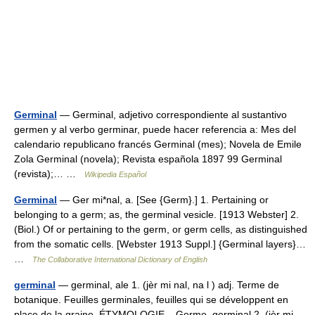
Germinal
— Germinal, adjetivo correspondiente al sustantivo
germen y al verbo germinar, puede hacer referencia a: Mes del
calendario republicano francés Germinal (mes); Novela de Emile
Zola Germinal (novela); Revista española 1897 99 Germinal
(revista);… …
Wikipedia Español
Germinal
— Ger mi*nal, a. [See {Germ}.] 1. Pertaining or
belonging to a germ; as, the germinal vesicle. [1913 Webster] 2.
(Biol.) Of or pertaining to the germ, or germ cells, as distinguished
from the somatic cells. [Webster 1913 Suppl.] {Germinal layers}…
…
The Collaborative International Dictionary of English
germinal
— germinal, ale 1. (jèr mi nal, na l ) adj. Terme de
botanique. Feuilles germinales, feuilles qui se développent en
place de la graine. ÉTYMOLOGIE Germe. germinal 2. (jèr mi