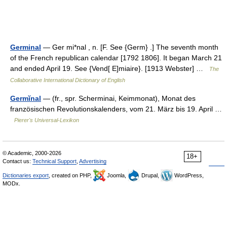
Germinal
— Ger mi*nal , n. [F. See {Germ} .] The seventh month
of the French republican calendar [1792 1806]. It began March 21
and ended April 19. See {Vend[ E]miaire}. [1913 Webster] …
The
Collaborative International Dictionary of English
Germĭnal
— (fr., spr. Scherminai, Keimmonat), Monat des
französischen Revolutionskalenders, vom 21. März bis 19. April …
Pierer's Universal-Lexikon
© Academic, 2000-2026
18+
Contact us:
Technical Support
,
Advertising
Dictionaries export
, created on PHP,
Joomla,
Drupal,
WordPress,
MODx.