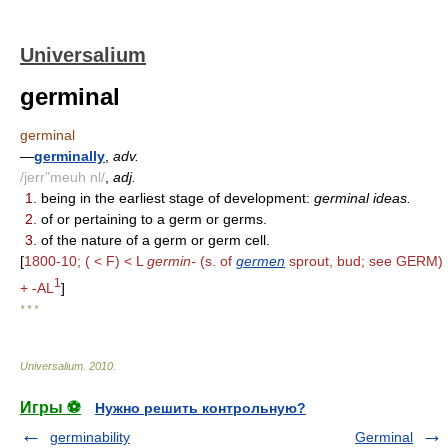
Universalium
germinal
germinal
—
germinally
,
adv.
/jerr"meuh nl/
,
adj.
1.
being in the earliest stage of development:
germinal ideas.
2.
of or pertaining to a germ or germs.
3.
of the nature of a germ or germ cell.
[
1800-10; ( < F) < L
germin-
(s. of
germen
sprout, bud; see GERM)
1
+ -AL
]
* * *
Universalium
.
2010
.
Игры ⚽
Нужно решить контрольную?
germinability
Germinal