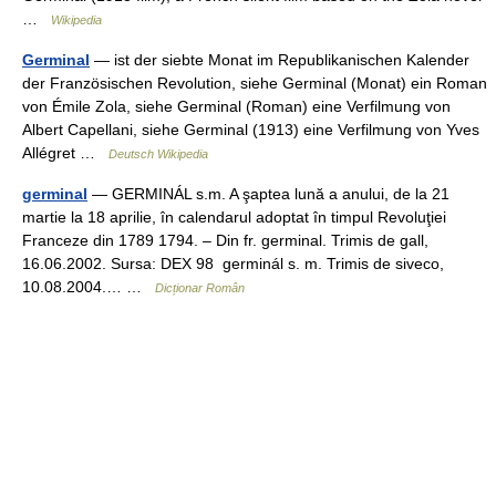
…
Wikipedia
Germinal
— ist der siebte Monat im Republikanischen Kalender
der Französischen Revolution, siehe Germinal (Monat) ein Roman
von Émile Zola, siehe Germinal (Roman) eine Verfilmung von
Albert Capellani, siehe Germinal (1913) eine Verfilmung von Yves
Allégret …
Deutsch Wikipedia
germinal
— GERMINÁL s.m. A şaptea lună a anului, de la 21
martie la 18 aprilie, în calendarul adoptat în timpul Revoluţiei
Franceze din 1789 1794. – Din fr. germinal. Trimis de gall,
16.06.2002. Sursa: DEX 98 germinál s. m. Trimis de siveco,
10.08.2004.… …
Dicționar Român