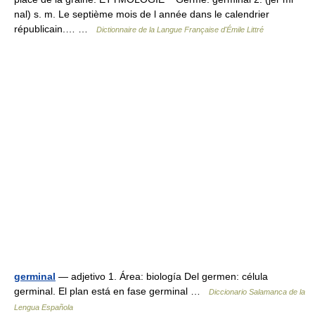
nal) s. m. Le septième mois de l année dans le calendrier
républicain.… …
Dictionnaire de la Langue Française d'Émile Littré
germinal
— adjetivo 1. Área: biología Del germen: célula
germinal. El plan está en fase germinal …
Diccionario Salamanca de la
Lengua Española