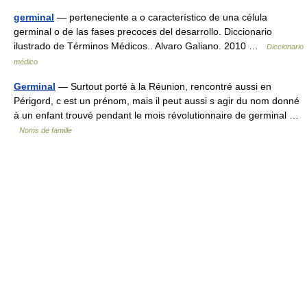
germinal
— perteneciente a o característico de una célula
germinal o de las fases precoces del desarrollo. Diccionario
ilustrado de Términos Médicos.. Alvaro Galiano. 2010 …
Diccionario
médico
Germinal
— Surtout porté à la Réunion, rencontré aussi en
Périgord, c est un prénom, mais il peut aussi s agir du nom donné
à un enfant trouvé pendant le mois révolutionnaire de germinal …
Noms de famille