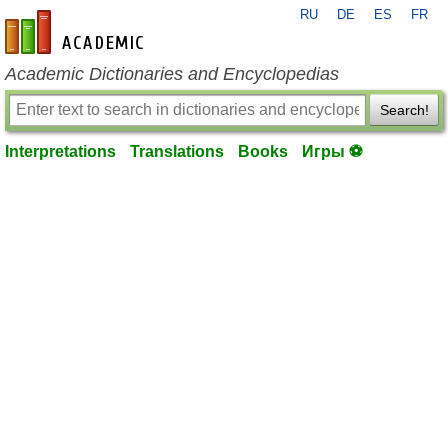
RU
DE
ES
FR
en-academic.com
Academic Dictionaries and Encyclopedias
Search!
Interpretations
Translations
Books
Игры ⚽