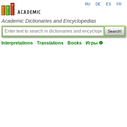
RU
DE
ES
FR
en-academic.com
Academic Dictionaries and Encyclopedias
Search!
Interpretations
Translations
Books
Игры ⚽