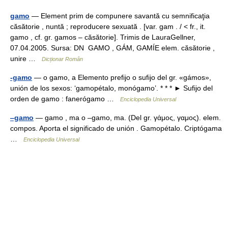
gamo
— Element prim de compunere savantă cu semnificaţia
căsătorie , nuntă ; reproducere sexuată . [var. gam . / < fr., it.
gamo , cf. gr. gamos – căsătorie]. Trimis de LauraGellner,
07.04.2005. Sursa: DN GAMO , GÁM, GAMÍE elem. căsătorie ,
unire …
Dicționar Român
-gamo
— o gamo, a Elemento prefijo o sufijo del gr. «gámos»,
unión de los sexos: ‘gamopétalo, monógamo’. * * * ► Sufijo del
orden de gamo : fanerógamo …
Enciclopedia Universal
‒gamo
— gamo , ma o ‒gamo, ma. (Del gr. γάμος, γαμος). elem.
compos. Aporta el significado de unión . Gamopétalo. Criptógama
…
Enciclopedia Universal