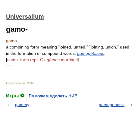
Universalium
gamo-
gamo-
a combining form meaning "joined, united," "joining, union," used
in the formation of compound words:
gamopetalous
.
[
comb. form repr. Gk
gámos
marriage
]
* * *
Universalium
.
2010
.
Игры ⚽
Поможем сделать НИР
gammy
gamogenesis