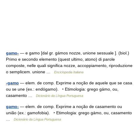
gamo-
— e gamo [dal gr. gámos nozze, unione sessuale ]. (biol.)
Primo e secondo elemento (quest ultimo, atono) di parole
composte, nelle quali significa nozze, accoppiamento, riproduzione
o semplicem. unione …
Enciclopedia Italiana
-gamo
— elem. de comp. Exprime a noção de aquele que se casa
ou se une (ex.: endógamo). ‣ Etimologia: grego gámo, ou,
casamento …
Dicionário da Língua Portuguesa
gamo-
— elem. de comp. Exprime a noção de casamento ou
união (ex.: gamofobia). ‣ Etimologia: grego gámo, ou, casamento
…
Dicionário da Língua Portuguesa