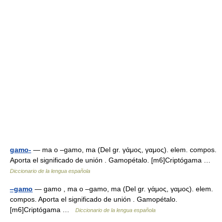
gamo-
— ma o ‒gamo, ma (Del gr. γάμος, γαμος). elem. compos.
Aporta el significado de unión . Gamopétalo. [m6]Criptógama …
Diccionario de la lengua española
‒gamo
— gamo , ma o ‒gamo, ma (Del gr. γάμος, γαμος). elem.
compos. Aporta el significado de unión . Gamopétalo.
[m6]Criptógama …
Diccionario de la lengua española