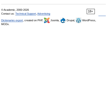
© Academic, 2000-2026
18+
Contact us:
Technical Support
,
Advertising
Dictionaries export
, created on PHP,
Joomla,
Drupal,
WordPress,
MODx.