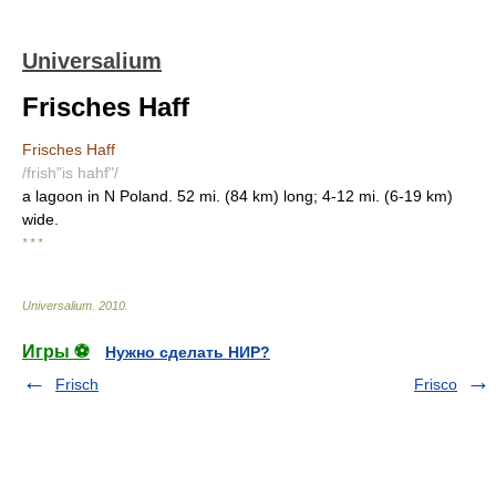
Universalium
Frisches Haff
Frisches Haff
/frish"is hahf"/
a lagoon in N Poland. 52 mi. (84 km) long; 4-12 mi. (6-19 km)
wide.
* * *
Universalium
.
2010
.
Игры ⚽
Нужно сделать НИР?
Frisch
Frisco