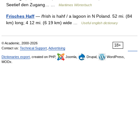
Seetief den Zugang… …
Maritimes Wörterbuch
Frisches Haff
— /frish is hahf / a lagoon in N Poland. 52 mi. (84
km) long; 4 12 mi. (6 19 km) wide …
Useful english dictionary
© Academic, 2000-2026
18+
Contact us:
Technical Support
,
Advertising
Dictionaries export
, created on PHP,
Joomla,
Drupal,
WordPress,
MODx.