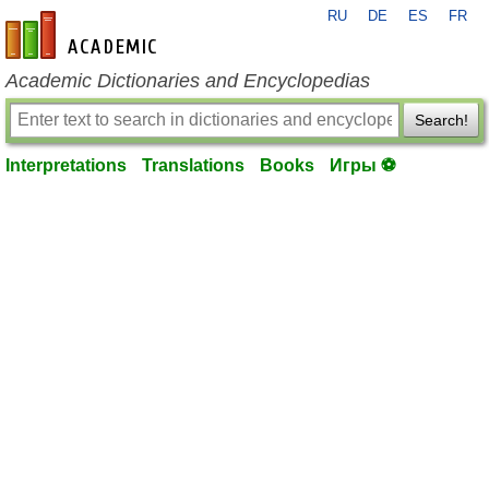
RU
DE
ES
FR
en-academic.com
Academic Dictionaries and Encyclopedias
Search!
Interpretations
Translations
Books
Игры ⚽