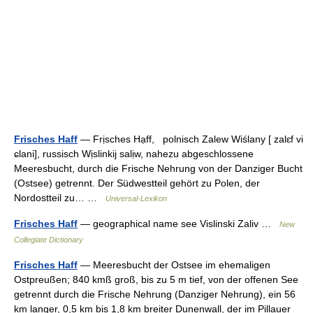
Frisches Haff
— Frịsches Hạff, polnisch Zalew Wiślany [ zalɛf vi
ɕlani], russisch Wịslinkij salịw, nahezu abgeschlossene
Meeresbucht, durch die Frische Nehrung von der Danziger Bucht
(Ostsee) getrennt. Der Südwestteil gehört zu Polen, der
Nordostteil zu… …
Universal-Lexikon
Frisches Haff
— geographical name see Vislinski Zaliv …
New
Collegiate Dictionary
Frisches Haff
— Meeresbucht der Ostsee im ehemaligen
Ostpreußen; 840 kmß groß, bis zu 5 m tief, von der offenen See
getrennt durch die Frische Nehrung (Danziger Nehrung), ein 56
km langer, 0,5 km bis 1,8 km breiter Dunenwall, der im Pillauer