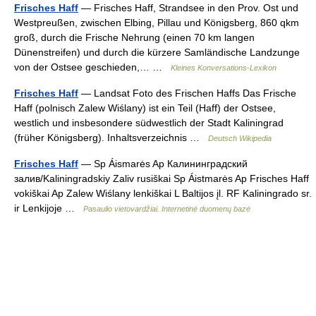
Frisches Haff
— Frisches Haff, Strandsee in den Prov. Ost und
Westpreußen, zwischen Elbing, Pillau und Königsberg, 860 qkm
groß, durch die Frische Nehrung (einen 70 km langen
Dünenstreifen) und durch die kürzere Samländische Landzunge
von der Ostsee geschieden,… …
Kleines Konversations-Lexikon
Frisches Haff
— Landsat Foto des Frischen Haffs Das Frische
Haff (polnisch Zalew Wiślany) ist ein Teil (Haff) der Ostsee,
westlich und insbesondere südwestlich der Stadt Kaliningrad
(früher Königsberg). Inhaltsverzeichnis …
Deutsch Wikipedia
Frisches Haff
— Sp Áismarės Ap Калининградский
залив/Kaliningradskiy Zaliv rusiškai Sp Áistmarės Ap Frisches Haff
vokiškai Ap Zalew Wiślany lenkiškai L Baltijos įl. RF Kaliningrado sr.
ir Lenkijoje …
Pasaulio vietovardžiai. Internetinė duomenų bazė