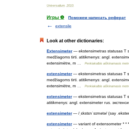
Universalium
.
2010
.
Игры ⚽
Поможем написать реферат
extensile
Look at other dictionaries:
Extensimeter
— ekstensimetras statusas T sri
medžiagoms tirti. atitikmenys: angl. extensi
extensimètre, m …
Penkiakalbis aiškinamasis metr
extensimeter
— ekstensimetras statusas T sri
medžiagoms tirti. atitikmenys: angl. extensi
extensimètre, m …
Penkiakalbis aiškinamasis metr
extensimeter
— ekstensimetras statusas T sr
atitikmenys: angl. extensimeter rus. эксте
extensimeter
— /ˌɛkstɛnˈsɪmətə/ (say .eks
extensimeter
— variant of extensometer * * * 