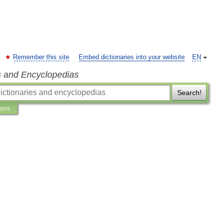
Remember this site
Embed dictionaries into your website
EN
s and Encyclopedias
Search!
ions