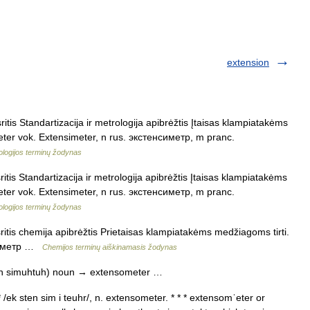
extension
tis Standartizacija ir metrologija apibrėžtis Įtaisas klampiatakėms
meter vok. Extensimeter, n rus. экстенсиметр, m pranc.
ologijos terminų žodynas
tis Standartizacija ir metrologija apibrėžtis Įtaisas klampiatakėms
meter vok. Extensimeter, n rus. экстенсиметр, m pranc.
ologijos terminų žodynas
itis chemija apibrėžtis Prietaisas klampiatakėms medžiagoms tirti.
нсиметр …
Chemijos terminų aiškinamasis žodynas
ten simuhtuh) noun → extensometer …
/ek sten sim i teuhr/, n. extensometer. * * * extensomˈeter or