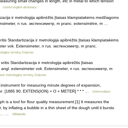
easuring small changes in length, etc in metal to which tension
 …
Useful english dictionary
izacija ir metrologija apibrėžtis Įtaisas klampiatakėms medžiagoms
Extensimeter, n rus. экстенсиметр, m pranc. extensimètre, m …
tis Standartizacija ir metrologija apibrėžtis Įtaisas klampiatakėms
meter vok. Extensimeter, n rus. экстенсиметр, m pranc.
ologijos terminų žodynas
itis Standartizacija ir metrologija apibrėžtis Įtaisas
 angl. extensimeter vok. Extensimeter, n rus. экстенсиметр, m
asis metrologijos terminų žodynas
n instrument for measuring minute degrees of expansion,
meter. [1885 90; EXTENS(ION) + O + METER] * * * …
Universalium
 is a tool for flour quality measurement.[1] It measures the
, by inflating a bubble in a thin sheet of the dough until it bursts.
 the… …
Wikipedia