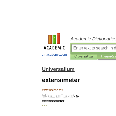
Academic Dictionarie
en-academic.com
Universalium
Interpretat
Universalium
extensimeter
extensimeter
/
ek
'
sten
sim
"
i
teuhr
/
,
n
.
extensometer
.
* * *