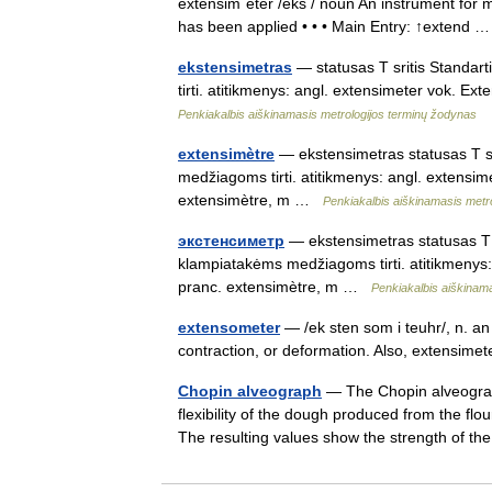
extensimˈeter /eks / noun An instrument for m
has been applied • • • Main Entry: ↑extend
ekstensimetras
— statusas T sritis Standart
tirti. atitikmenys: angl. extensimeter vok. 
Penkiakalbis aiškinamasis metrologijos terminų žodynas
extensimètre
— ekstensimetras statusas T sri
medžiagoms tirti. atitikmenys: angl. extensi
extensimètre, m …
Penkiakalbis aiškinamasis metr
экстенсиметр
— ekstensimetras statusas T sr
klampiatakėms medžiagoms tirti. atitikmenys:
pranc. extensimètre, m …
Penkiakalbis aiškinam
extensometer
— /ek sten som i teuhr/, n. a
contraction, or deformation. Also, extensi
Chopin alveograph
— The Chopin alveograph
flexibility of the dough produced from the flour
The resulting values show the strength of