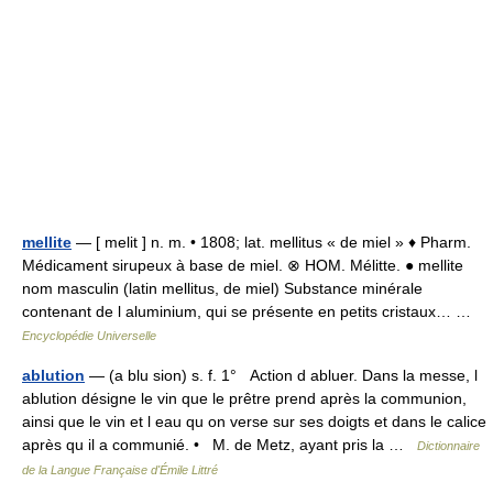
mellite
— [ melit ] n. m. • 1808; lat. mellitus « de miel » ♦ Pharm.
Médicament sirupeux à base de miel. ⊗ HOM. Mélitte. ● mellite
nom masculin (latin mellitus, de miel) Substance minérale
contenant de l aluminium, qui se présente en petits cristaux… …
Encyclopédie Universelle
ablution
— (a blu sion) s. f. 1° Action d abluer. Dans la messe, l
ablution désigne le vin que le prêtre prend après la communion,
ainsi que le vin et l eau qu on verse sur ses doigts et dans le calice
après qu il a communié. • M. de Metz, ayant pris la …
Dictionnaire
de la Langue Française d'Émile Littré