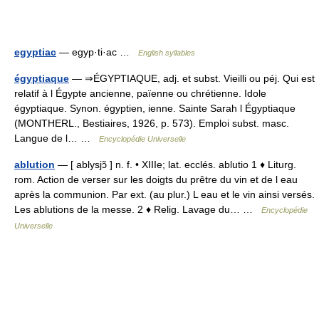
egyptiac
— egyp·ti·ac …
English syllables
égyptiaque
— ⇒ÉGYPTIAQUE, adj. et subst. Vieilli ou péj. Qui est
relatif à l Égypte ancienne, païenne ou chrétienne. Idole
égyptiaque. Synon. égyptien, ienne. Sainte Sarah l Égyptiaque
(MONTHERL., Bestiaires, 1926, p. 573). Emploi subst. masc.
Langue de l… …
Encyclopédie Universelle
ablution
— [ ablysjɔ̃ ] n. f. • XIIIe; lat. ecclés. ablutio 1 ♦ Liturg.
rom. Action de verser sur les doigts du prêtre du vin et de l eau
après la communion. Par ext. (au plur.) L eau et le vin ainsi versés.
Les ablutions de la messe. 2 ♦ Relig. Lavage du… …
Encyclopédie
Universelle