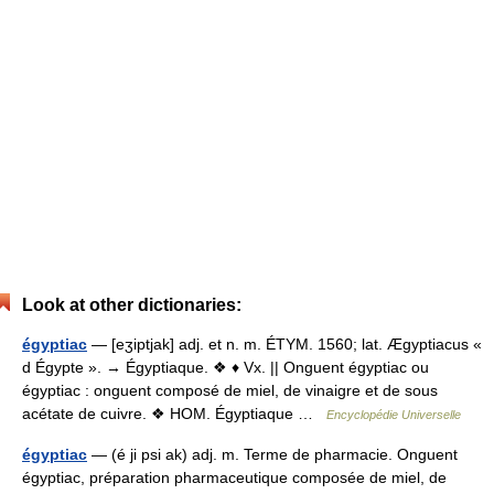
Look at other dictionaries:
égyptiac
— [eʒiptjak] adj. et n. m. ÉTYM. 1560; lat. Ægyptiacus «
d Égypte ». → Égyptiaque. ❖ ♦ Vx. || Onguent égyptiac ou
égyptiac : onguent composé de miel, de vinaigre et de sous
acétate de cuivre. ❖ HOM. Égyptiaque …
Encyclopédie Universelle
égyptiac
— (é ji psi ak) adj. m. Terme de pharmacie. Onguent
égyptiac, préparation pharmaceutique composée de miel, de