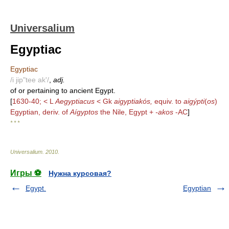
Universalium
Egyptiac
Egyptiac
/i jip"tee ak'/
,
adj.
of or pertaining to ancient Egypt.
[
1630-40; < L
Aegyptiacus
< Gk
aigyptiakós,
equiv. to
aigýpti
(
os
)
Egyptian, deriv. of
Aígyptos
the Nile, Egypt +
-akos
-AC
]
* * *
Universalium
.
2010
.
Игры ⚽
Нужна курсовая?
Egypt.
Egyptian