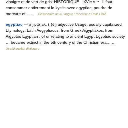
vinaigre et de vert de gris. HISTORIQUE XVIe s. • Il faut
consommer entierement le kystis avec egyptiac, poudre de
mercure et… …
Dictionnaire de la Langue Française d'Émile Littré
egyptiac
— ə̇ˈjiptēˌak, (ˈ)ē|j adjective Usage: usually capitalized
Etymology: Latin Aegyptiacus, from Greek Aigyptiakos, from
Aigyptos Egyptian : of or relating to ancient Egypt Egyptiac society
… became extinct in the 5th century of the Christian era… …
Useful english dictionary