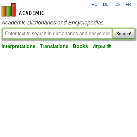
RU
DE
ES
FR
en-academic.com
Academic Dictionaries and Encyclopedias
Search!
Interpretations
Translations
Books
Игры ⚽