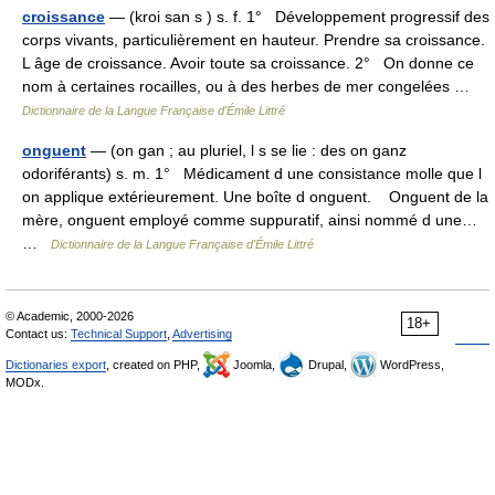
croissance
— (kroi san s ) s. f. 1° Développement progressif des
corps vivants, particulièrement en hauteur. Prendre sa croissance.
L âge de croissance. Avoir toute sa croissance. 2° On donne ce
nom à certaines rocailles, ou à des herbes de mer congelées …
Dictionnaire de la Langue Française d'Émile Littré
onguent
— (on gan ; au pluriel, l s se lie : des on ganz
odoriférants) s. m. 1° Médicament d une consistance molle que l
on applique extérieurement. Une boîte d onguent. Onguent de la
mère, onguent employé comme suppuratif, ainsi nommé d une…
…
Dictionnaire de la Langue Française d'Émile Littré
© Academic, 2000-2026
18+
Contact us:
Technical Support
,
Advertising
Dictionaries export
, created on PHP,
Joomla,
Drupal,
WordPress,
MODx.