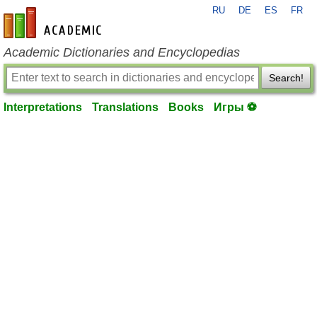
RU
DE
ES
FR
en-academic.com
Academic Dictionaries and Encyclopedias
Search!
Interpretations
Translations
Books
Игры ⚽