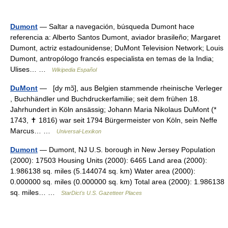
Dumont
— Saltar a navegación, búsqueda Dumont hace
referencia a: Alberto Santos Dumont, aviador brasileño; Margaret
Dumont, actriz estadounidense; DuMont Television Network; Louis
Dumont, antropólogo francés especialista en temas de la India;
Ulises… …
Wikipedia Español
DuMont
— [dy mɔ̃], aus Belgien stammende rheinische Verleger
, Buchhändler und Buchdruckerfamilie; seit dem frühen 18.
Jahrhundert in Köln ansässig; Johann Maria Nikolaus DuMont (*
1743, ✝ 1816) war seit 1794 Bürgermeister von Köln, sein Neffe
Marcus… …
Universal-Lexikon
Dumont
— Dumont, NJ U.S. borough in New Jersey Population
(2000): 17503 Housing Units (2000): 6465 Land area (2000):
1.986138 sq. miles (5.144074 sq. km) Water area (2000):
0.000000 sq. miles (0.000000 sq. km) Total area (2000): 1.986138
sq. miles… …
StarDict's U.S. Gazetteer Places