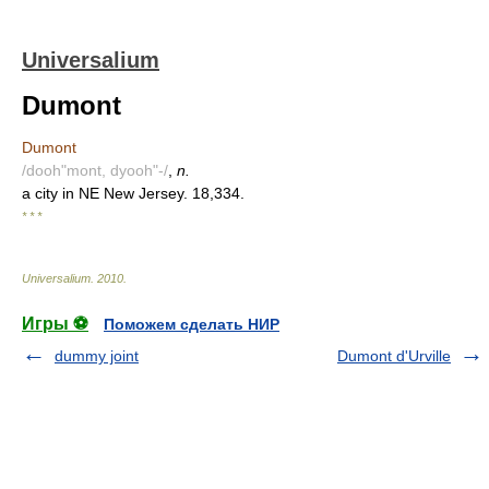
Universalium
Dumont
Dumont
/dooh"mont, dyooh"-/
,
n.
a city in NE New Jersey. 18,334.
* * *
Universalium
.
2010
.
Игры ⚽
Поможем сделать НИР
dummy joint
Dumont d'Urville