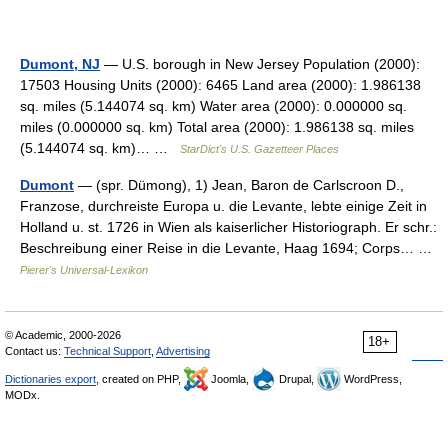
Dumont, NJ
— U.S. borough in New Jersey Population (2000):
17503 Housing Units (2000): 6465 Land area (2000): 1.986138
sq. miles (5.144074 sq. km) Water area (2000): 0.000000 sq.
miles (0.000000 sq. km) Total area (2000): 1.986138 sq. miles
(5.144074 sq. km)… …
StarDict's U.S. Gazetteer Places
Dumont
— (spr. Dümong), 1) Jean, Baron de Carlscroon D.,
Franzose, durchreiste Europa u. die Levante, lebte einige Zeit in
Holland u. st. 1726 in Wien als kaiserlicher Historiograph. Er schr.:
Beschreibung einer Reise in die Levante, Haag 1694; Corps… …
Pierer's Universal-Lexikon
© Academic, 2000-2026
18+
Contact us:
Technical Support
,
Advertising
Dictionaries export
, created on PHP,
Joomla,
Drupal,
WordPress,
MODx.