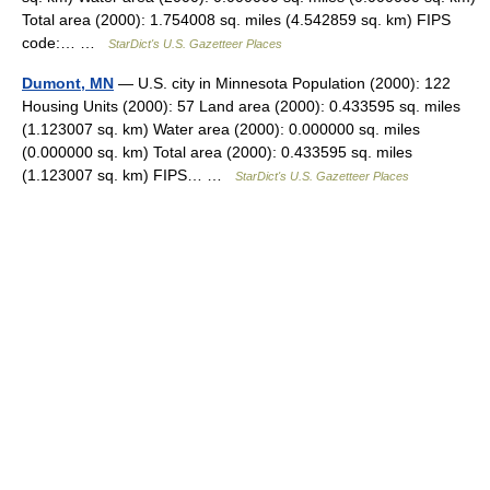
Total area (2000): 1.754008 sq. miles (4.542859 sq. km) FIPS
code:… …
StarDict's U.S. Gazetteer Places
Dumont, MN
— U.S. city in Minnesota Population (2000): 122
Housing Units (2000): 57 Land area (2000): 0.433595 sq. miles
(1.123007 sq. km) Water area (2000): 0.000000 sq. miles
(0.000000 sq. km) Total area (2000): 0.433595 sq. miles
(1.123007 sq. km) FIPS… …
StarDict's U.S. Gazetteer Places