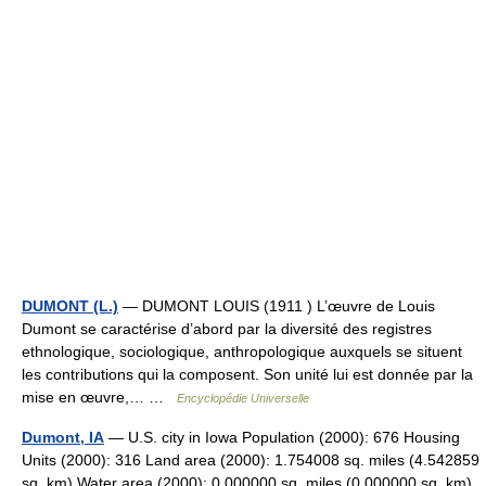
DUMONT (L.)
— DUMONT LOUIS (1911 ) L’œuvre de Louis
Dumont se caractérise d’abord par la diversité des registres
ethnologique, sociologique, anthropologique auxquels se situent
les contributions qui la composent. Son unité lui est donnée par la
mise en œuvre,… …
Encyclopédie Universelle
Dumont, IA
— U.S. city in Iowa Population (2000): 676 Housing
Units (2000): 316 Land area (2000): 1.754008 sq. miles (4.542859
sq. km) Water area (2000): 0.000000 sq. miles (0.000000 sq. km)