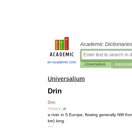
Academic Dictionarie
en-academic.com
Universalium
Interpretat
Universalium
Drin
Drin
/
dreen
/
,
n
.
a
river
in
S
Europe
,
flowing
generally
NW
fro
km
)
long
.
* * *