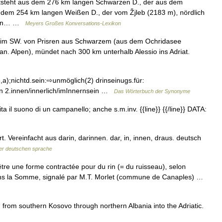
entsteht aus dem 276 km langen Schwarzen D., der aus dem
d dem 254 km langen Weißen D., der vom Žjleb (2183 m), nördlich
cken… …
Meyers Großes Konversations-Lexikon
ht im SW. von Prisren aus Schwarzem (aus dem Ochridasee
 Alpen), mündet nach 300 km unterhalb Alessio ins Adriat.
a);nichtd.sein:⇨unmöglich(2) drinseinugs.für:
ein 2.innen/innerlich/imInnernsein …
Das Wörterbuch der Synonyme
a il suono di un campanello; anche s.m.inv. {{line}} {{/line}} DATA:
. Vereinfacht aus darin, darinnen. dar, in, innen, draus. deutsch
er deutschen sprache
tre une forme contractée pour du rin (= du ruisseau), selon
in dans la Somme, signalé par M.T. Morlet (commune de Canaples) …
g from southern Kosovo through northern Albania into the Adriatic.