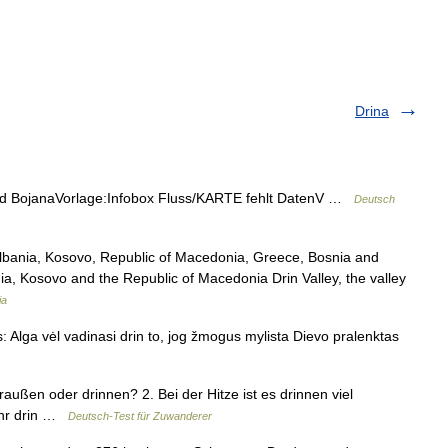
Drina
 BojanaVorlage:Infobox Fluss/KARTE fehlt DatenV …
Deutsch
Albania, Kosovo, Republic of Macedonia, Greece, Bosnia and
nia, Kosovo and the Republic of Macedonia Drin Valley, the valley
ia
: Alga vėl vadinasi drin to, jog žmogus mylista Dievo pralenktas
raußen oder drinnen? 2. Bei der Hitze ist es drinnen viel
ehr drin …
Deutsch-Test für Zuwanderer