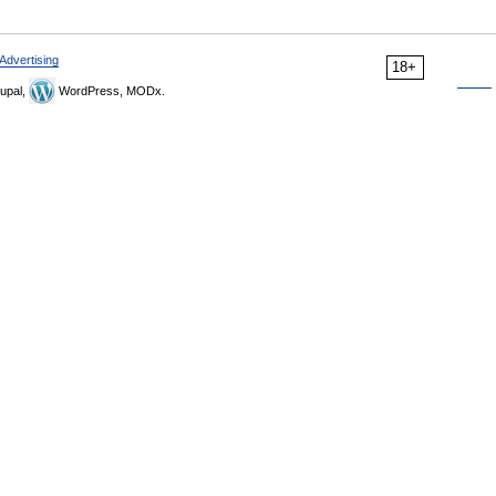
Advertising
18+
upal,
WordPress, MODx.