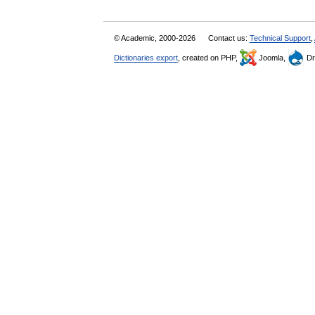
© Academic, 2000-2026
Contact us:
Technical Support
,
Dictionaries export
, created on PHP,
Joomla,
Dr