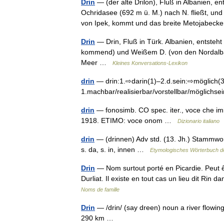
Drin
— (der alte Drilon), Fluß in Albanien, 
Ochridasee (692 m ü. M.) nach N. fließt, un
von Ipek, kommt und das breite Metojabe
Drin
— Drin, Fluß in Türk. Albanien, entste
kommend) und Weißem D. (von den Nordalban.
Meer …
Kleines Konversations-Lexikon
drin
— drin:1.⇨darin(1)–2.d.sein:⇨möglich(3,
1.machbar/realisierbar/vorstellbar/möglichs
drin
— fonosimb. CO spec. iter., voce che imit
1918. ETIMO: voce onom …
Dizionario italiano
drin
— (drinnen) Adv std. (13. Jh.) Stammwort
s. da, s. in, innen …
Etymologisches Wörterbuch d
Drin
— Nom surtout porté en Picardie. Peut ê
Durliat. Il existe en tout cas un lieu dit R
Noms de famille
Drin
— /drin/ (say dreen) noun a river flowin
290 km …