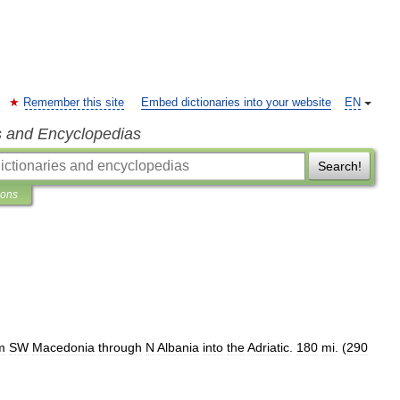
Remember this site
Embed dictionaries into your website
EN
s and Encyclopedias
Search!
ions
m
SW
Macedonia
through
N
Albania
into
the
Adriatic
.
180
mi
. (
290