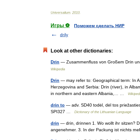
Universalium
.
2010
.
Игры ⚽
Поможем сделать НИР
drily
Look at other dictionaries:
Drin
— Zusammenfluss von Großem Drin und
Wikipedia
Drin
— may refer to: Geographical term: In 
Herzegovina and Serbia: Drin (river), in Alba
in northern and eastern Albania,… …
Wikiped
drin to
— adv. SD40 todėl, dėl tos priežasties
SPI327 …
Dictionary of the Lithuanian Language
drin
— drin, drinnen 1. Wo wollt ihr sitzen? D
angenehmer. 3. In der Packung ist nichts m