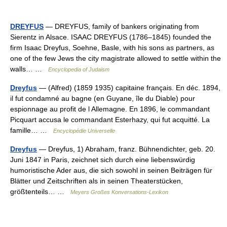
DREYFUS
— DREYFUS, family of bankers originating from
Sierentz in Alsace. ISAAC DREYFUS (1786–1845) founded the
firm Isaac Dreyfus, Soehne, Basle, with his sons as partners, as
one of the few Jews the city magistrate allowed to settle within the
walls… …
Encyclopedia of Judaism
Dreyfus
— (Alfred) (1859 1935) capitaine français. En déc. 1894,
il fut condamné au bagne (en Guyane, île du Diable) pour
espionnage au profit de l Allemagne. En 1896, le commandant
Picquart accusa le commandant Esterhazy, qui fut acquitté. La
famille… …
Encyclopédie Universelle
Dreyfus
— Dreyfus, 1) Abraham, franz. Bühnendichter, geb. 20.
Juni 1847 in Paris, zeichnet sich durch eine liebenswürdig
humoristische Ader aus, die sich sowohl in seinen Beiträgen für
Blätter und Zeitschriften als in seinen Theaterstücken,
größtenteils… …
Meyers Großes Konversations-Lexikon