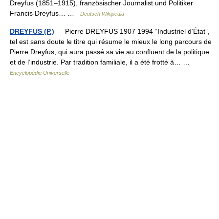
Dreyfus (1851–1915), französischer Journalist und Politiker
Francis Dreyfus… …
Deutsch Wikipedia
DREYFUS (P.)
— Pierre DREYFUS 1907 1994 “Industriel d’État”,
tel est sans doute le titre qui résume le mieux le long parcours de
Pierre Dreyfus, qui aura passé sa vie au confluent de la politique
et de l’industrie. Par tradition familiale, il a été frotté à… …
Encyclopédie Universelle