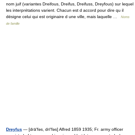
nom juif (variantes Dreifous, Dreifus, Dreifuss, Dreyfous) sur lequel
les interprétations varient. Chacun est d accord pour dire qu il
désigne celui qui est originaire d une ville, mais laquelle …
Noms
de famille
Dreyfus
— [drā′fəs, drī′fəs] Alfred 1859 1935; Fr. army officer