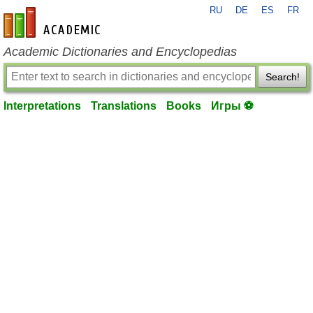
RU
DE
ES
FR
en-academic.com
Academic Dictionaries and Encyclopedias
Search!
Interpretations
Translations
Books
Игры ⚽