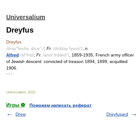
Universalium
Dreyfus
Dreyfus
/dray"feuhs, druy"-/
;
Fr.
/drdday fyuus"/
,
n.
Alfred
/al"frid/
;
Fr.
/annl frdded"/
, 1859-1935, French army officer
of Jewish descent: convicted of treason 1894, 1899; acquitted
1906.
* * *
Universalium
.
2010
.
Игры ⚽
Поможем написать реферат
Drew
Dreyfusard