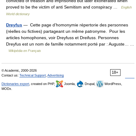
convicted of treason and imprisoned but later exonerated when
proved to be the victim of anti Semitism and conspiracy …
English
World dictionary
Dreyfus
— Cette page d’homonymie répertorie des personnes
(réelles ou fictives) partageant un même patronyme. Pour les
articles homophones, voir Dreyfuss et Dreifuss. Personnes
Dreyfus est un nom de famille notamment porté par : Auguste… …
Wikipédia en Français
© Academic, 2000-2026
18+
Contact us:
Technical Support
,
Advertising
Dictionaries export
, created on PHP,
Joomla,
Drupal,
WordPress,
MODx.