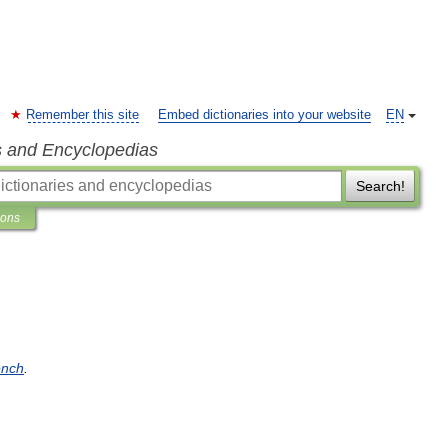
Remember this site
Embed dictionaries into your website
EN
s and Encyclopedias
Search!
ions
ench
.