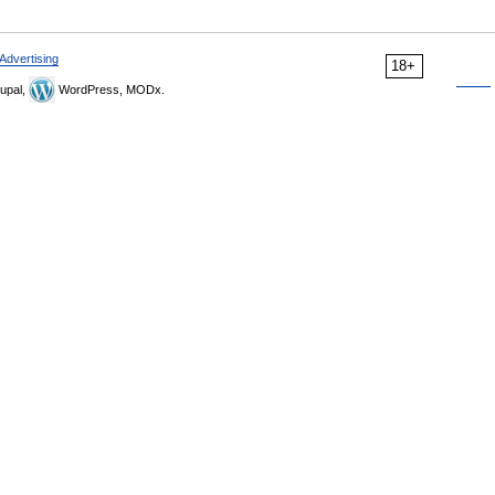
Advertising
18+
upal,
WordPress, MODx.