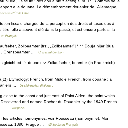
 au pluriel, l s se lie : des dou a nié z actifs) s. m. 1° Commis de la
 rapport à la douane. Le démembrement douanier de l Allemagne,
ançaise d'Émile Littré
ion fiscale chargée de la perception des droits et taxes dus à l
 titre, elle a souvent été dans le passé, et est encore parfois, la
 en Français
ufseher, Zollbeamter [frz., „Zollbeamter“] * * * Dou|a|ni|er [du̯a
r Zoll , Grenzbeamter …
Universal-Lexikon
<aus gleichbed. fr. douanier> Zollaufseher, beamter (in Frankreich)
ā(z)) Etymology: French, from Middle French, from douane : a
douaniers …
Useful english dictionary
g close to the coast and just east of Point Alden, the point which
. Discovered and named Rocher du Douanier by the 1949 French
 is… …
Wikipedia
 les articles homonymes, voir Rousseau (homonymie). Moi
Rousseau, 1890, Prague …
Wikipédia en Français