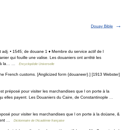
Douay Bible
et adj. • 1545; de douane 1 ♦ Membre du service actif de l
er qui fouille une valise. Les douaniers ont arrêté les
if à la… …
Encyclopédie Universelle
f the French customs. [Anglicized form {douaneer}.] [1913 Webster]
 préposé pour visiter les marchandises que l on porte à la
ut qu elles payent. Les Douaniers du Caire, de Constantinople …
eposé pour visiter les marchandises que l on porte à la doüane, &
payent …
Dictionnaire de l'Académie française