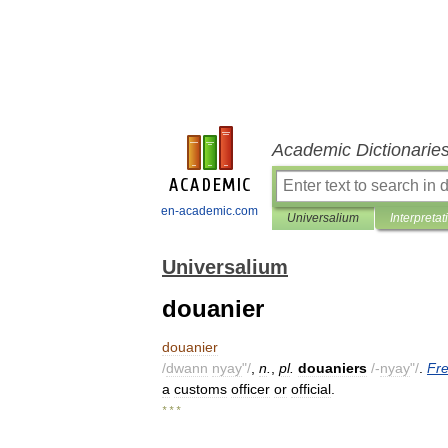
Academic Dictionarie
en-academic.com
Universalium
Interpretat
Universalium
douanier
douanier
/
dwann
nyay
"/
,
n
.
,
pl
.
douaniers
/-
nyay
"/
.
Fr
a
customs
officer
or
official
.
* * *