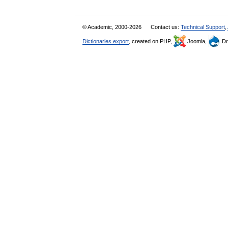
© Academic, 2000-2026
Contact us:
Technical Support
,
Dictionaries export
, created on PHP,
Joomla,
Dr