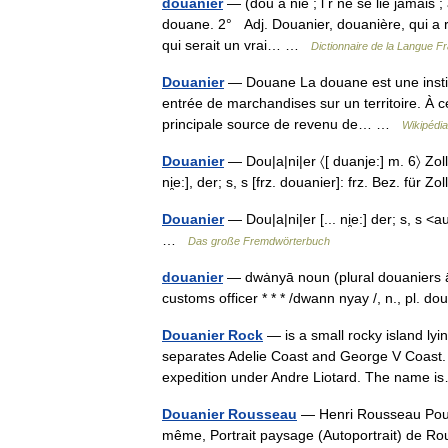
douanier
— (dou a nié ; l r ne se lie jamais ;
douane. 2° Adj. Douanier, douanière, qui a
qui serait un vrai… …
Dictionnaire de la Langue Fr
Douanier
— Douane La douane est une institut
entrée de marchandises sur un territoire. À ce
principale source de revenu de… …
Wikipédia
Douanier
— Dou|a|ni|er 〈[ duanje:] m. 6〉 Zolla
ni̯e:], der; s, s [frz. douanier]: frz. Bez. fü
Douanier
— Dou|a|ni|er [... ni̯e:] der; s, s 
…
Das große Fremdwörterbuch
douanier
— dwȧnyā noun (plural douaniers 
customs officer * * * /dwann nyay /, n., pl. 
Douanier Rock
— is a small rocky island lyin
separates Adelie Coast and George V Coast
expedition under Andre Liotard. The name
Douanier Rousseau
— Henri Rousseau Pour
même, Portrait paysage (Autoportrait) de 