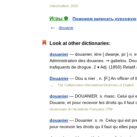
Universalium
.
2010
.
Игры ⚽
Поможем написать курсовую
douane
Look at other dictionaries:
douanier
— douanier, ière [ dwanje, jɛr ] n. 
Administration des douanes. ⇒ gabelou. Douani
trafiquants de drogue. 2 ♦ Adj. (1850) Relat
Douanier
— Dou a nier , n. [F.] An officer o
…
The Collaborative International Dictionary of English
douanier
— DOUANIER. s. masc. Celui qui est
Douane, et pour recevoir les droits qu il fa
Dictionnaire de l'Académie Française 1798
douanier
— Douanier. s. m. Celuy qui est pr
pour recevoir les droits qu il faut qu elles 