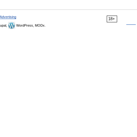
Advertising
18+
upal,
WordPress, MODx.