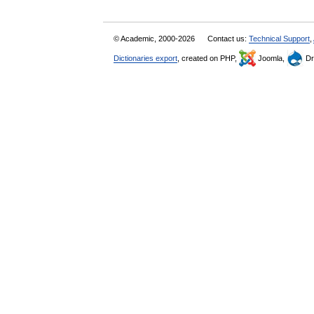
© Academic, 2000-2026
Contact us:
Technical Support
,
Dictionaries export
, created on PHP,
Joomla,
Dr