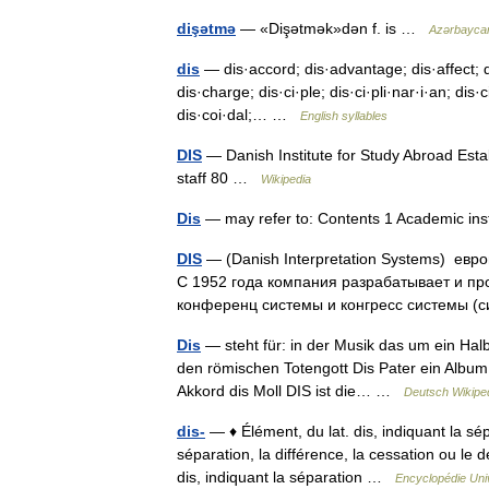
dişətmə
— «Dişətmək»dən f. is …
Azərbaycan d
dis
— dis·accord; dis·advantage; dis·affect; d
dis·charge; dis·ci·ple; dis·ci·pli·nar·i·an; dis·
dis·coi·dal;… …
English syllables
DIS
— Danish Institute for Study Abroad Est
staff 80 …
Wikipedia
Dis
— may refer to: Contents 1 Academic in
DIS
— (Danish Interpretation Systems) ев
С 1952 года компания разрабатывает и пр
конференц системы и конгресс системы
Dis
— steht für: in der Musik das um ein Halb
den römischen Totengott Dis Pater ein Album 
Akkord dis Moll DIS ist die… …
Deutsch Wikipe
dis-
— ♦ Élément, du lat. dis, indiquant la sép
séparation, la différence, la cessation ou le dé
dis, indiquant la séparation …
Encyclopédie Uni