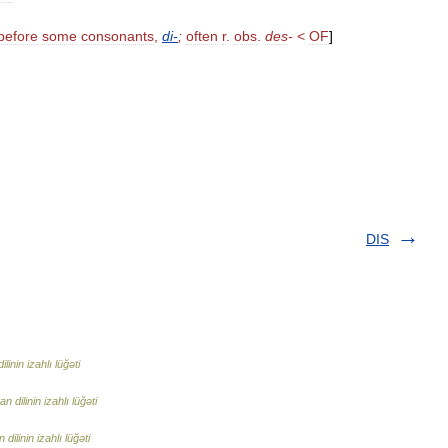
before
some
consonants
,
di
-
;
often
r
.
obs
.
des
-
<
OF
]
DIS
inin izahlı lüğəti
 dilinin izahlı lüğəti
ilinin izahlı lüğəti