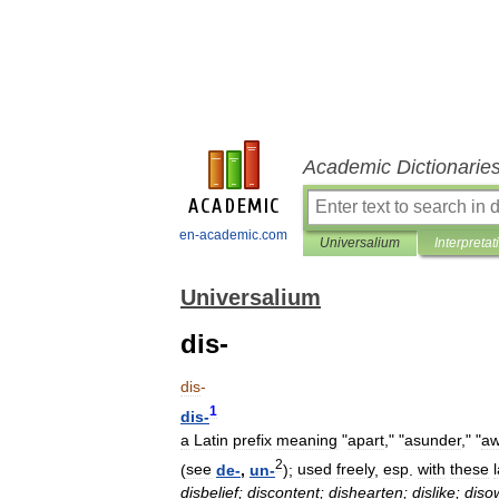
Academic Dictionarie
en-academic.com
Universalium
Interpretat
Universalium
dis-
dis
-
1
dis
-
a
Latin
prefix
meaning
"
apart
," "
asunder
," "
aw
2
(
see
de
-
,
un
-
);
used
freely
,
esp
.
with
these
disbelief
;
discontent
;
dishearten
;
dislike
;
diso