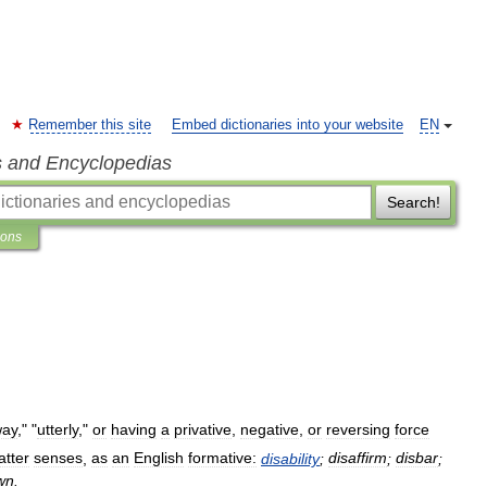
Remember this site
Embed dictionaries into your website
EN
s and Encyclopedias
Search!
ions
ay
," "
utterly
,"
or
having
a
privative
,
negative
,
or
reversing
force
latter
senses
,
as
an
English
formative:
disability
;
disaffirm
;
disbar
;
wn
.