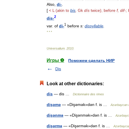
Also
,
di
-
.
[
<
L
(
akin
to
bis
,
Gk
dís
twice
);
before
f
,
dif
-;
2
dis
-
1
var
.
of
di
-
before
s:
dissyllable
.
* * *
Universalium
.
2010
.
Игры ⚽
Поможем сделать НИР
Dis
Look at other dictionaries:
dis
— dis …
Dictionnaire des rimes
dişəmə
— «Dişəmək»dən f. is …
Azərbaycan dil
dişənmə
— «Dişənmək»dən f. is …
Azərbaycan
dişərmə
— «Dişərmək»dən f. is …
Azərbaycan d