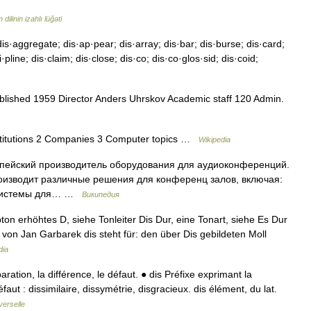
ilinin izahlı lüğəti
is·aggregate; dis·ap·pear; dis·array; dis·bar; dis·burse; dis·card;
ci·pline; dis·claim; dis·close; dis·co; dis·co·glos·sid; dis·coid;
ablished 1959 Director Anders Uhrskov Academic staff 120 Admin.
stitutions 2 Companies 3 Computer topics …
Wikipedia
ропейский производитель оборудования для аудиоконференций.
оизводит различные решения для конференц залов, включая:
 (системы для… …
Википедия
ton erhöhtes D, siehe Tonleiter Dis Dur, eine Tonart, siehe Es Dur
von Jan Garbarek dis steht für: den über Dis gebildeten Moll
dia
aration, la différence, le défaut. ● dis Préfixe exprimant la
faut : dissimilaire, dissymétrie, disgracieux. dis élément, du lat.
verselle