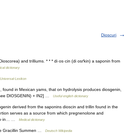
Dioscuri
oscorea) and trilliums. * * * di·os·cin (di osґkin) a saponin from
cal dictionary
Universal-Lexikon
, found in Mexican yams, that on hydrolysis produces diosgenin,
) (see DIOSGENIN) + IN2] …
Useful english dictionary
nin derived from the saponins dioscin and trillin found in the
 portion serves as a source from which pregnenolone and
·gen·in… …
Medical dictionary
me Gracillin Summen …
Deutsch Wikipedia