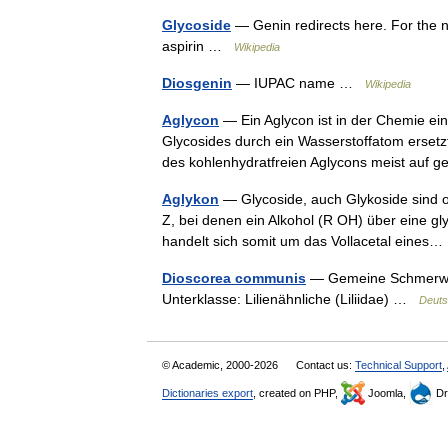
Glycoside
— Genin redirects here. For the ni
aspirin …
Wikipedia
Diosgenin
— IUPAC name …
Wikipedia
Aglycon
— Ein Aglycon ist in der Chemie ei
Glycosides durch ein Wasserstoffatom ersetz
des kohlenhydratfreien Aglycons meist auf
Aglykon
— Glycoside, auch Glykoside sind 
Z, bei denen ein Alkohol (R OH) über eine gl
handelt sich somit um das Vollacetal eine
Dioscorea communis
— Gemeine Schmerwur
Unterklasse: Lilienähnliche (Liliidae) …
Deuts
© Academic, 2000-2026
Contact us:
Technical Support
,
Dictionaries export
, created on PHP,
Joomla,
Dr