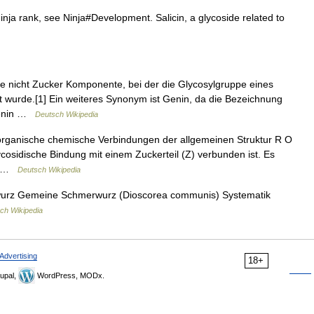
nja rank, see Ninja#Development. Salicin, a glycoside related to
ne nicht Zucker Komponente, bei der die Glycosylgruppe eines
t wurde.[1] Ein weiteres Synonym ist Genin, da die Bezeichnung
 genin …
Deutsch Wikipedia
organische chemische Verbindungen der allgemeinen Struktur R O
ycosidische Bindung mit einem Zuckerteil (Z) verbunden ist. Es
s… …
Deutsch Wikipedia
z Gemeine Schmerwurz (Dioscorea communis) Systematik
ch Wikipedia
Advertising
18+
upal,
WordPress, MODx.