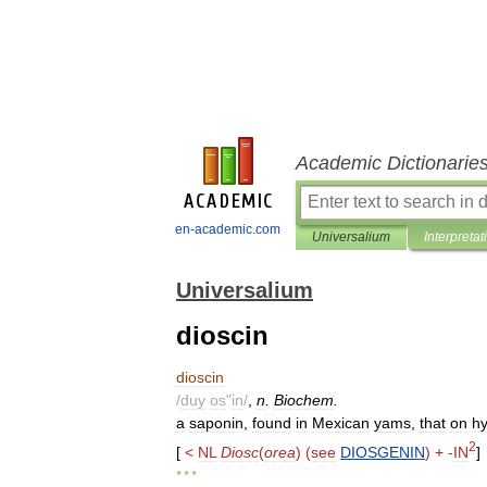
Academic Dictionarie
en-academic.com
Universalium
Interpretat
Universalium
dioscin
dioscin
/
duy
os
"
in
/
,
n
.
Biochem
.
a
saponin
,
found
in
Mexican
yams
,
that
on
hy
2
[
<
NL
Diosc
(
orea
) (
see
DIOSGENIN
) + -
IN
]
* * *