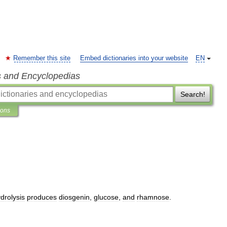
Remember this site
Embed dictionaries into your website
EN
s and Encyclopedias
Search!
ions
drolysis
produces
diosgenin
,
glucose
,
and
rhamnose
.