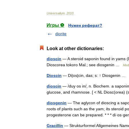
Universalium
.
2010
.
Игры ⚽
Нужен реферат?
diorite
Look at other dictionaries:
dioscin
— A steroid saponin found in yams (Di
Dioscorea tokoro Mal.; see diosgenin …
Medi
Dioscin
— Di|os|cin, das; s: ↑ Diosgenin …
dioscin
— /duy os in/, n. Biochem. a saponin
glucose, and rhamnose. [ < NL Diosc(orea
diosgenin
— The aglycon of dioscing a sapoge
roots of plants such as the yam; its steroid
progesterone can be prepared. * * * di·os
Gracillin
— Strukturformel Allgemeines Na