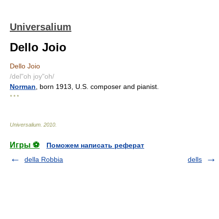
Universalium
Dello Joio
Dello Joio
/del"oh joy"oh/
Norman
, born 1913, U.S. composer and pianist.
* * *
Universalium
.
2010
.
Игры ⚽
Поможем написать реферат
della Robbia
dells