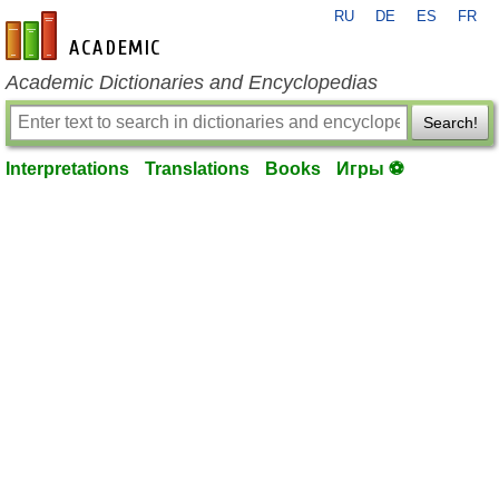
RU
DE
ES
FR
en-academic.com
Academic Dictionaries and Encyclopedias
Search!
Interpretations
Translations
Books
Игры ⚽