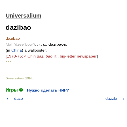
Universalium
dazibao
dazibao
/dah"dzee"bow"/
,
n.
,
pl.
dazibaos
.
(in
China
) a wallposter.
[
1970-75; < Chin
dàzì bào
lit., big-letter newspaper
]
* * *
Universalium
.
2010
.
Игры ⚽
Нужно сделать НИР?
daze
dazzle