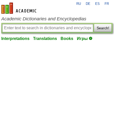
RU
DE
ES
FR
en-academic.com
Academic Dictionaries and Encyclopedias
Search!
Interpretations
Translations
Books
Игры ⚽