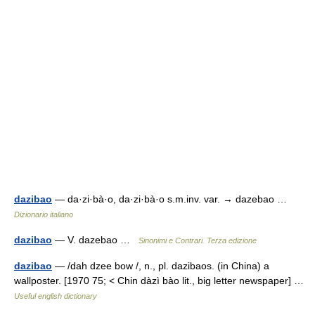
dazibao
— da·zi·bà·o, da·zi·bà·o s.m.inv. var. → dazebao …
Dizionario italiano
dazibao
— V. dazebao …
Sinonimi e Contrari. Terza edizione
dazibao
— /dah dzee bow /, n., pl. dazibaos. (in China) a
wallposter. [1970 75; < Chin dàzì bào lit., big letter newspaper] …
Useful english dictionary