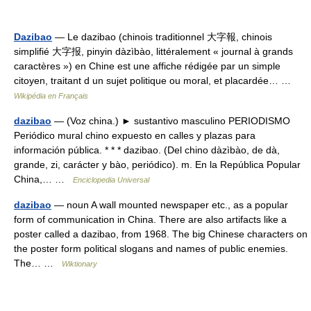
Dazibao
— Le dazibao (chinois traditionnel 大字報, chinois
simplifié 大字报, pinyin dàzìbào, littéralement « journal à grands
caractères ») en Chine est une affiche rédigée par un simple
citoyen, traitant d un sujet politique ou moral, et placardée… …
Wikipédia en Français
dazibao
— (Voz china.) ► sustantivo masculino PERIODISMO
Periódico mural chino expuesto en calles y plazas para
información pública. * * * dazibao. (Del chino dàzìbào, de dà,
grande, zi, carácter y bào, periódico). m. En la República Popular
China,… …
Enciclopedia Universal
dazibao
— noun A wall mounted newspaper etc., as a popular
form of communication in China. There are also artifacts like a
poster called a dazibao, from 1968. The big Chinese characters on
the poster form political slogans and names of public enemies.
The… …
Wiktionary