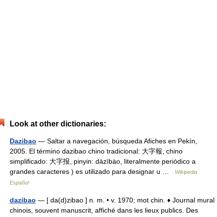
Look at other dictionaries:
Dazibao
— Saltar a navegación, búsqueda Afiches en Pekín,
2005. El término dazibao chino tradicional: 大字報, chino
simplificado: 大字报, pinyin: dàzìbào, literalmente periódico a
grandes caracteres ) es utilizado para designar u …
Wikipedia
Español
dazibao
— [ da(d)zibao ] n. m. • v. 1970; mot chin. ♦ Journal mural
chinois, souvent manuscrit, affiché dans les lieux publics. Des