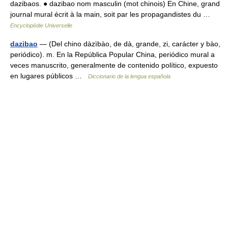
dazibaos. ● dazibao nom masculin (mot chinois) En Chine, grand
journal mural écrit à la main, soit par les propagandistes du …
Encyclopédie Universelle
dazibao
— (Del chino dàzìbào, de dà, grande, zi, carácter y bào,
periódico). m. En la República Popular China, periódico mural a
veces manuscrito, generalmente de contenido político, expuesto
en lugares públicos …
Diccionario de la lengua española