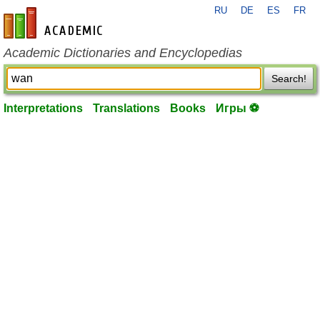
RU
DE
ES
FR
en-academic.com
Academic Dictionaries and Encyclopedias
Search!
Interpretations
Translations
Books
Игры ⚽