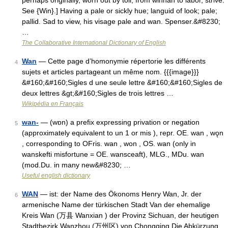
perhaps originally, worn out by toil, from winnan to labor, strive.
See {Win}.] Having a pale or sickly hue; languid of look; pale;
pallid. Sad to view, his visage pale and wan. Spenser.&#8230;
…
The Collaborative International Dictionary of English
Wan
— Cette page d’homonymie répertorie les différents
4
sujets et articles partageant un même nom. {{{image}}}
&#160;&#160;Sigles d une seule lettre &#160;&#160;Sigles de
deux lettres &gt;&#160;Sigles de trois lettres …
Wikipédia en Français
wan-
— (wɒn) a prefix expressing privation or negation
5
(approximately equivalent to un 1 or mis ), repr. OE. wan , wǫn
, corresponding to OFris. wan , won , OS. wan (only in
wanskefti misfortune = OE. wansceaft), MLG., MDu. wan
(mod.Du. in many new&#8230; …
Useful english dictionary
WAN
— ist: der Name des Ökonoms Henry Wan, Jr. der
6
armenische Name der türkischen Stadt Van der ehemalige
Kreis Wan (万县 Wanxian ) der Provinz Sichuan, der heutigen
Stadtbezirk Wanzhou (万州区) von Chongqing Die Abkürzung