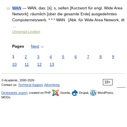
WAN
— WAN, das; [s], s, selten [Kurzwort für engl. Wide Area
10
Network]: räumlich [über die gesamte Erde] ausgedehntes
Computernetzwerk. * * * WAN [Abk. für Wide Area Network, dt
…
Universal-Lexikon
Pages
Next
→
1
2
3
4
5
6
7
8
9
10
11
12
13
© Academic, 2000-2026
18+
Contact us:
Technical Support
,
Advertising
Dictionaries export
, created on PHP,
Joomla,
Drupal,
WordPress,
MODx.