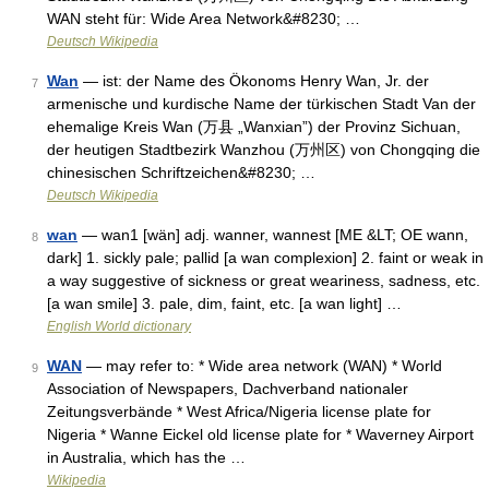
WAN steht für: Wide Area Network&#8230; …
Deutsch Wikipedia
Wan
— ist: der Name des Ökonoms Henry Wan, Jr. der
7
armenische und kurdische Name der türkischen Stadt Van der
ehemalige Kreis Wan (万县 „Wanxian”) der Provinz Sichuan,
der heutigen Stadtbezirk Wanzhou (万州区) von Chongqing die
chinesischen Schriftzeichen&#8230; …
Deutsch Wikipedia
wan
— wan1 [wän] adj. wanner, wannest [ME &LT; OE wann,
8
dark] 1. sickly pale; pallid [a wan complexion] 2. faint or weak in
a way suggestive of sickness or great weariness, sadness, etc.
[a wan smile] 3. pale, dim, faint, etc. [a wan light] …
English World dictionary
WAN
— may refer to: * Wide area network (WAN) * World
9
Association of Newspapers, Dachverband nationaler
Zeitungsverbände * West Africa/Nigeria license plate for
Nigeria * Wanne Eickel old license plate for * Waverney Airport
in Australia, which has the …
Wikipedia