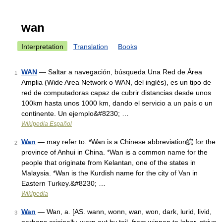
wan
Interpretation
Translation
Books
WAN
— Saltar a navegación, búsqueda Una Red de Área
1
Amplia (Wide Area Network o WAN, del inglés), es un tipo de
red de computadoras capaz de cubrir distancias desde unos
100km hasta unos 1000 km, dando el servicio a un país o un
continente. Un ejemplo&#8230; …
Wikipedia Español
Wan
— may refer to: *Wan is a Chinese abbreviation皖 for the
2
province of Anhui in China. *Wan is a common name for the
people that originate from Kelantan, one of the states in
Malaysia. *Wan is the Kurdish name for the city of Van in
Eastern Turkey.&#8230; …
Wikipedia
Wan
— Wan, a. [AS. wann, wonn, wan, won, dark, lurid, livid,
3