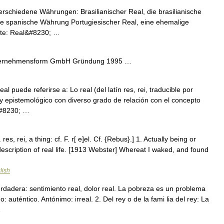
verschiedene Währungen: Brasilianischer Real, die brasilianische
e spanische Währung Portugiesischer Real, eine ehemalige
rte: Real&#8230; …
ternehmensform GmbH Gründung 1995 …
puede referirse a: Lo real (del latín res, rei, traducible por
o y epistemológico con diverso grado de relación con el concepto
&#8230; …
. res, rei, a thing: cf. F. r[ e]el. Cf. {Rebus}.] 1. Actually being or
a description of real life. [1913 Webster] Whereat I waked, and found
lish
rdadera: sentimiento real, dolor real. La pobreza es un problema
 auténtico. Antónimo: irreal. 2. Del rey o de la fami lia del rey: La
…