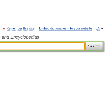
Remember this site
Embed dictionaries into your website
EN
s and Encyclopedias
Search!