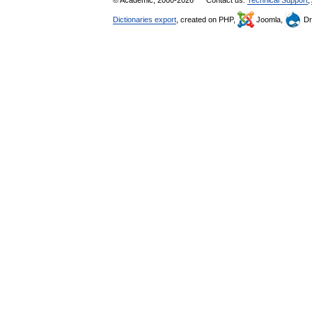
© Academic, 2000-2026
Contact us:
Technical Support
,
Dictionaries export
, created on PHP,
Joomla,
Dr