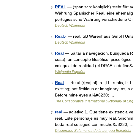
REAL
— (spanisch: königlich) steht für: 
3
Währung Spanischer Real, eine ehemalig
portugiesische Währung verschiedene O
Deutsch Wikipedia
Real,-
— real, SB Warenhaus GmbH Un
4
Deutsch Wikipedia
Real
— Saltar a navegación, búsqueda Real 
5
cosa), un concepto filosófico, psicológic
coloquial de realidad (el DRAE lo define
Wikipedia Español
Real
— Re al (r[=e] al), a. [LL. realis, fr. L
6
existing; not fictitious or imaginary; as, 
Before mine eyes all&#8230; …
The Collaborative International Dictionary of Eng
real
— adjetivo 1. Que tiene existencia ve
7
real. Este personaje es muy real. Sinónimo:
boda real se siguió con mucho&#8230; 
Diccionario Salamanca de la Lengua Española