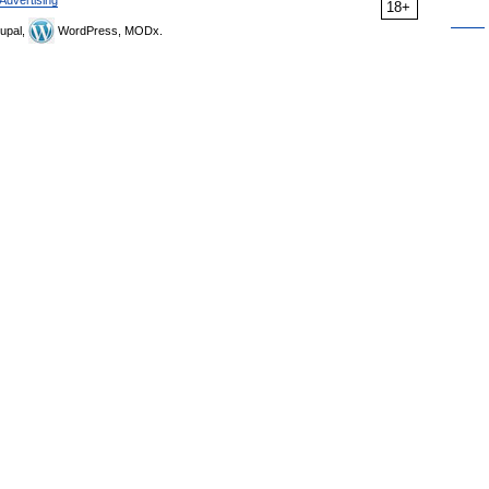
Advertising
18+
upal,
WordPress, MODx.