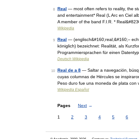
Real
— most often refers to reality, the st
8
and entertainment* Real (L Arc en Ciel a
A member of the band F.I.R. * Real&#82
Wikipedia
Real
— (englisch&#160;real;&#160;– echt 
9
königlich) bezeichnet: Realität, als Kurzf
Programmiersprachen für einen Datentyp
Deutsch Wikipedia
Real de a 8
— Saltar a navegación, búsqu
10
cuyas columnas de Hércules se inspiraron 
Peso duro fue una moneda de plata con
Wikipedia Español
Pages
Next
→
1
2
3
4
5
6