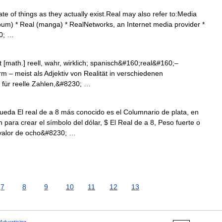
ate of things as they actually exist.Real may also refer to:Media
lbum) * Real (manga) * RealNetworks, an Internet media provider *
30; …
[math.] reell, wahr, wirklich; spanisch&#160;real&#160;–
orm – meist als Adjektiv von Realität in verschiedenen
 für reelle Zahlen,&#8230; …
eda El real de a 8 más conocido es el Columnario de plata, en
para crear el símbolo del dólar, $ El Real de a 8, Peso fuerte o
 valor de ocho&#8230; …
7
8
9
10
11
12
13